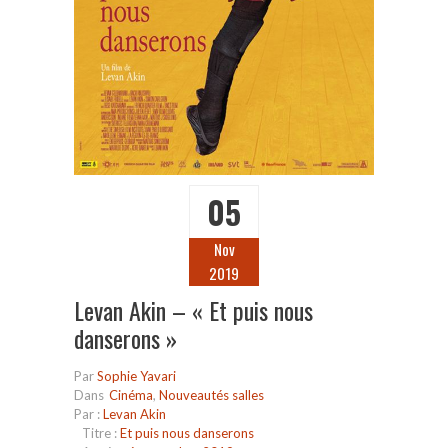
05
Nov
2019
Levan Akin – « Et puis nous
danserons »
Par
Sophie Yavari
Dans
Cinéma
,
Nouveautés salles
Par :
Levan Akin
Titre :
Et puis nous danserons