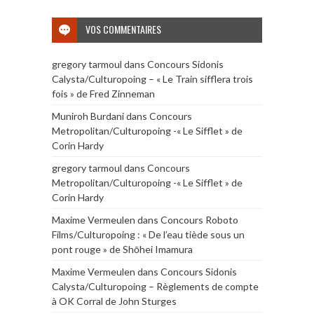
VOS COMMENTAIRES
gregory tarmoul
dans
Concours Sidonis
Calysta/Culturopoing – « Le Train sifflera trois
fois » de Fred Zinneman
Muniroh Burdani
dans
Concours
Metropolitan/Culturopoing -« Le Sifflet » de
Corin Hardy
gregory tarmoul
dans
Concours
Metropolitan/Culturopoing -« Le Sifflet » de
Corin Hardy
Maxime Vermeulen
dans
Concours Roboto
Films/Culturopoing : « De l’eau tiède sous un
pont rouge » de Shōhei Imamura
Maxime Vermeulen
dans
Concours Sidonis
Calysta/Culturopoing – Règlements de compte
à OK Corral de John Sturges