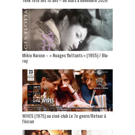
Mikio Naruse – « Nuages flottants » (1955) / Blu-
ray
WIVES (1975) au ciné-club Le 7e genre/Retour à
l’écran