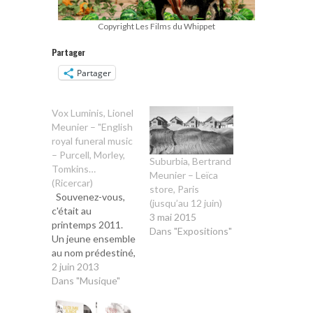
Copyright Les Films du Whippet
Partager
Partager
Vox Luminis, Lionel
Meunier – "English
royal funeral music
– Purcell, Morley,
Suburbia, Bertrand
Tomkins…
Meunier – Leïca
(Ricercar)
store, Paris
Souvenez-vous,
(jusqu’au 12 juin)
c'était au
3 mai 2015
printemps 2011.
Dans "Expositions"
Un jeune ensemble
au nom prédestiné,
Vox Luminis, nous
2 juin 2013
offrait son
Dans "Musique"
troisième disque
et bouleversait,