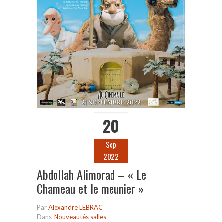
20
Sep
2022
Abdollah Alimorad – « Le
Chameau et le meunier »
Par
Alexandre LEBRAC
Dans
Nouveautés salles