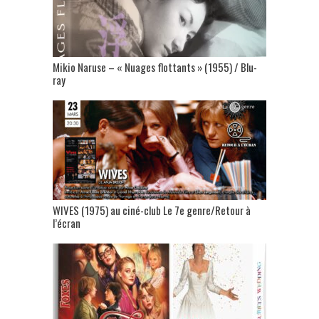
Mikio Naruse – « Nuages flottants » (1955) / Blu-
ray
WIVES (1975) au ciné-club Le 7e genre/Retour à
l’écran