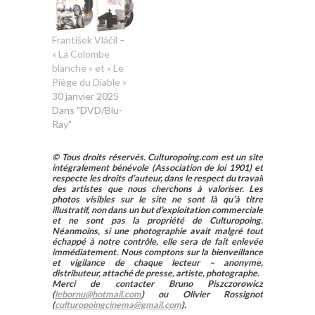
par la même
occasion, la
discographie
František Vláčil –
pourtant relevée
« La Colombe
des Musicalische
blanche » et « Le
Exequien de
Piège du Diable »
Schütz. Après une
30 janvier 2025
pluie de
Dans "DVD/Blu-
récompenses
Ray"
internationales
bien méritées, on
© Tous droits réservés. Culturopoing.com est un site
avait hâte de
intégralement bénévole (Association de loi 1901) et
retrouver Lionel
respecte les droits d’auteur, dans le respect du travail
des artistes que nous cherchons à valoriser. Les
Meunier et…
photos visibles sur le site ne sont là qu’à titre
illustratif, non dans un but d’exploitation commerciale
et ne sont pas la propriété de Culturopoing.
Néanmoins, si une photographie avait malgré tout
échappé à notre contrôle, elle sera de fait enlevée
immédiatement. Nous comptons sur la bienveillance
et vigilance de chaque lecteur – anonyme,
distributeur, attaché de presse, artiste, photographe.
Merci de contacter Bruno Piszczorowicz
(
lebornu@hotmail.com
) ou Olivier Rossignot
(
culturopoingcinema@gmail.com
).