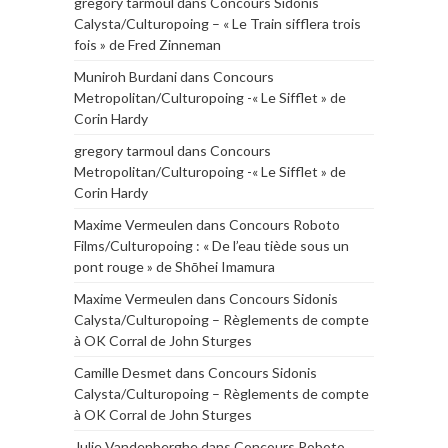
gregory tarmoul
dans
Concours Sidonis
Calysta/Culturopoing – « Le Train sifflera trois
fois » de Fred Zinneman
Muniroh Burdani
dans
Concours
Metropolitan/Culturopoing -« Le Sifflet » de
Corin Hardy
gregory tarmoul
dans
Concours
Metropolitan/Culturopoing -« Le Sifflet » de
Corin Hardy
Maxime Vermeulen
dans
Concours Roboto
Films/Culturopoing : « De l’eau tiède sous un
pont rouge » de Shōhei Imamura
Maxime Vermeulen
dans
Concours Sidonis
Calysta/Culturopoing – Règlements de compte
à OK Corral de John Sturges
Camille Desmet
dans
Concours Sidonis
Calysta/Culturopoing – Règlements de compte
à OK Corral de John Sturges
Julie Vandenberghe
dans
Concours Roboto