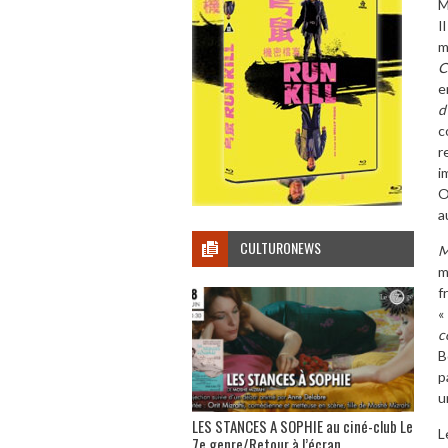
M
I
m
C
e
d
c
r
i
O
a
CULTURONEWS
M
m
f
c
B
p
u
LES STANCES A SOPHIE au ciné-club Le
L
7e genre/Retour à l’écran