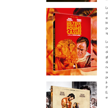
L
c
e
M
p
s
L
c
d
g
d
n
s
p
à
P
E
e