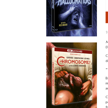
1
M
(
C
d
*
B
m
a
C
p
f