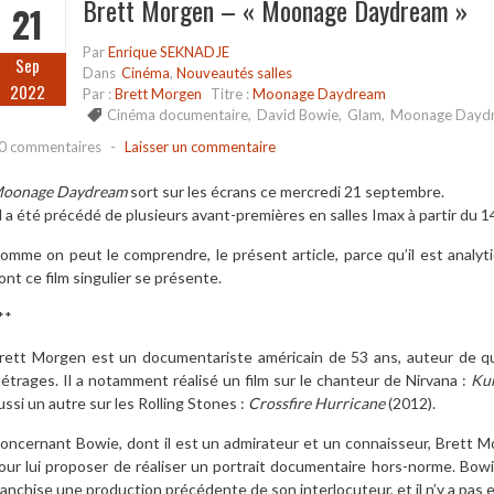
Brett Morgen – « Moonage Daydream »
21
Par
Enrique SEKNADJE
Sep
Dans
Cinéma
,
Nouveautés salles
2022
Par :
Brett Morgen
Titre :
Moonage Daydream
Cinéma documentaire
,
David Bowie
,
Glam
,
Moonage Dayd
0 commentaires
-
Laisser un commentaire
oonage Daydream
sort sur les écrans ce mercredi 21 septembre.
Il a été précédé de plusieurs avant-premières en salles Imax à partir du 
omme on peut le comprendre, le présent article, parce qu’il est analyti
ont ce film singulier se présente.
**
rett Morgen est un documentariste américain de 53 ans, auteur de qu
étrages. Il a notamment réalisé un film sur le chanteur de Nirvana :
Kur
ussi un autre sur les Rolling Stones :
Crossfire Hurricane
(2012).
oncernant Bowie, dont il est un admirateur et un connaisseur, Brett M
our lui proposer de réaliser un portrait documentaire hors-norme. Bow
ranchise une production précédente de son interlocuteur, et il n’y a pas e