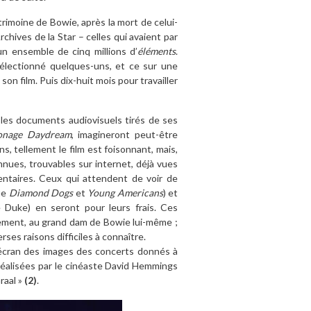
trimoine de Bowie, après la mort de celui-
chives de la Star – celles qui avaient par
un ensemble de cinq millions d’
éléments
.
sélectionné quelques-uns, et ce sur une
on film. Puis dix-huit mois pour travailler
les documents audiovisuels tirés de ses
nage Daydream
, imagineront peut-être
ons, tellement le film est foisonnant, mais,
nues, trouvables sur internet, déjà vues
entaires. Ceux qui attendent de voir de
ue
Diamond Dogs
et
Young Americans
) et
Duke) en seront pour leurs frais. Ces
ement, au grand dam de Bowie lui-même ;
ses raisons difficiles à connaître.
l’écran des images des concerts donnés à
 réalisées par le cinéaste David Hemmings
aal »
(2)
.