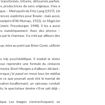
, transformés, triturés, détournés parfois.
s, productrices de sens originaux. Il les a
ique –
Metropolis
de Fritz Lang (1927),
Un
rences explicites pour Bowie ; mais aussi,
 vampire
(F.W. Murnau, 1922),
Le Magicien
meric Pressburger, 1948). Il les a aussi
éées numériquement. Avec des photos –
ar le chanteur. Il a créé par ailleurs des
p, mise au point par Brion Gysin, utilisée
 trip psychédélique. Il traduit la vision
pour reprendre une formule du cinéaste
texte. Brett Morgen a d’ailleurs déclaré :
orsque j’ai passé en revue tous les médias
 de ce que pourrait avoir été le mental de
dron bouillonnant, un vaisseau conduit
le spectateur devine s’il ne sait déjà -,
ique. Les images s’entrechoquent, se