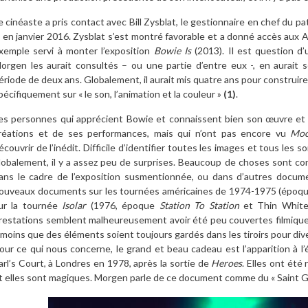
e cinéaste a pris contact avec Bill Zysblat, le gestionnaire en chef du pa
i en janvier 2016. Zysblat s’est montré favorable et a donné accès aux Ar
xemple servi à monter l’exposition
Bowie Is
(2013). Il est question d’
orgen les aurait consultés – ou une partie d’entre eux -, en aurait 
ériode de deux ans. Globalement, il aurait mis quatre ans pour construire s
pécifiquement sur « le son, l’animation et la couleur »
(1)
.
es personnes qui apprécient Bowie et connaissent bien son œuvre et 
réations et de ses performances, mais qui n’ont pas encore vu
Moo
écouvrir de l’inédit. Difficile d’identifier toutes les images et tous les s
lobalement, il y a assez peu de surprises. Beaucoup de choses sont con
ans le cadre de l’exposition susmentionnée, ou dans d’autres docum
ouveaux documents sur les tournées américaines de 1974-1975 (époq
ur la tournée
Isolar
(1976, époque
Station To Station
et Thin White 
restations semblent malheureusement avoir été peu couvertes filmiqu
 moins que des éléments soient toujours gardés dans les tiroirs pour diver
our ce qui nous concerne, le grand et beau cadeau est l’apparition à 
arl’s Court, à Londres en 1978, après la sortie de
Heroes
. Elles ont été
t elles sont magiques. Morgen parle de ce document comme du « Saint Gr