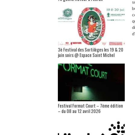
s
b
c
q
d
d
3è Festival des Sortilèges les 19 & 20
juin soirs @ Espace Saint Michel
Festival Format Court – 7ème édition
– du 08 au 12 avril 2026