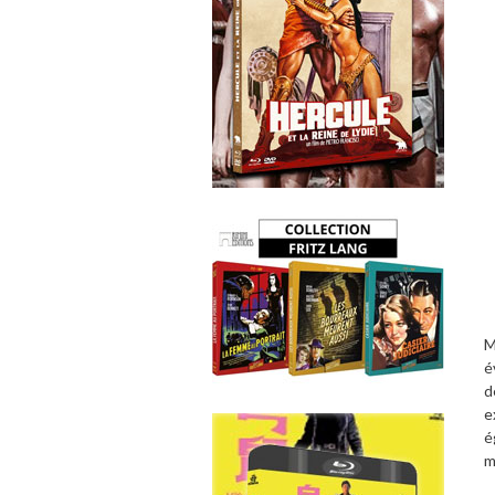
M
é
d
e
é
m