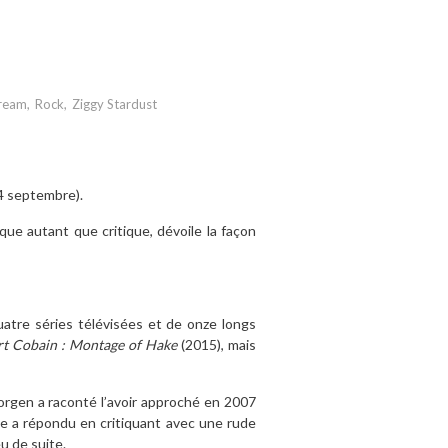
ream
,
Rock
,
Ziggy Stardust
14 septembre).
que autant que critique, dévoile la façon
atre séries télévisées et de onze longs
t Cobain : Montage of Hake
(2015), mais
orgen a raconté l’avoir approché en 2007
ie a répondu en critiquant avec une rude
u de suite.