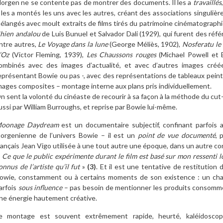
orgen ne se contente pas de montrer des documents. Il les a
travaillés
l les a montés les uns avec les autres, créant des associations singulière
élangés avec moult extraits de films tirés du patrimoine cinématograph
hien andalou
de Luis Bunuel et Salvador Dali (1929), qui furent des réfé
ntre autres,
Le Voyage dans la lune
(George Méliès, 1902),
Nosferatu
le
’Oz
(Victor Fleming, 1939),
Les Chaussons rouges
(Michael Powell et E
ombinés avec des images d’actualité, et avec d’autres images cr
eprésentant Bowie ou pas -, avec des représentations de tableaux peints p
mages composites – montage interne aux plans pris individuellement.
n sent la volonté du cinéaste de recourir à sa façon à la méthode du cut-u
ussi par William Burroughs, et reprise par Bowie lui-même.
oonage Daydream
est un documentaire subjectif, confinant parfois au
orgenienne de l’univers Bowie – il est un
point de vue documenté
, 
rançais Jean Vigo utilisée à une tout autre une époque, dans un autre con
«
Ce que le public expérimente durant le film est basé sur mon ressenti l
onnus de l’artiste qu’il fut
»
(3)
. Et il est une tentative de restitution
owie, constamment ou à certains moments de son existence : un chau
arfois
sous influence
– pas besoin de mentionner les produits consommés, 
ne énergie hautement créative.
e montage est souvent extrêmement rapide, heurté, kaléidoscop