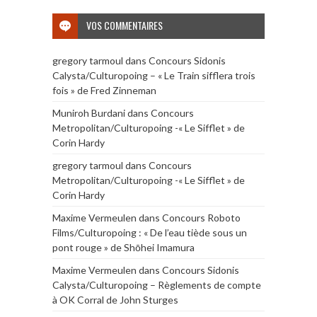
VOS COMMENTAIRES
gregory tarmoul
dans
Concours Sidonis
Calysta/Culturopoing – « Le Train sifflera trois
fois » de Fred Zinneman
Muniroh Burdani
dans
Concours
Metropolitan/Culturopoing -« Le Sifflet » de
Corin Hardy
gregory tarmoul
dans
Concours
Metropolitan/Culturopoing -« Le Sifflet » de
Corin Hardy
Maxime Vermeulen
dans
Concours Roboto
Films/Culturopoing : « De l’eau tiède sous un
pont rouge » de Shōhei Imamura
Maxime Vermeulen
dans
Concours Sidonis
Calysta/Culturopoing – Règlements de compte
à OK Corral de John Sturges