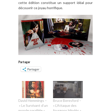
cette édition constitue un support idéal pour
découvrir ce joyau horrifique.
Partager
Partager
David Hemmings –
Bruce Beresford –
» Le Survivant d’un
« L’Attaque des
monde parallèle «
fourgons blindés »