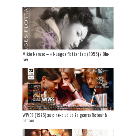
Mikio Naruse – « Nuages flottants » (1955) / Blu-
ray
WIVES (1975) au ciné-club Le 7e genre/Retour à
l’écran