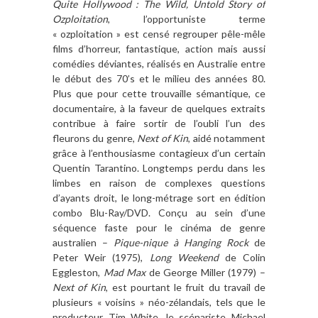
Quite Hollywood : The Wild, Untold Story of
Ozploitation
, l’opportuniste terme
« ozploitation » est censé regrouper pêle-mêle
films d’horreur, fantastique, action mais aussi
comédies déviantes, réalisés en Australie entre
le début des 70’s et le milieu des années 80.
Plus que pour cette trouvaille sémantique, ce
documentaire, à la faveur de quelques extraits
contribue à faire sortir de l’oubli l’un des
fleurons du genre,
Next of Kin
, aidé notamment
grâce à l’enthousiasme contagieux d’un certain
Quentin Tarantino. Longtemps perdu dans les
limbes en raison de complexes questions
d’ayants droit, le long-métrage sort en édition
combo Blu-Ray/DVD. Conçu au sein d’une
séquence faste pour le cinéma de genre
australien –
Pique-nique à Hanging Rock
de
Peter Weir (1975),
Long Weekend
de Colin
Eggleston,
Mad Max
de George Miller (1979) –
Next of Kin
, est pourtant le fruit du travail de
plusieurs « voisins » néo-zélandais, tels que le
producteur Tim White, le scénariste Michael