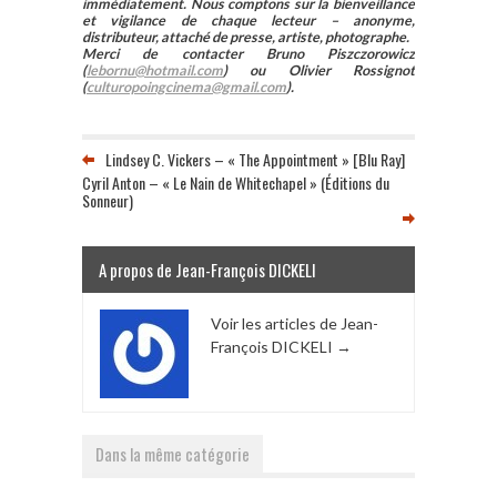
immédiatement. Nous comptons sur la bienveillance
et vigilance de chaque lecteur – anonyme,
distributeur, attaché de presse, artiste, photographe.
Merci de contacter Bruno Piszczorowicz
(
lebornu@hotmail.com
) ou Olivier Rossignot
(
culturopoingcinema@gmail.com
).
Lindsey C. Vickers – « The Appointment » [Blu Ray]
Cyril Anton – « Le Nain de Whitechapel » (Éditions du
Sonneur)
A propos de Jean-François DICKELI
Voir les articles de Jean-
François DICKELI
→
Dans la même catégorie