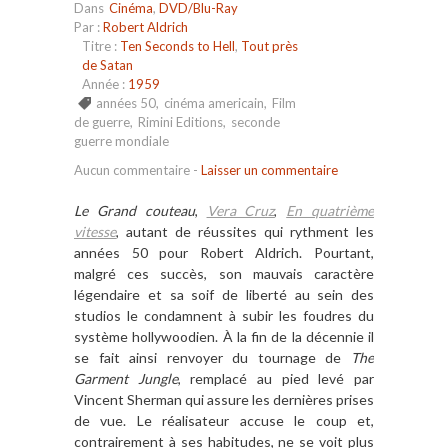
Dans
Cinéma
,
DVD/Blu-Ray
Par :
Robert Aldrich
Titre :
Ten Seconds to Hell
,
Tout près
de Satan
Année :
1959
années 50
,
cinéma americain
,
Film
de guerre
,
Rimini Editions
,
seconde
guerre mondiale
Aucun commentaire
-
Laisser un commentaire
Le Grand couteau
,
Vera Cruz
,
En quatri
è
me
vitesse
, autant de réussites qui rythment les
années 50 pour Robert Aldrich. Pourtant,
malgré ces succ
è
s, son mauvais caract
è
re
légendaire et sa soif de liberté au sein des
studios le condamnent
à
subir les foudres du
syst
è
me hollywoodien.
À
la fin de la décennie il
se fait ainsi renvoyer du tournage de
The
Garment Jungle
, remplacé au pied levé par
Vincent Sherman qui assure les derni
è
res prises
de vue. Le réalisateur
accuse le coup et,
contrairement
à
ses habitudes, ne se voit plus