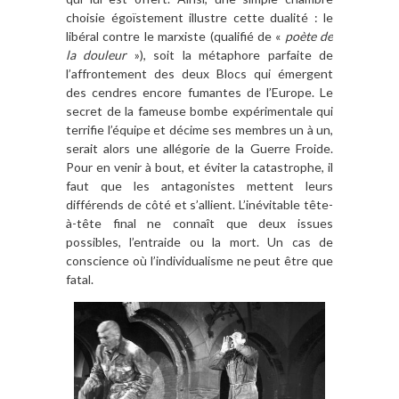
choisie é
go
ï
stement
illustre
cette dualité : le
libéral contre le marxiste (qualifié
de
«
po
è
te de
la douleur
»
), soit la métaphore parfaite de
l
’
affrontement
des deux Blocs qui émergent
des cendres encore fumantes de l’Europe. Le
secret de la fameuse bombe expérimentale qui
terrifie l’équipe et décime ses membres un
à
un,
serait alors une
allégorie
de la Guerre Froide.
Pour en venir
à
bout, et éviter la catastrophe, il
faut que les antagonistes mettent leurs
différends de c
ôt
é
et s
’
allient. L
’
in
évitable
tête-
à-tête
f
inal ne conna
î
t que deux issues
possibles, l
’
entraide ou la mort. Un cas de
conscience o
ù
l
’
individualisme ne peut
ê
tre que
fatal.