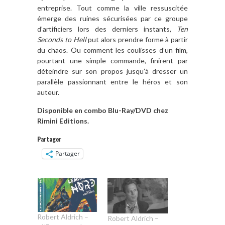
entreprise. Tout comme la ville ressuscité
e
émerge des ruines sé
curis
ées par ce groupe
d
’
artificiers lors des derniers instants,
Ten
Seconds to Hell
put alors prendre forme
à
partir
du chaos. Ou comment les coulisses d
’
un film,
pourtant une simple commande, finirent par
déteindre sur son propos jusqu’à dresser un
parall
è
le passionnant
entre
le h
éros et son
auteur.
Disponible en combo Blu-Ray/DVD chez
Rimini Editions.
Partager
Partager
Robert Aldrich –
Robert Aldrich –