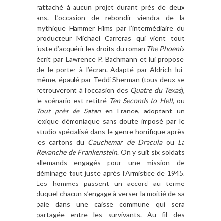
rattaché à aucun projet durant pr
è
s de deux
ans. L
’
occasion de rebondir viendra de la
mythique Hammer Films par l
’
interm
édiaire du
producteur Michael Carreras qui vient tout
juste d
’
acqu
érir les droits du roman
The Phoenix
écrit par Lawrence P. Bachmann et lui propose
de le porter à l’écran. Adapté par Aldrich lui-
m
ême,
épaulé par Teddi Sherman (tous deux se
retrouveront
à l
’
occasion des
Quatre du Texas
),
le scénario est retitré
Ten Seconds to Hell
, ou
Tout pr
è
s de Satan
en France, adoptant un
lexique démoniaque sans doute imposé par le
studio spécialisé dans le genre horrifique apr
è
s
les cartons du
Cauchemar de Dracula
ou
La
Revanche de Frankenstein
. On y suit
six soldats
allemands engagés pour une mission de
déminage tout juste apr
è
s l
’
Armistice de 1945.
Les hommes passent un accord au terme
duquel chacun s’engage
à
verser la moitié de sa
paie dans une caisse commune qui sera
partagée entre les survivants. Au fil des