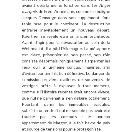
avaient dé
jà
la m
ê
me fonction dans
Les
Anges
marqué
s
de Fred Zinnemann, comme le souligne
Jacques Demange dans son supplément, font
table rase pour le continent. La destruction
entra
î
ne in
évitablement un nouveau dé
part.
Koertner se r
é
v
è
le ê
tre un ancien architecte.
Avant d
’
agir pour la dévastation au sein de la
Wehrmacht, il a b
â
ti l
’
Allemagne. La métaphore
est claire, prisonnier de son passé, son r
ô
le
consiste d
ésormais ironiquement
à
arpenter les
lieux qu
’
il a lui-m
ê
me con
ç
us, imagin
és, afin
d’éviter leur annihilation définitive. Le danger de
la mission provient d
’
ailleurs de souvenirs, de
vestiges pr
ê
ts
à
exploser
à
tout moment,
comme si l
’
Histoire ré
cente
était encore vivace,
que nul ne parvenait
à s
’
en d
éfaire totalement.
Pourtant,
parmi l
es immeubles
écroulés,
subsiste un endroit qui ne semble pas avoir é
t
é
touché par les combats : le luxueux
appartement de Margot,
à
la fois havre de paix
et source de tensions pour le protagoniste.