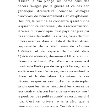
l
’
Ouest, le film plonge ses héros dans des
dé
cors ravag
és par la guerre et ce d
è
s son
gé
n
érique d
’
ouverture composé
d
’
images
d
’
archives de bombardements et d
’
explosions.
D
è
s lors, le récit ne se concentre qu
’
autour de
la question du renouveau, de la reconstruction,
littérale ou symbolique, d
’
un pays dé
figur
é par
des années de conflit. Les ruines, toiles de fond
omniprésentes dues au talent de Ken Adam,
responsable de la
war room
de
Docteur
Folamour
et du repaire de Blofeld dans
Op
ération tonnerre
, deviennent l
’
illustration du
désespoir ambiant. Rien d
’
autre ne nous est
montré de Berlin, pas de vie quotidienne, pas de
socié
t
é en train d’émerger, seuls subsistent le
chaos et la désolation. Au milieu de ces
décombres que certains fouillent en arri
è
re-plan
tandis que les hé
ros n
égocient les clauses de
leur contrat, chacun tente de survivre comme il
le peut, par des petites combines ou du marché
noir. C
’
est un univers remis
à z
é
ro que le
cin
éaste nous donne
à
voir. Ces décombres, qui