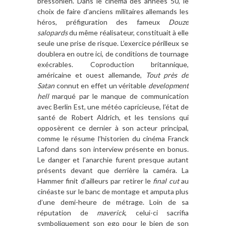
bressonien. Dans le cinéma des années 50, le
choix de faire d
’
anciens militaires allemands les
hé
ros, pr
éfiguration des fameux
Douze
salopards
du m
ême r
éalisateur, constituait
à
elle
seule une prise de risque. L
’
exercice périlleux se
doublera en outre ici, de conditions de tournage
exécrables. Coproduction britannique,
américaine et ouest allemande,
Tout pr
è
s de
Satan
connut en
effet un véritable
development
hell
marqué par
le manque de communication
avec Berlin Est, une mé
t
éo capricieuse, l’état de
santé de Robert Aldrich, et les tensions
qui
opposèrent
ce dernier à son acteur principal,
comme le résume l
’
historien du cinéma Franck
Lafond dans son interview présente en bonus.
Le danger et l
’
anarchie furent presque autant
présents devant que derri
è
re la caméra. La
Hammer finit d
’
ailleurs par retirer le
final cut
au
cin
é
aste
sur le banc de montage et amputa plus
d
’
une demi-heure de métrage. Loin de sa
réputation de
maverick
, celui-ci
sacrifia
symboliquement son ego pour le bien de son