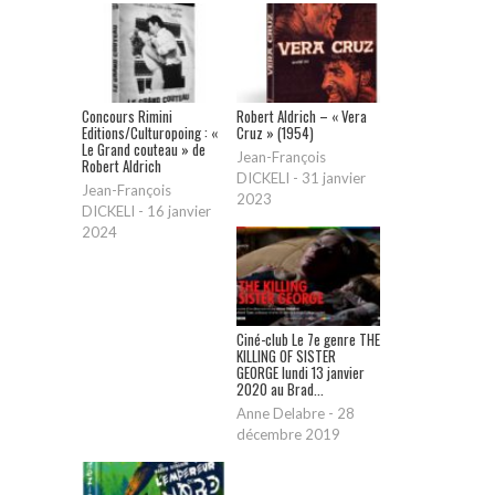
Concours Rimini
Robert Aldrich – « Vera
Editions/Culturopoing : «
Cruz » (1954)
Le Grand couteau » de
Jean-François
Robert Aldrich
DICKELI
-
31 janvier
Jean-François
2023
DICKELI
-
16 janvier
2024
Ciné-club Le 7e genre THE
KILLING OF SISTER
GEORGE lundi 13 janvier
2020 au Brad...
Anne Delabre
-
28
décembre 2019