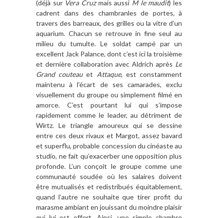
(d
é
jà
sur
Vera Cruz
mais aussi
M le maudit
) les
cadrent dans des chambranles de portes,
à
travers des barreaux, des grilles ou la vitre d
’
un
aquarium. Chacun se retrouve in fine seul
au
milieu
du tumulte. Le soldat campé par un
excellent Jack Palance, dont c
’
est ici la troisi
è
me
et derni
è
re collaboration avec Aldrich apr
è
s
Le
Grand couteau
et
Attaque
, est constamment
maintenu
à l
’écart de ses camarades, exclu
visuellement du groupe ou simplement filmé en
amorce. C
’
est pourtant lui qui s
’
impose
rapidement comme le leader, au détriment de
Wirtz. Le triangle amoureux qui se dessine
entre ces deux rivaux et Margot, assez bavard
et superflu, probable concession du cinéaste au
studio, ne fait qu
’
exacerber une opposition plus
profonde. L
’
un con
ç
oit le groupe comme une
communauté
soud
é
e o
ù
les salaires doivent
ê
tre mutualis
és et redistribué
s
équitablement,
quand l
’
autre ne souhaite que tirer profit du
marasme ambiant en jouissant du moindre plaisir
qui lui est offert. Ainsi, une simple chambre