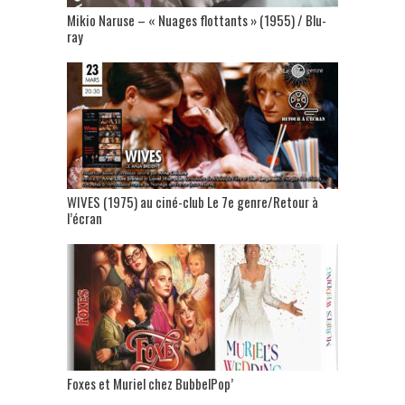
Mikio Naruse – « Nuages flottants » (1955) / Blu-
ray
WIVES (1975) au ciné-club Le 7e genre/Retour à
l’écran
Foxes et Muriel chez BubbelPop’