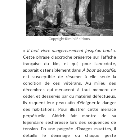
Copyright Rimini Editions.
«
Il faut vivre dangereusement jusqu
’
au bout
».
Cette phrase d
’
accroche présente sur l
’
affiche
fran
ç
aise du film, et qui, pour l’anecdote,
appara
î
t ostensiblement dans
À
bout de souffle
,
est susceptible de ré
sumer
à
elle seule la
condition de ces vétérans
. Au milieu des
décombres qui menacent
à
tout moment de
céder, et desservis par du maté
riel d
éfectueux,
ils risquent leur peau afin d’éloigner le danger
des habitations. Pour
illustrer
cette menace
perpétuelle, Aldrich fait montre de sa
légendaire sécheresse lors des séquences de
tension. En une poignée d’images
muettes, il
détaille le déminage où chaque geste