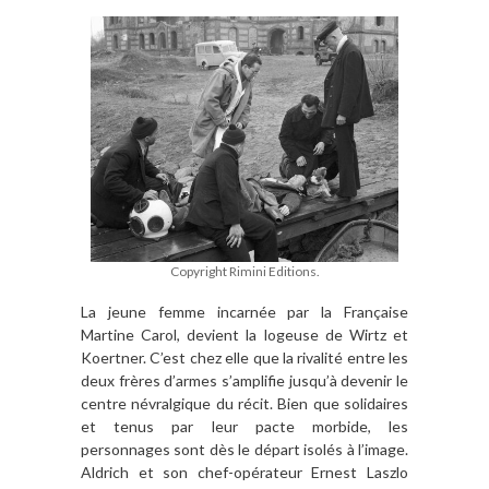
Copyright Rimini Editions.
La jeune femme incarnée par la Fran
ç
aise
Martine Carol, devient la logeuse de Wirtz et
Koertner. C
’
est chez elle que la rivalité entre les
deux fr
è
res d
’
armes s
’
amplifie jusqu’à devenir le
centre névralgique du récit. Bien que solidaires
et tenus par leur pacte morbide, les
personnages sont d
è
s le dé
part isol
é
s à l
’
image.
Aldrich et son chef-opé
rateur Ernest Laszlo