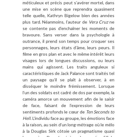
méticuleux et précis peut s
’
av
érer mortel, dans
une
mise en sc
è
ne
que reprendra quasiment
telle quelle, Kathryn Bigelow bien des années
plus tard. Néanmoins, l’auteur de
Vera Cruz
ne
se contente pas d
’
encha
î
ner les moments de
bravoure. Sans verser dans la psychologie
à
outrance, il prend son temps pour croquer ses
personnages
, leurs états d’âme, leurs peurs. Il
filme en gros
plan
et avec le m
ê
me int
é
rê
t leurs
visages lors de longues discussions, ou leurs
mains qui agissent. Les traits anguleux si
caractéristiques de Jack Palance sont traités tel
un paysage qu
’
il se pla
ît à
observer,
à
en
disséquer le moindre frémissement. Lorsque
l
’
un des soldats est cadré de dos par exemple, la
caméra amorce un mouvement afin de le saisir
de face, faisant de l
’
expression de leurs
sentiments profonds le cœur de
Ten Seconds to
Hell
. L
’
individu face au groupe, les émotions face
à
la raison, au sein d
’
un long-m
é
trage o
ù
le m
é
lo
à
la Douglas Sirk c
ô
toie un pragmatisme quasi