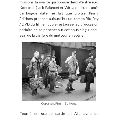
missions, la rivalité qui oppose deux d
’
entre eux,
Koertner (Jack Palance) et Wirtz, pourtant amis
de longue date, ne fait que cro
î
tre. Rimini
Editions propose aujourd
’
hui un combo Blu-Ray
/ DVD du film en copie restaurée, soit l
’
occasion
parfaite de se pencher sur cet opus singulier au
sein de la carri
è
re du metteur en sc
è
ne.
Copyright Rimini Editions.
Tourné en grande partie en Allemagne de