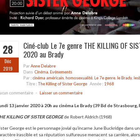
Ciné-club Le 7e genre THE KILLING OF SIS
28
2020 au Brady
Déc
Par
Anne Delabre
2019
Dans
Cinéma
,
Evénements
Par :
cinéma américain
,
homosexualité
,
Le 7e genre
,
le Brady
,
les
Titre :
The Killing of Sister George
Année :
1968
ucun commentaire
-
Laisser un commentaire
undi 13 janvier 2020 à 20h au cinéma Le Brady (39 Bd de Strasbourg, 
HE KILLING OF SISTER GEORGE
de Robert Aldrich (1968)
ister George est le personnage jovial qu’incarne June Buckridge dans une
aractère irascible et sa réputation sulfureuse menacent sa carrière, alor