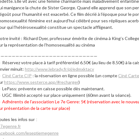
edette. Elle vit avec une femme charmante mais maladivement enfantine 
ui manigance la chute de Sister George. Quand elle apprend que son per
égoût pour l’humanité est exacerbé. Ce film décrié à l’époque pour le portr
’homosexualité féminine est aujourd’hui célébré pour ses répliques acer
our qui l’hétérosexualité constitue un spectacle affligeant.
otre invité :
Richard Dyer,
professeur émérite de cinéma à King’s Colle
ur la représentation de l’homosexualité au cinéma
——————————
——————————
———————
 Réservez votre place à tarif préférentiel 6.50€ (au lieu de 8.50€) à la ca
anvier minuit:
http://www.lebrady.fr/
pl/edmxktacv
►
Ciné Carte CIP
: la réservation en ligne possible (un compte
Ciné Cart
ur
https://www.sesterce.app/#
recharger
)
 LePass: prévente en caisse possible dès maintenant.
 UGC Illimité accepté sur place uniquement (60mn avant la séance).
 Adhérents de l’association Le 7e Genre: 5€ (réservation avec le nouv
ur présentation de la carte sur place)
outes les infos sur :
e7egenre.fr
acebook.com/leseptiemegenre