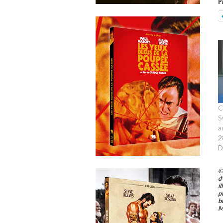
P
C
S
a
2
D
©
d
i
p
b
M