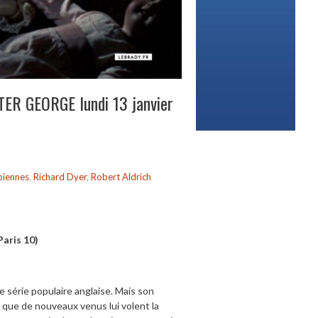
TER GEORGE lundi 13 janvier
biennes
,
Richard Dyer
,
Robert Aldrich
Paris 10)
 série populaire anglaise. Mais son
s que de nouveaux venus lui volent la