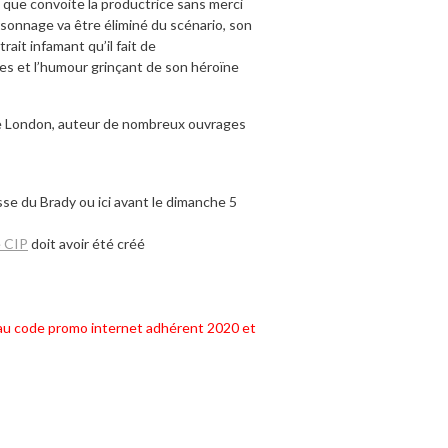
que convoite la productrice sans merci
sonnage va être éliminé du scénario, son
ait infamant qu’il fait de
bes et l’humour grinçant de son héroïne
ge London, auteur de nombreux ouvrages
isse du Brady ou ici avant le dimanche 5
e CIP
doit avoir été créé
eau code promo internet adhérent 2020 et