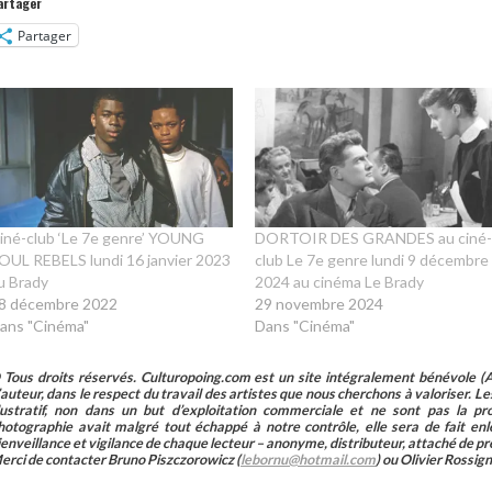
artager
Partager
iné-club ‘Le 7e genre’ YOUNG
DORTOIR DES GRANDES au ciné
OUL REBELS lundi 16 janvier 2023
club Le 7e genre lundi 9 décembre
u Brady
2024 au cinéma Le Brady
8 décembre 2022
29 novembre 2024
ans "Cinéma"
Dans "Cinéma"
 Tous droits réservés. Culturopoing.com est un site intégralement bénévole (As
’auteur, dans le respect du travail des artistes que nous cherchons à valoriser. Les 
llustratif, non dans un but d’exploitation commerciale et ne sont pas la p
hotographie avait malgré tout échappé à notre contrôle, elle sera de fait 
ienveillance et vigilance de chaque lecteur – anonyme, distributeur, attaché de pr
erci de contacter Bruno Piszczorowicz (
lebornu@hotmail.com
) ou Olivier Rossign