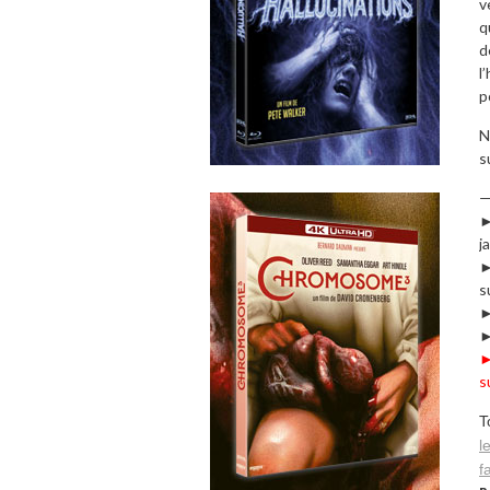
v
q
d
l
p
N
s
►
j
s
►
►
►
s
T
l
f