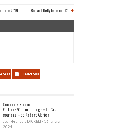
écembre 2019
Richard Kelly le retour !?
terest
Delicious
Concours Rimini
Editions/Culturopoing : « Le Grand
couteau » de Robert Aldrich
Jean-François DICKELI
-
16 janvier
2024