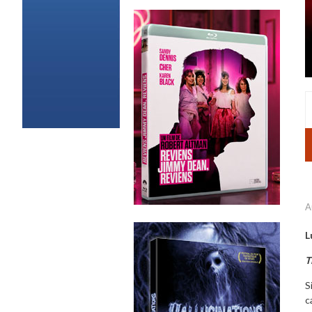
A
L
T
S
c