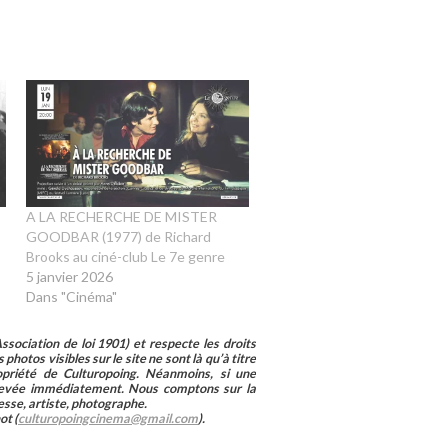
-
A LA RECHERCHE DE MISTER
GOODBAR (1977) de Richard
Brooks au ciné-club Le 7e genre
5 janvier 2026
Dans "Cinéma"
sociation de loi 1901) et respecte les droits
photos visibles sur le site ne sont là qu’à titre
ropriété de Culturopoing. Néanmoins, si une
enlevée immédiatement. Nous comptons sur la
esse, artiste, photographe.
ot (
culturopoingcinema@gmail.com
).