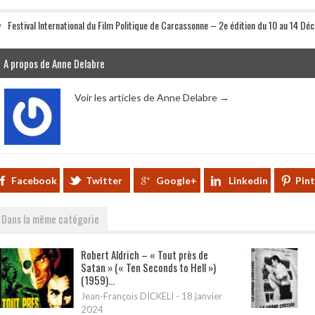
Festival International du Film Politique de Carcassonne – 2e édition du 10 au 14 D
A propos de Anne Delabre
Voir les articles de Anne Delabre
→
Facebook
Twitter
Google+
Linkedin
Pin
Dans la même catégorie
Robert Aldrich – « Tout près de
Satan » (« Ten Seconds to Hell »)
(1959)...
Jean-François DICKELI
-
18 janvier
2024