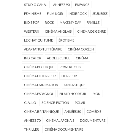
STUDIO CANAL
ANNÉES 90
ENFANCE
FÉMINISME
FILM NOIR
INDIE ROCK
JEUNESSE
INDIE POP
ROCK
MAKE MY DAY
FAMILLE
WESTERN
CINÉMA ANGLAIS
CINÉMA DE GENRE
LE CHAT QUI FUME
ÉROTISME
ADAPTATION LITTÉRAIRE
CINÉMA CORÉEN
INDICATOR
ADOLESCENCE
CINÉMA
CINÉMA POLITIQUE
POWERHOUSE
CINÉMA D'HORREUR
HORREUR
CINÉMA D'ANIMATION
FANTASTIQUE
CINÉMA ESPAGNOL
FILM D'HORREUR
LYON
GIALLO
SCIENCE-FICTION
POLAR
CINÉMA BRITANNIQUE
ANNÉES 80
COMÉDIE
ANNÉES 70
CINÉMA JAPONAIS
DOCUMENTAIRE
THRILLER
CINÉMA DOCUMENTAIRE