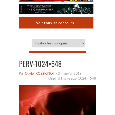
Voir tous les concours
PERV-1024×548
Par
Olivier ROSSIGNOT
-
24 janvier 2019
Original Image size:
1024 × 548