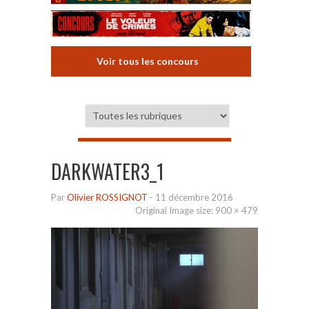
Voir tous les concours
DARKWATER3_1
Par
Olivier ROSSIGNOT
-
11 décembre 2016
Original Image size:
900 × 479