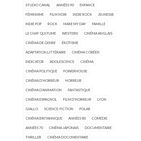
STUDIO CANAL
ANNÉES 90
ENFANCE
FÉMINISME
FILM NOIR
INDIE ROCK
JEUNESSE
INDIE POP
ROCK
MAKE MY DAY
FAMILLE
LE CHAT QUI FUME
WESTERN
CINÉMA ANGLAIS
CINÉMA DE GENRE
ÉROTISME
ADAPTATION LITTÉRAIRE
CINÉMA CORÉEN
INDICATOR
ADOLESCENCE
CINÉMA
CINÉMA POLITIQUE
POWERHOUSE
CINÉMA D'HORREUR
HORREUR
CINÉMA D'ANIMATION
FANTASTIQUE
CINÉMA ESPAGNOL
FILM D'HORREUR
LYON
GIALLO
SCIENCE-FICTION
POLAR
CINÉMA BRITANNIQUE
ANNÉES 80
COMÉDIE
ANNÉES 70
CINÉMA JAPONAIS
DOCUMENTAIRE
THRILLER
CINÉMA DOCUMENTAIRE