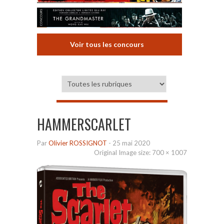
Voir tous les concours
HAMMERSCARLET
Par
Olivier ROSSIGNOT
-
25 mai 2020
Original Image size:
700 × 1007