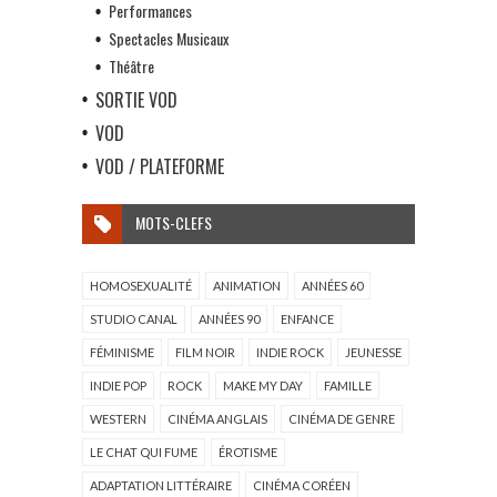
Performances
Spectacles Musicaux
Théâtre
SORTIE VOD
VOD
VOD / PLATEFORME
MOTS-CLEFS
HOMOSEXUALITÉ
ANIMATION
ANNÉES 60
STUDIO CANAL
ANNÉES 90
ENFANCE
FÉMINISME
FILM NOIR
INDIE ROCK
JEUNESSE
INDIE POP
ROCK
MAKE MY DAY
FAMILLE
WESTERN
CINÉMA ANGLAIS
CINÉMA DE GENRE
LE CHAT QUI FUME
ÉROTISME
ADAPTATION LITTÉRAIRE
CINÉMA CORÉEN