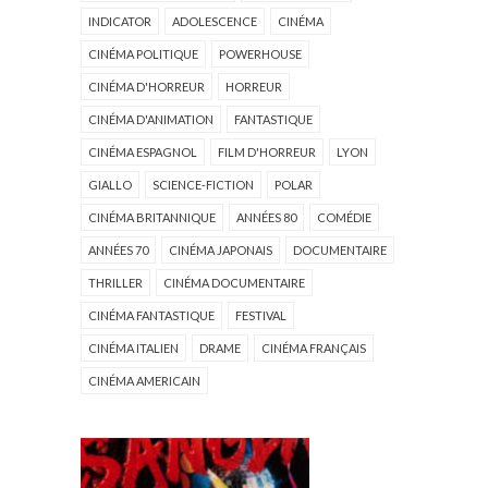
INDICATOR
ADOLESCENCE
CINÉMA
CINÉMA POLITIQUE
POWERHOUSE
CINÉMA D'HORREUR
HORREUR
CINÉMA D'ANIMATION
FANTASTIQUE
CINÉMA ESPAGNOL
FILM D'HORREUR
LYON
GIALLO
SCIENCE-FICTION
POLAR
CINÉMA BRITANNIQUE
ANNÉES 80
COMÉDIE
ANNÉES 70
CINÉMA JAPONAIS
DOCUMENTAIRE
THRILLER
CINÉMA DOCUMENTAIRE
CINÉMA FANTASTIQUE
FESTIVAL
CINÉMA ITALIEN
DRAME
CINÉMA FRANÇAIS
CINÉMA AMERICAIN