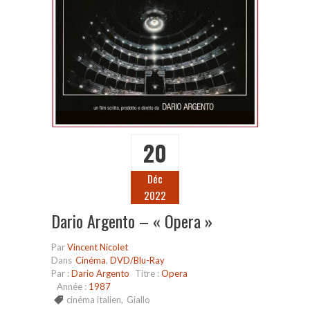
20
Déc
2022
Dario Argento – « Opera »
Par
Vincent Nicolet
Dans
Cinéma
,
DVD/Blu-Ray
Par :
Dario Argento
Titre :
Opera
Année :
1987
cinéma italien
,
Giallo