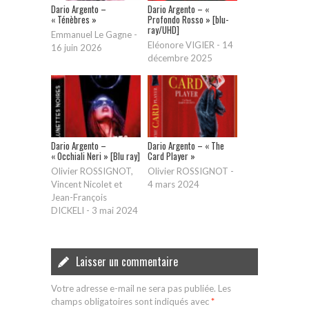
Dario Argento –
Dario Argento – «
« Ténèbres »
Profondo Rosso » [blu-
ray/UHD]
Emmanuel Le Gagne
-
Eléonore VIGIER
-
14
16 juin 2026
décembre 2025
Dario Argento –
Dario Argento – « The
« Occhiali Neri » [Blu ray]
Card Player »
Olivier ROSSIGNOT,
Olivier ROSSIGNOT
-
Vincent Nicolet et
4 mars 2024
Jean-François
DICKELI
-
3 mai 2024
Laisser un commentaire
Votre adresse e-mail ne sera pas publiée.
Les
champs obligatoires sont indiqués avec
*