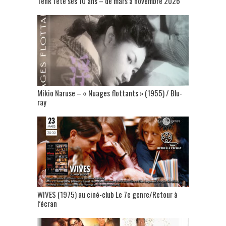
Tënk fête ses 10 ans – de mars à novembre 2026
Mikio Naruse – « Nuages flottants » (1955) / Blu-
ray
WIVES (1975) au ciné-club Le 7e genre/Retour à
l’écran