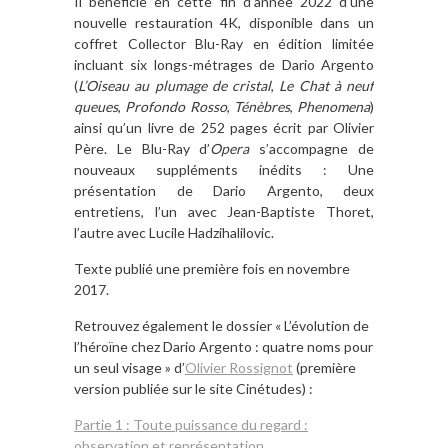
Il bénéficie en cette fin d’année 2022 d’une
nouvelle restauration 4K, disponible dans un
coffret Collector Blu-Ray en édition limitée
incluant six longs-métrages de Dario Argento
(
L’Oiseau au plumage de cristal
,
Le Chat à neuf
queues
,
Profondo Rosso
,
Ténèbres
,
Phenomena
)
ainsi qu’un livre de 252 pages écrit par Olivier
Père. Le Blu-Ray d’
Opera
s’accompagne de
nouveaux suppléments inédits : Une
présentation de Dario Argento, deux
entretiens, l’un avec Jean-Baptiste Thoret,
l’autre avec Lucile Hadzihalilovic.
Texte publié une première fois en novembre
2017.
Retrouvez également le dossier « L’évolution de
l’héroïne chez Dario Argento : quatre noms pour
un seul visage »
d’
Olivier Rossignot
(première
version publiée sur le site Cinétudes) :
Partie 1 : Toute puissance du regard :
observation et représentation.