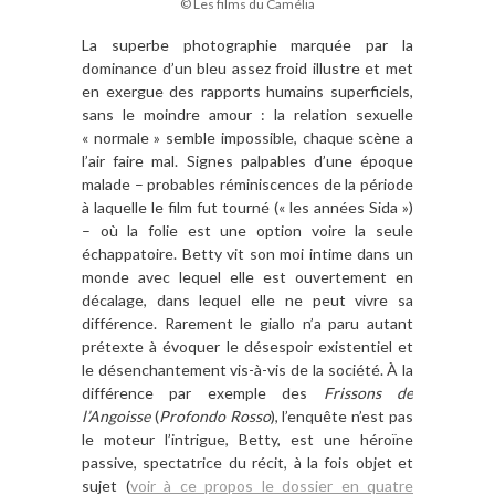
© Les films du Camélia
La superbe photographie marquée par la
dominance d’un bleu assez froid illustre et met
en exergue des rapports humains superficiels,
sans le moindre amour : la relation sexuelle
« normale » semble impossible, chaque scène a
l’air faire mal. Signes palpables d’une époque
malade – probables réminiscences de la période
à laquelle le film fut tourné (« les années Sida »)
– où la folie est une option voire la seule
échappatoire. Betty vit son moi intime dans un
monde avec lequel elle est ouvertement en
décalage, dans lequel elle ne peut vivre sa
différence. Rarement le giallo n’a paru autant
prétexte à évoquer le désespoir existentiel et
le désenchantement vis-à-vis de la société. À la
différence par exemple des
Frissons de
l’Angoisse
(
Profondo Rosso
), l’enquête n’est pas
le moteur l’intrigue, Betty, est une héroïne
passive, spectatrice du récit, à la fois objet et
sujet (
voir à ce propos le dossier en quatre