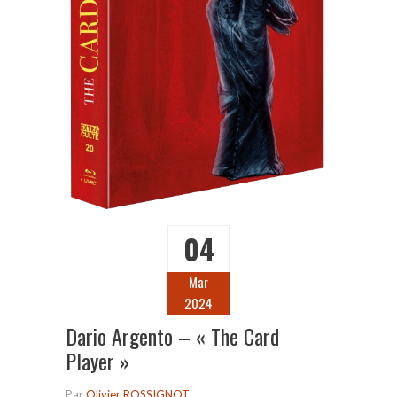
04
Mar
2024
Dario Argento – « The Card
Player »
Par
Olivier ROSSIGNOT