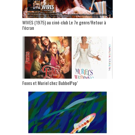
WIVES (1975) au ciné-club Le 7e genre/Retour à
l’écran
Foxes et Muriel chez BubbelPop’