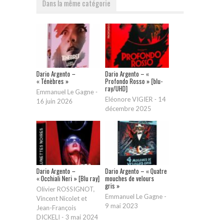
Dans la même catégorie
Dario Argento –
Dario Argento – «
« Ténèbres »
Profondo Rosso » [blu-
ray/UHD]
Emmanuel Le Gagne
-
Eléonore VIGIER
-
14
16 juin 2026
décembre 2025
Dario Argento –
Dario Argento – « Quatre
« Occhiali Neri » [Blu ray]
mouches de velours
gris »
Olivier ROSSIGNOT,
Emmanuel Le Gagne
-
Vincent Nicolet et
9 mai 2023
Jean-François
DICKELI
-
3 mai 2024