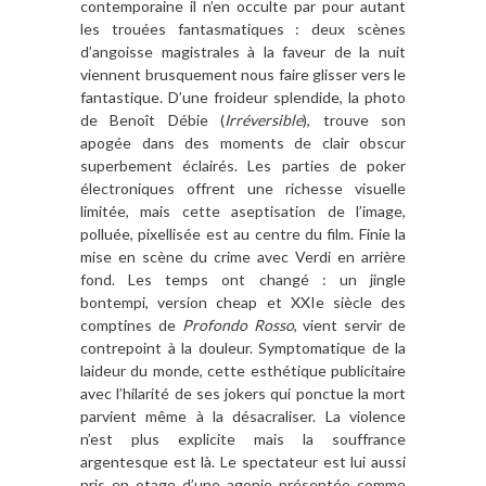
contemporaine il n’en occulte par pour autant
les trouées fantasmatiques : deux scènes
d’angoisse magistrales à la faveur de la nuit
viennent brusquement nous faire glisser vers le
fantastique. D’une froideur splendide, la photo
de Benoît Débie (
Irréversible
), trouve son
apogée dans des moments de clair obscur
superbement éclairés. Les parties de poker
électroniques offrent une richesse visuelle
limitée, mais cette aseptisation de l’image,
polluée, pixellisée est au centre du film. Finie la
mise en scène du crime avec Verdi en arrière
fond. Les temps ont changé : un jingle
bontempi, version cheap et XXIe siècle des
comptines de
Profondo Rosso
, vient servir de
contrepoint à la douleur. Symptomatique de la
laideur du monde, cette esthétique publicitaire
avec l’hilarité de ses jokers qui ponctue la mort
parvient même à la désacraliser. La violence
n’est plus explicite mais la souffrance
argentesque est là. Le spectateur est lui aussi
pris en otage d’une agonie présentée comme