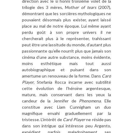
direction avec le si honni troisième volet de la
trilogie des 3 mères, Moth
er of tears
(2007),
démontrant que les sorcières mythologiques ne
pouvaient désormais plus exister, ayant laissé
place au mal de notre époque. Lui même ayant
perdu goût à son propre univers il ne
chercherait plus à le représenter, trahissant
peut être une lassitude du monde, d’autant plus
passionnante qu’elle nourrit plus que jamais son
cinéma d’une autre substance, moins évidente,
moins esthétique mais tout aussi
autobiographique et puisant dans son
amertume un renouveau de la forme. Dans
Card
Player,
Stefania Rocca incarne avec subtilité
cette évolution de l’héroïne argentesque,
mature, mais conservant dans les yeux la
candeur de la Jennifer de
Phenomena
. Elle
constitue avec Liam Cunnigham un duo
magnifique envahi graduellement par la
tristesse. L’intérêt de
Card Player
ne réside pas
dans son intrigue qui intéresse peu Argento,
expédiant parfois maladroitement ses