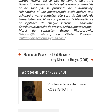
photos visibles sur le site ne sont là qu’à titre
illustratif, non dans un but d’exploitation commerciale
et ne sont pas la propriété de Culturopoing.
Néanmoins, si une photographie avait malgré tout
échappé à notre contrôle, elle sera de fait enlevée
immédiatement. Nous comptons sur la bienveillance
et vigilance de chaque lecteur – anonyme,
distributeur, attaché de presse, artiste, photographe.
Merci de contacter Bruno Piszczorowicz
(
lebornu@hotmail.com
) ou Olivier Rossignot
(
culturopoingcinema@gmail.com
).
Mannequin Pussy – « I Got Heaven »
Larry Clark – « Bully » (2001)
A propos de Olivier ROSSIGNOT
Voir les articles de Olivier
ROSSIGNOT
→