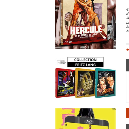
©
d
i
p
b
M