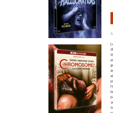
A
L
d
d
a
g
a
a
p
l
l
p
a
t
p