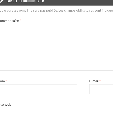
Laisser un commentaire
otre adresse e-mail ne sera pas publiée.
Les champs obligatoires sont indiqu
ommentaire
*
Nom
*
E-mail
*
ite web