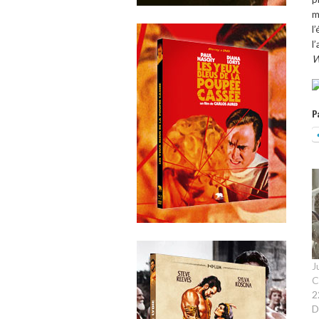
m
l
l
W
P
J
C
2
D