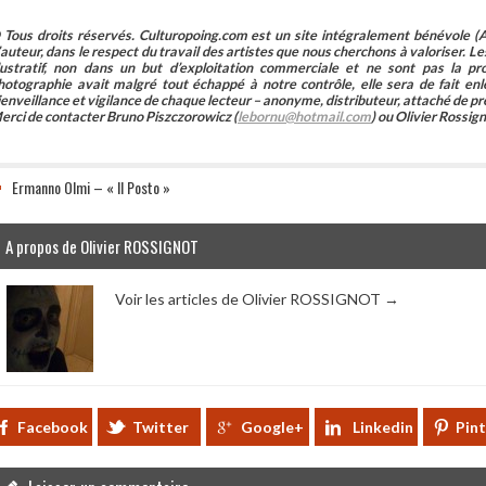
 Tous droits réservés. Culturopoing.com est un site intégralement bénévole (As
’auteur, dans le respect du travail des artistes que nous cherchons à valoriser. Les 
llustratif, non dans un but d’exploitation commerciale et ne sont pas la p
hotographie avait malgré tout échappé à notre contrôle, elle sera de fait 
ienveillance et vigilance de chaque lecteur – anonyme, distributeur, attaché de pr
erci de contacter Bruno Piszczorowicz (
lebornu@hotmail.com
) ou Olivier Rossign
Ermanno Olmi – « Il Posto »
A propos de Olivier ROSSIGNOT
Voir les articles de Olivier ROSSIGNOT
→
Facebook
Twitter
Google+
Linkedin
Pin