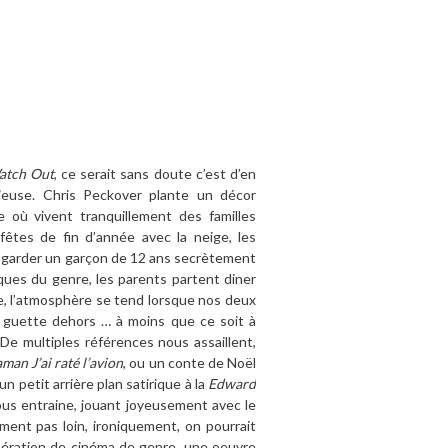
atch Out
, ce serait sans doute c’est d’en
cieuse. Chris Peckover plante un décor
e où vivent tranquillement des familles
fêtes de fin d’année avec la neige, les
it garder un garçon de 12 ans secrètement
iques du genre, les parents partent diner
asse, l’atmosphère se tend lorsque nos deux
n guette dehors … à moins que ce soit à
. De multiples références nous assaillent,
man J’ai raté l’avion
, ou un conte de Noël
 un petit arrière plan satirique à la
Edward
 nous entraine, jouant joyeusement avec le
ment pas loin, ironiquement, on pourrait
ération de cinéma de genre, une oeuvre