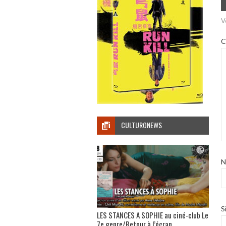
V
C
CULTURONEWS
S
LES STANCES A SOPHIE au ciné-club Le
7e genre/Retour à l’écran