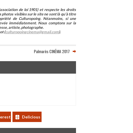
sociation de loi 1901) et respecte les droits
photos visibles sur le site ne sont là qu’à titre
ropriété de Culturopoing. Néanmoins, si une
enlevée immédiatement. Nous comptons sur la
esse, artiste, photographe.
ot (
culturopoingcinema@gmail.com
).
Palmarès CINÉMA 2017
terest
Delicious