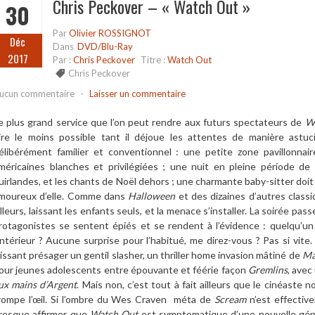
Chris Peckover – « Watch Out »
30
Par
Olivier ROSSIGNOT
Déc
Dans
DVD/Blu-Ray
2017
Par :
Chris Peckover
Titre :
Watch Out
Chris Peckover
ucun commentaire
-
Laisser un commentaire
e plus grand service que l’on peut rendre aux futurs spectateurs de
W
ire le moins possible tant il déjoue les attentes de manière astu
élibérément familier et conventionnel : une petite zone pavillonnair
méricaines blanches et privilégiées ; une nuit en pleine période de 
uirlandes, et les chants de Noël dehors ; une charmante baby-sitter do
moureux d’elle. Comme dans
Halloween
et des dizaines d’autres class
illeurs, laissant les enfants seuls, et la menace s’installer. La soirée p
rotagonistes se sentent épiés et se rendent à l’évidence : quelqu’u
’intérieur ? Aucune surprise pour l’habitué, me direz-vous ? Pas si vite
aissant présager un gentil slasher, un thriller home invasion mâtiné de
Ma
our jeunes adolescents entre épouvante et féérie façon
Gremlins
, avec
ux mains d’Argent
. Mais non, c’est tout à fait ailleurs que le cinéaste
rompe l’œil. Si l’ombre du Wes Craven méta de
Scream
n’est effective
resque affirmer que
Watch Out
est symptomatique d’une nouvelle gén