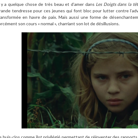
l y a quelque chose de très beau et d’amer dans
Les Doigts dans la tê
rande tendresse pour ces jeunes qui font bloc pour lutter contre l’
ransformée en havre de paix. Mais aussi une forme de désenchantem
orcément son cours « normal », charriant son lot de désillusions.
e huis-clos comme îlot privilégié permettant de réinventer des rapport