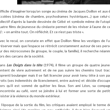
ifficile d’imaginer lorsqu’on songe au cinéma de Jacques Doillon et aux 
ccolées (cinéma de chambre, psychodrames hystériques…) que celui-c
ollectif d’après la bande dessinée de Gébé et symbole même de l’utopie
uatre films de jeunesse du cinéaste permet de les réviser à l’aune de c
1
: « on arrête tout. On réfléchit. Et ce n’est pas triste ».
vec le recul, on constate en effet que Doillon filme les vestiges de l’uto
réserver mais que l’espace se rétrécit constamment autour de ses per
ur des microcosmes (le groupe, le couple, la famille), il recherche néanmo
ors des carcans de la société.
ans
Les Doigts dans la tête
(1974), il filme un groupe de quatre jeune
entent de vivre autrement et de ne pas suivre les chemins tout tracés
pprenti boulanger mais il se fait licencier pour avoir tenu tête à son pat
roits (ses indemnités de licenciement, entre autres) et décide d’occup
lors qu’il est sommé de quitter les lieux. Son ami Léon, sa compa
encontrée au café, vont se joindre à lui et former une sorte de pe
ésister à la violence du monde extérieur.
 l’époque de la sortie du film, les critiques avaient employé le terme d
ésigner ainsi (de manière un peu artificielle, il faut bien l’avouer)