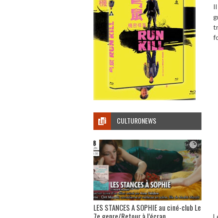
I
g
t
f
CULTURONEWS
LES STANCES A SOPHIE au ciné-club Le
7e genre/Retour à l’écran
L