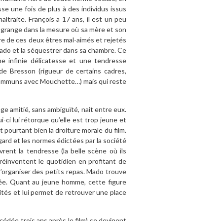
sse une fois de plus à des individus issus
ltraite. François a 17 ans, il est un peu
 grange dans la mesure où sa mère et son
ntre de ces deux êtres mal-aimés et rejetés
 Mado et la séquestrer dans sa chambre. Ce
ne infinie délicatesse et une tendresse
 de Bresson (rigueur de certains cadres,
s communs avec Mouchette…) mais qui reste
e amitié, sans ambiguïté, nait entre eux.
-ci lui rétorque qu’elle est trop jeune et
it pourtant bien la droiture morale du film.
gard et les normes édictées par la société
rent la tendresse (la belle scène où ils
 réinventent le quotidien en profitant de
s’organiser des petits repas. Mado trouve
vée. Quant au jeune homme, cette figure
ités et lui permet de retrouver une place
édée trois ans après le film) se devinent