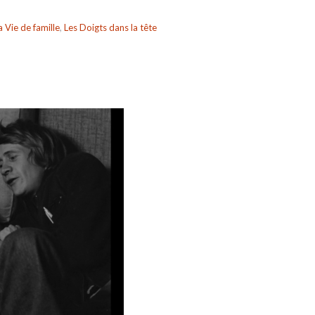
a Vie de famille
,
Les Doigts dans la tête