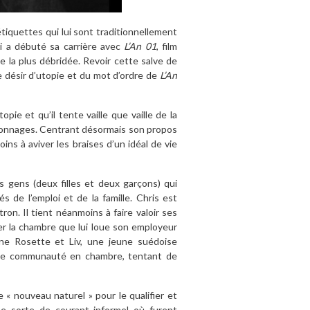
étiquettes qui lui sont traditionnellement
i a débuté sa carrière avec
L’An 01
, film
 la plus débridée. Revoir cette salve de
e désir d’utopie et du mot d’ordre de
L’An
pie et qu’il tente vaille que vaille de la
sonnages. Centrant désormais son propos
ins à aviver les braises d’un idéal de vie
s gens (deux filles et deux garçons) qui
 de l’emploi et de la famille. Chris est
ron. Il tient néanmoins à faire valoir ses
er la chambre que lui loue son employeur
gne Rosette et Liv, une jeune suédoise
tite communauté en chambre, tentant de
e « nouveau naturel » pour le qualifier et
 une sorte de courant informel où furent