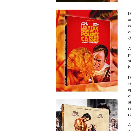
D
a
c
q
0
A
p
s
h
D
t
a
d
a
r
r
A
d