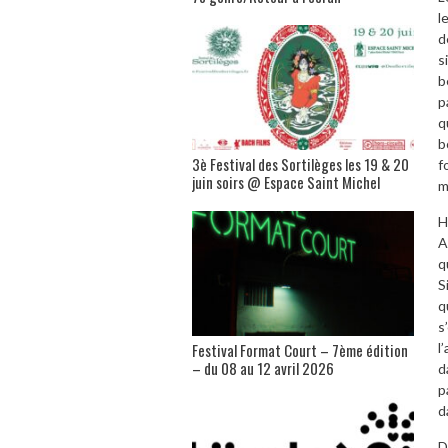
l
d
s
b
p
q
b
3è Festival des Sortilèges les 19 & 20
f
juin soirs @ Espace Saint Michel
m
H
A
q
S
q
s
Festival Format Court – 7ème édition
l
– du 08 au 12 avril 2026
d
p
d
D