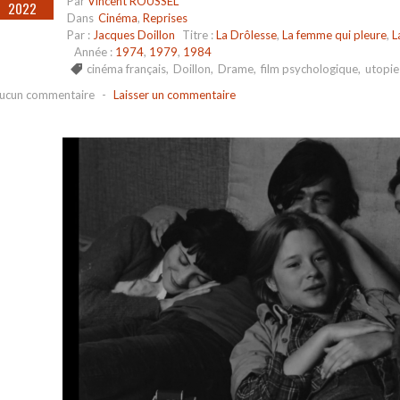
Par
Vincent ROUSSEL
2022
Dans
Cinéma
,
Reprises
Par :
Jacques Doillon
Titre :
La Drôlesse
,
La femme qui pleure
,
L
Année :
1974
,
1979
,
1984
cinéma français
,
Doillon
,
Drame
,
film psychologique
,
utopie
ucun commentaire
-
Laisser un commentaire