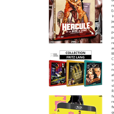
r
E
V
j
m
p
p
r
a
l
C
s
n
a
s
s
R
f
r
f
q