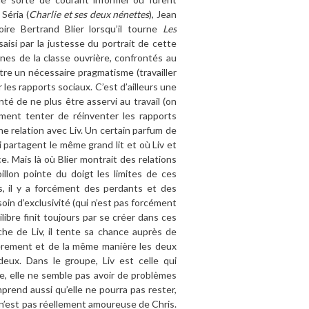
l Séria (
Charlie et ses deux nénettes
), Jean
oire Bertrand Blier lorsqu’il tourne
Les
saisi par la justesse du portrait de cette
eunes de la classe ouvrière, confrontés au
tre un nécessaire pragmatisme (travailler
 les rapports sociaux. C’est d’ailleurs une
té de ne plus être asservi au travail (on
ement tenter de réinventer les rapports
 relation avec Liv. Un certain parfum de
 partagent le même grand lit et où Liv et
e. Mais là où Blier montrait des relations
oillon pointe du doigt les limites de ces
s, il y a forcément des perdants et des
soin d’exclusivité (qui n’est pas forcément
bre finit toujours par se créer dans ces
he de Liv, il tente sa chance auprès de
ncèrement et de la même manière les deux
deux. Dans le groupe, Liv est celle qui
ise, elle ne semble pas avoir de problèmes
mprend aussi qu’elle ne pourra pas rester,
lle n’est pas réellement amoureuse de Chris.