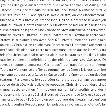
egroupés des gens aussi différents que Pascal Thomas (
Les Zozos
), Joë
ustache (
Mes petites amoureuses
), Maurice Pialat (
L’Enfance nue
) v
alseuses
. Près de 50 ans après la sortie du film, on est effectivement 
eunesse à la fois frivole et préoccupée. Doillon s’intéresse ici à des j
onde du travail. Contrairement aux étudiants de mai 68, ils oscillent en
our se nourrir, se loger) et une volonté de vivre autrement, de réinventer
anne de réveil qui provoque l’ire du patron et qui symbolise cette volon
etrouve là quelques liens avec
L’An 01
). Vivre autrement, c’est égal
moureux. Chris est en couple avec Rosette mais il entame également une
iberté sexuelle plane sur cette mini-communauté de quatre individus qui
hris n’hésitent pas à faire l’amour alors que les autres sont dans la pièc
exuelles totalement débridées et désinhibées dans
Les Valseuses
, D
ouveaux rapports amoureux. Car lorsqu’il est question de sentiment
ffects qui viennent se greffer et tourmenter les âmes : la jalousie, un be
ynonyme de possession)… Le cinéaste souligne finement qu’un déséquili
ituations. Par exemple, lorsque Léon constate que son ami se rapproc
osette délaissée. Mais celle-ci le repousse. Chris aime peut-être si
emmes, cette situation finit toujours par en faire souffrir une des 
eprésente à la fois un désir d’ailleurs et d’autre chose (elle est suédo
inanciers, elle est « libérée » d’un point de vue des mœurs) mais qui co
u’elle fait souffrir Rosette pour rien puisque sa vie n’est pas ici et qu’e