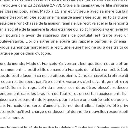
e retrouve dans
La Drôlesse
(1979). Situé à la campagne, le film s’intére
es classes populaires. Mado a 11 ans et vit seule avec sa mère qui la ma
imple d’esprit et loge sous une mansarde aménagée sous les toits d’une
eau-père l’ont chassé de la maison familiale. Le récit va sceller la renco
ar la société de la manière la plus étrange qui soit : François va enlever
u’il pourrait y avoir de scabreux dans ce postulat est traité avec u
ouleversante. Doillon signe une épure qui rappelle parfois le cinéma
ondus au noir qui morcellent le récit, une jeune héroïne qui a des trait
arquée par ce désir d’utopie.
ors du monde, Mado et François réinventent leur quotidien et une étrang
 un moment, la petite fille demande à François de lui faire un bébé. Celui
ue, de toute façon, « ça ne serait pas bien ». Dans sa naïveté, la phrase d
i cette relation peut paraître « contre-nature », c’est davantage notre re
ue Doillon interroge. Loin du monde, ces deux êtres blessés redécouv
’endorment dans les bras l’un de l’autre) et un certain apaisement. Ils
’absence des parents de François pour se faire une soirée télé ou pour 
ans François une sorte d’amour paternel dont elle a toujours été pri
aternelle qu’il est chargé d’endosser lui donne de nouvelles responsabil
ans le monde.
ans le regard buté de la petite Madeleine Desdevises (tragiquement déc