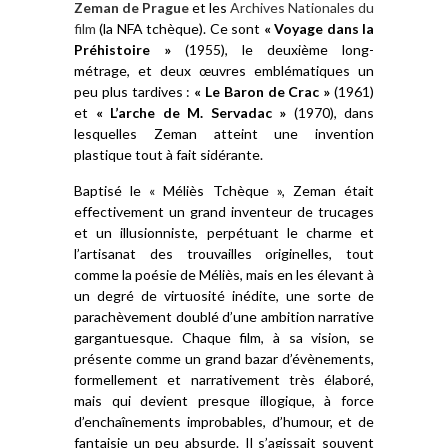
Zeman de Prague
et les
Archives Nationales du
film
(la NFA tchèque). Ce sont
« Voyage dans la
Préhistoire »
(1955), le deuxième long-
métrage, et deux œuvres emblématiques un
peu plus tardives :
« Le Baron de Crac »
(1961)
et
« L’arche de M. Servadac »
(1970), dans
lesquelles Zeman atteint une invention
plastique tout à fait sidérante.
Baptisé le « Méliès Tchèque », Zeman était
effectivement un grand inventeur de trucages
et un illusionniste, perpétuant le charme et
l’artisanat des trouvailles originelles, tout
comme la poésie de Méliès, mais en les élevant à
un degré de virtuosité inédite, une sorte de
parachèvement doublé d’une ambition narrative
gargantuesque. Chaque film, à sa vision, se
présente comme un grand bazar d’évènements,
formellement et narrativement très élaboré,
mais qui devient presque illogique, à force
d’enchaînements improbables, d’humour, et de
fantaisie un peu absurde. Il s’agissait souvent