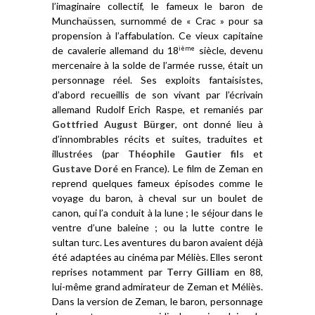
l’imaginaire collectif, le fameux le baron de
Munchaüssen, surnommé de « Crac » pour sa
propension à l’affabulation. Ce vieux capitaine
de cavalerie allemand du 18
siècle, devenu
ième
mercenaire à la solde de l’armée russe, était un
personnage réel. Ses exploits fantaisistes,
d’abord recueillis de son vivant par l’écrivain
allemand Rudolf Erich Raspe, et remaniés par
Gottfried August Bürger
, ont donné lieu à
d’innombrables récits et suites, traduites et
illustrées (par
Théophile Gautier fils
et
Gustave Doré
en France). Le film de Zeman en
reprend quelques fameux épisodes comme le
voyage du baron, à cheval sur un boulet de
canon, qui l’a conduit à la lune ; le séjour dans le
ventre d’une baleine ; ou la lutte contre le
sultan turc. Les aventures du baron avaient déjà
été adaptées au cinéma par Méliès. Elles seront
reprises notamment par
Terry Gilliam
en 88,
lui-même grand admirateur de Zeman et Méliès.
Dans la version de Zeman, le baron, personnage