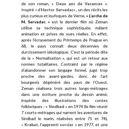
de son roman,
« Deux ans de Vacances »
.
Inspiré « d’
Hector Servadac
« , un des récits les
plus curieux et loufoques de Verne,
« L’arche de
M. Servadac »
est le dernier film où Zeman
utilise sa technique sophistiquée, mêlant
animation et prises de vues réelles. En effet,
après l’écrasement du Printemps de Prague en
68, le pays connaît deux décennies de
durcissement idéologique. C’est la période dite
de la « Normalisation », qui est un retour aux
normes totalitaires. Contraint par le régime
d’abandonner son langage formel, jugé trop
proche des avant-gardes, donc de l’art
bourgeois dégénéré des pays de l’Ouest,
Zeman réalisera trois autres longs-métrages
dans une écriture proche du dessin animé,
inspirée des illustrations des contes
folkloriques :
« Sindbad »
en 1974 (le film réunit
7 courts-métrages qui narrent les aventures de
Sindbad le marin, réalisées entre 71 et 74),
«
Krabat, l’apprenti sorcier »
en 1977, et une