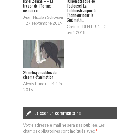
Karel Zeman – « Le
[Cinémathèque de
trésor de l’île aux
Toulouse] La
oiseaux »
Tchécoslovaquie à
l’honneur pour la
Jean-Nicolas Schoeser
Cinémath...
-
27 septembre 2019
Carine TRENTEUN
-
2
avril 2018
25 indispensables du
cinéma d’animation
Alexis Hunot
-
14 juin
2016
Laisser un commentaire
Votre adresse e-mail ne sera pas publiée.
Les
champs obligatoires sont indiqués avec
*