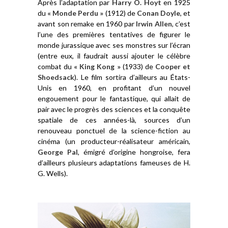
Après l’adaptation par
Harry O. Hoyt
en 1925
du
« Monde Perdu »
(1912) de
Conan Doyle
, et
avant son remake en 1960 par
Irwin Allen
, c’est
l’une des premières tentatives de figurer le
monde jurassique avec ses monstres sur l’écran
(entre eux, il faudrait aussi ajouter le célèbre
combat du
« King Kong »
(1933) de
Cooper et
Shoedsack
). Le film sortira d’ailleurs au États-
Unis en 1960, en profitant d’un nouvel
engouement pour le fantastique, qui allait de
pair avec le progrès des sciences et la conquête
spatiale de ces années-là, sources d’un
renouveau ponctuel de la science-fiction au
cinéma (un producteur-réalisateur américain,
George Pal
, émigré d’origine hongroise, fera
d’ailleurs plusieurs adaptations fameuses de H.
G. Wells).