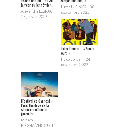
16ème édition – du 30
simple accident »
janvier au 1er février...
Lucas LUSINIER
-
30
Alexandre LEBRAC
-
septembre 2025
25 janvier 2026
Jafar Panahi – « Aucun
ours »
Hugo Jordan
-
24
novembre 2022
[Festival de Cannes] –
Petit florilège de la
sélection officielle
(premièr...
Miriem
MÉGHAÏZEROU
-
15