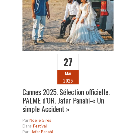
27
Mai
2025
Cannes 2025. Sélection officielle.
PALME d’OR. Jafar Panahi-« Un
simple Accident »
Par
Noëlle Gires
Dans
Festival
Par :
Jafar Panahi