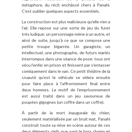
métaphore, du récit enchâssé chers à Panahi.
C’est oublier quelques aspects essentiels.
La construction est plus malicieuse qu’elle n’en a
l’air. Elle repose sur une sorte de jeu du furet
très ludique: un personnage mène à un autre, et
ainsi de suite, jusqu’à ce que se compose une
petite troupe bigarrée. Un garagiste, un
intellectuel, une photographe, de futurs mariés
interrompus dans une séance de pose: tous ont
vécu l’enfer en prison et finissent par s’entasser
comiquement dans le van. Ce petit théâtre de la
cruauté qu’est le véhicule se videra ensuite
pour faire place à l’affrontement final entre
deux hommes. Le motif de l’emprisonnement
est aussi traité dans un jeu savoureux de
poupées gigognes (un coffre dans un coffre).
À partir de la mort inaugurale du chien,
seulement matérialisée par un bruit mat, Panahi
construit toute sa mise en scène autour de ces
deux éléments clefs que sont le hors champ et