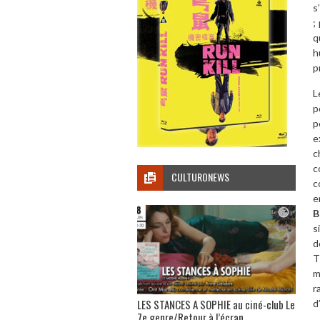
s
;
q
h
p
L
p
p
e
c
c
CULTURONEWS
c
e
B
s
d
T
m
r
LES STANCES A SOPHIE au ciné-club Le
d
7e genre/Retour à l’écran