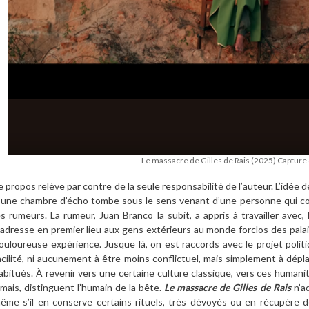
Le massacre de Gilles de Rais (2025) Capture 
e propos relève par contre de la seule responsabilité de l’auteur. L’idée d
 une chambre d’écho tombe sous le sens venant d’une personne qui con
es rumeurs. La rumeur, Juan Branco la subit, a appris à travailler avec,
’adresse en premier lieu aux gens extérieurs au monde forclos des palais 
ouloureuse expérience. Jusque là, on est raccords avec le projet polit
acilité, ni aucunement à être moins conflictuel, mais simplement à dépla
abitués. À revenir vers une certaine culture classique, vers ces humani
amais, distinguent l’humain de la bête.
Le massacre de Gilles de Rais
n’ad
ême s’il en conserve certains rituels, très dévoyés ou en récupère d