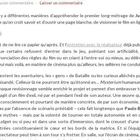
ucun commentaire
-
Laisser un commentaire
l y a différentes manières d’appréhender le premier long-métrage de
Ju
e qu’on croit savoir et d’ouvrir une page blanche, de visionner le film en l
i
t de ne lire ce papier qu’après. Et l’
entretien avec le réalisateur
déjà publ
ue certains refusent d’entrer dans le jeu, pointant son artificialit
nonciation des règles du film ou en criant à l’entre-soi ou mieux, au déli
ui mais voilà, en matière de cinéma plus qu’ailleurs, les œillères ne cond
estent les aventuriers, les « gens » de Bataille ou les curieux alléchés 
aisandé. Celleux-là ne pourront être qu’étonné.es…
Mysterium
humanum e
haque revisionnage semble enrichir le projet et permet d’en embrasser tou
’agit d’un film d’exil, né par et pendant l’exil de son auteur. Une œuvre 
nconsciemment et pourtant de manière concrète, de par son économie
as par l’absence de scénario préétabli – cela fait longtemps que
Paulo 
e mythes – mais par la volonté de tourner en totale autonomie et en 
udget ou si peu et dans une sorte d’immersion, dont le creuset d’une
itrées constitueraient le cœur et les bords de la matrice. Et si l’équi
pectateur peut bien à son tour s’y frotter. En salle, sur l’écran de cinéma, 