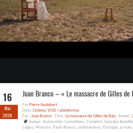
Juan Branco – « Le massacre de Gilles de 
16
Par
Pierre Audebert
Mai
Dans
Cinéma
,
VOD / plateforme
2026
Par :
Juan Branco
Titre :
Le massacre de Gilles de Rais
Année :
Auteur
,
Autonomie
,
Comédiens
,
Complot
,
Georges Bataille
Logos
,
Monstre
,
Paulo Branco
,
performance
,
Portugal
,
procès