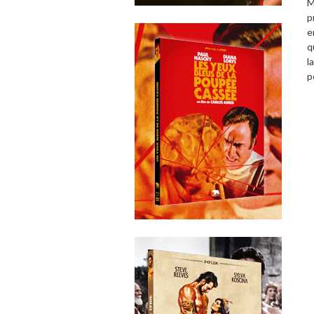
M
p
e
q
l
p