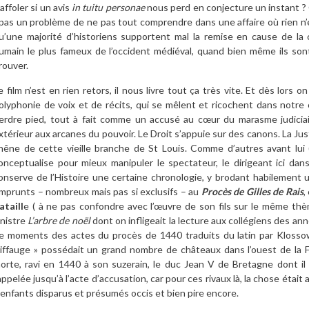
’affoler si un avis
in tuitu personae
nous perd en conjecture un instant ? C
 pas un problème de ne pas tout comprendre dans une affaire où rien n’es
u’une majorité d’historiens supportent mal la remise en cause de la c
umain le plus fameux de l’occident médiéval, quand bien même ils sont l
rouver.
e film n’est en rien retors, il nous livre tout ça très vite. Et dès lor
olyphonie de voix et de récits, qui se mêlent et ricochent dans notre 
erdre pied, tout à fait comme un accusé au cœur du marasme judicia
xtérieur aux arcanes du pouvoir. Le Droit s’appuie sur des canons. La Just
hêne de cette vieille branche de St Louis. Comme d’autres avant lui
onceptualise pour mieux manipuler le spectateur, le dirigeant ici dans
onserve de l’Histoire une certaine chronologie, y brodant habilement
mprunts – nombreux mais pas si exclusifs – au
Procès de Gilles de Rais
,
ataill
e ( à ne pas confondre avec l’œuvre de son fils sur le même thème
inistre
L’arbre de noël
dont on infligeait la lecture aux collégiens des a
e moments des actes du procès de 1440 traduits du latin par Klossow
iffauge » possédait un grand nombre de châteaux dans l’ouest de la F
orte, ravi en 1440 à son suzerain, le duc Jean V de Bretagne dont il e
appelée jusqu’à l’acte d’accusation, car pour ces rivaux là, la chose éta
’enfants disparus et présumés occis et bien pire encore.