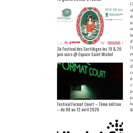
O
s
d
p
m
l
d
l
3è Festival des Sortilèges les 19 & 20
juin soirs @ Espace Saint Michel
p
c
d
c
é
c
p
p
Festival Format Court – 7ème édition
l
– du 08 au 12 avril 2026
S