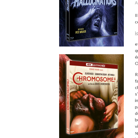
A
I
c
ic
e
q
é
O
R
f
c
s
i
p
d
b
v
s