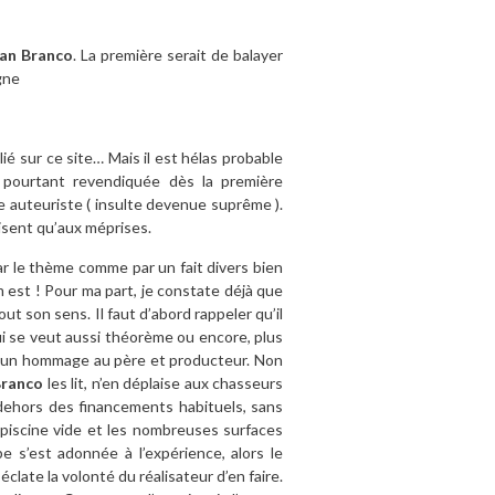
an Branco
. La première serait de balayer
igne
ié sur ce site… Mais il est hélas probable
é, pourtant revendiquée dès la première
re auteuriste ( insulte devenue suprême ).
uisent qu’aux méprises.
par le thème comme par un fait divers bien
st ! Pour ma part, je constate déjà que
t son sens. Il faut d’abord rappeler qu’il
qui se veut aussi théorème ou encore, plus
, un hommage au père et producteur. Non
Branco
les lit, n’en déplaise aux chasseurs
dehors des financements habituels, sans
 piscine vide et les nombreuses surfaces
pe s’est adonnée à l’expérience, alors le
éclate la volonté du réalisateur d’en faire.