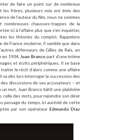
 tenter de faire un point sur de nombreux
t les frères, plusieurs voix ont émis des
érence de l’auteur du film, nous ne sommes
et nombreuses chausses-trappes de la
tée ici à l’affaire plus que s’en inquiéter,
outes les théories du complot. Rappelons
me de France moderne. Il semble que dans
d’autres défenseurs de Gilles de Rais, en
on en 1904,
Juan Branco
part d’une intime
ages et écrits périphériques. Il se base
traiter le récit d’alors comme une affaire
l va dès lors interroger la succession des
 des discussions de ses accusateurs – et
n un mot, Juan Branco bâtit une plaidoirie
, celle des mots, pour rejoindre son désir
’au passage du temps, ici auréolé de cette
captée par son opérateur
Edmundo Díaz