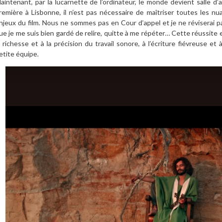
aintenant, par la lucarnette de l’ordinateur, le monde devient salle d
remière à Lisbonne, il n’est pas nécessaire de maîtriser toutes les 
njeux du film. Nous ne sommes pas en Cour d’appel et je ne réviserai
ue je me suis bien gardé de relire, quitte à me répéter… Cette réussite e
a richesse et à la précision du travail sonore, à l’écriture fiévreuse et
etite équipe.