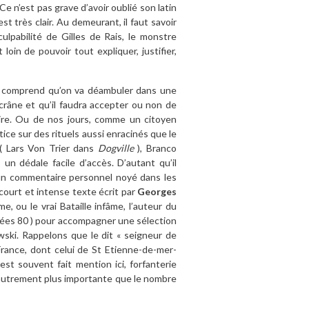
e n’est pas grave d’avoir oublié son latin
t très clair. Au demeurant, il faut savoir
ulpabilité de Gilles de Rais, le monstre
oin de pouvoir tout expliquer, justifier,
s on comprend qu’on va déambuler dans une
crâne et qu’il faudra accepter ou non de
ire. Ou de nos jours, comme un citoyen
ice sur des rituels aussi enracinés que le
 ( Lars Von Trier dans
Dogville
), Branco
 un dédale facile d’accès. D’autant qu’il
 un commentaire personnel noyé dans les
 court et intense texte écrit par
Georges
, ou le vrai Bataille infâme, l’auteur du
nnées 80 ) pour accompagner une sélection
ski. Rappelons que le dit « seigneur de
rance, dont celui de St Etienne-de-mer-
st souvent fait mention ici, forfanterie
it autrement plus importante que le nombre