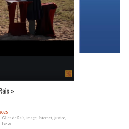
Rais »
2025
,
Gilles de Rais
,
image
,
internet
,
justice
,
,
Texte