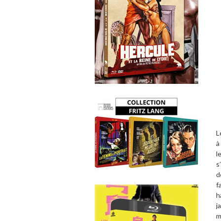
L
à
l
s
d
f
h
j
m