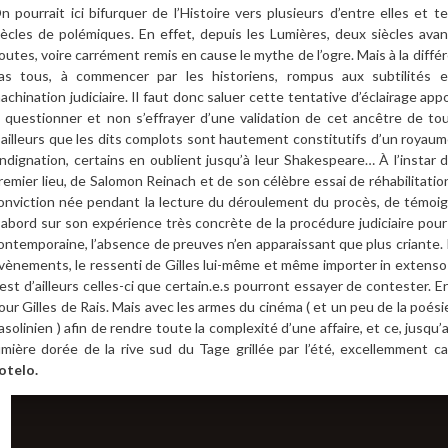
n pourrait ici bifurquer de l’Histoire vers plusieurs d’entre elles et
iècles de polémiques. En effet, depuis les Lumières, deux siècles avan
outes, voire carrément remis en cause le mythe de l’ogre. Mais à la diff
as tous, à commencer par les historiens, rompus aux subtilités 
achination judiciaire. Il faut donc saluer cette tentative d’éclairage appor
a questionner et non s’effrayer d’une validation de cet ancêtre de t
’ailleurs que les dits complots sont hautement constitutifs d’un royau
’indignation, certains en oublient jusqu’à leur Shakespeare… À l’instar 
remier lieu, de Salomon Reinach et de son célèbre essai de réhabilitati
onviction née pendant la lecture du déroulement du procès, de témoign
’abord sur son expérience très concrète de la procédure judiciaire pour 
ontemporaine, l’absence de preuves n’en apparaissant que plus criante. I
vènements, le ressenti de Gilles lui-même et même importer in extenso
’est d’ailleurs celles-ci que certain.e.s pourront essayer de contester. E
our Gilles de Rais. Mais avec les armes du cinéma ( et un peu de la poésie
asolinien ) afin de rendre toute la complexité d’une affaire, et ce, jusqu
umière dorée de la rive sud du Tage grillée par l’été, excellemment 
otelo.