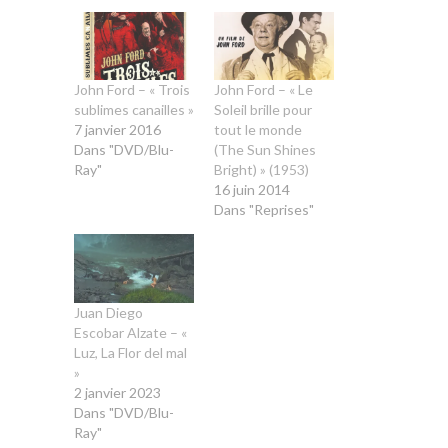
John Ford – « Trois
John Ford – « Le
sublimes canailles »
Soleil brille pour
7 janvier 2016
tout le monde
Dans "DVD/Blu-
(The Sun Shines
Ray"
Bright) » (1953)
16 juin 2014
Dans "Reprises"
Juan Diego
Escobar Alzate – «
Luz, La Flor del mal
»
2 janvier 2023
Dans "DVD/Blu-
Ray"