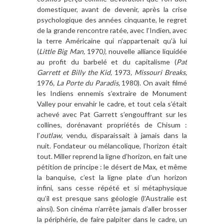
domestiquer, avant de devenir, après la crise
psychologique des années cinquante, le regret
de la grande rencontre ratée, avec l’Indien, avec
la terre Américaine qui n’appartenait qu’à lui
(
Little Big Man,
1970
),
nouvelle alliance liquidée
au profit du barbelé et du capitalisme (
Pat
Garrett et Billy the Kid,
1973
,
Missouri Breaks,
1976
,
La Porte du Paradis,
1980). On avait filmé
les Indiens ennemis s’extraire de Monument
Valley pour envahir le cadre, et tout cela s’était
achevé avec Pat Garrett s’engouffrant sur les
collines, dorénavant propriétés de Chisum :
l’
outlaw
, vendu, disparaissait à jamais dans la
nuit. Fondateur ou mélancolique, l’horizon était
tout. Miller reprend la ligne d’horizon, en fait une
pétition de principe : le désert de Max, et même
la banquise, c’est la ligne plate d’un horizon
infini, sans cesse répété et si métaphysique
qu’il est presque sans géologie (l’Australie est
ainsi). Son cinéma n’arrête jamais d’aller brosser
la périphérie, de faire palpiter dans le cadre, un