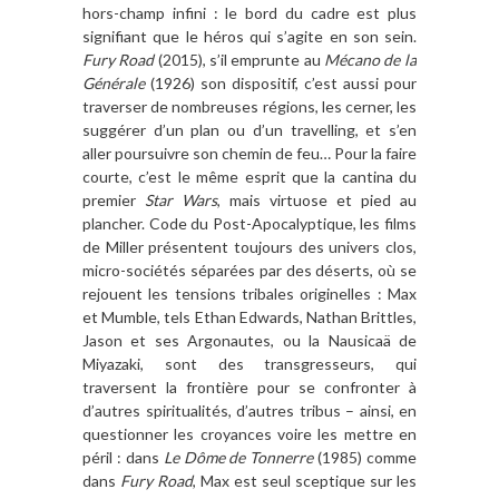
hors-champ infini : le bord du cadre est plus
signifiant que le héros qui s’agite en son sein.
Fury Road
(2015), s’il emprunte au
Mécano de la
Générale
(1926) son dispositif, c’est aussi pour
traverser de nombreuses régions, les cerner, les
suggérer d’un plan ou d’un travelling, et s’en
aller poursuivre son chemin de feu… Pour la faire
courte, c’est le même esprit que la cantina du
premier
Star Wars
, mais virtuose et pied au
plancher. Code du Post-Apocalyptique, les films
de Miller présentent toujours des univers clos,
micro-sociétés séparées par des déserts, où se
rejouent les tensions tribales originelles : Max
et Mumble, tels Ethan Edwards, Nathan Brittles,
Jason et ses Argonautes, ou la Nausicaä de
Miyazaki, sont des transgresseurs, qui
traversent la frontière pour se confronter à
d’autres spiritualités, d’autres tribus – ainsi, en
questionner les croyances voire les mettre en
péril : dans
Le Dôme de Tonnerre
(1985) comme
dans
Fury Road
, Max est seul sceptique sur les