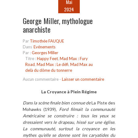
Mai
2024
George Miller, mythologue
anarchiste
Par
Timothée FAUQUE
Dans
Evénements
Par :
Georges Miller
Titre :
Happy Feet
,
Mad Max : Fury
Road
,
Mad Max : Le défi
,
Mad Max au
delà du dôme du tonnerre
Aucun commentaire
-
Laisser un commentaire
La Croyance à Plein Régime
Dans la scène finale bien connue de
La Piste des
Mohawks (1939)
, Ford filmait la communauté
Américaine se construire : tous les yeux se
dressaient vers le drapeau, hissé sur une
é
glise.
La communauté,
surtout
la croyance
en les
mythes qu’elle se donne
son
t l
es
caryatide
s
du