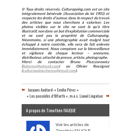
© Tous droits réservés. Culturopoing.com est un site
intégralement bénévole (Association de loi 1901) et
respecte les droits d’auteur, dans le respect du travail
des artistes que nous cherchons à valoriser. Les
photos visibles sur le site ne sont là qu’à titre
illustratif, non dans un but d’exploitation commerciale
et ne sont pas la propriété de Culturopoing.
Néanmoins, si une photographie avait malgré tout
échappé à notre contrôle, elle sera de fait enlevée
immédiatement. Nous comptons sur la bienveillance
et vigilance de chaque lecteur – anonyme,
distributeur, attaché de presse, artiste, photographe.
Merci de contacter Bruno Piszczorowicz
(
lebornu@hotmail.com
) ou Olivier Rossignot
(
culturopoingcinema@gmail.com
).
Jacques Audiard-« Emilia Pérez »
« Les possédés d’Illfurth », m.e.s. Lionel Lingelser
A propos de Timothée FAUQUE
Voir les articles de
Timothée FAUQUE
→