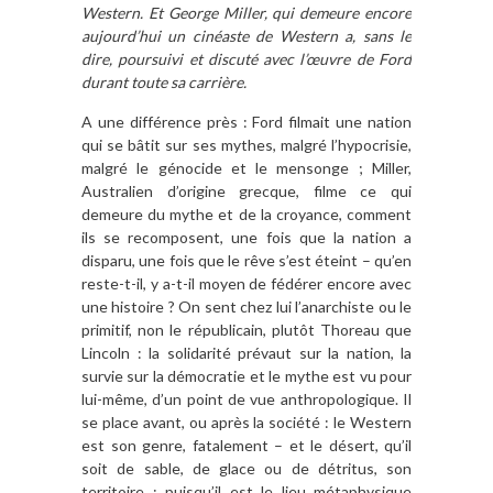
Western. Et George Miller, qui demeure
encore
aujourd’hui
un cinéaste de Western a, sans le
dire,
poursuivi et discuté avec
l’œuvre de Ford
durant toute sa carrière.
A une différence près : Ford filmait une nation
qui se bâtit sur ses mythes, malgré l’hypocrisie,
malgré le génocide et le mensonge ; Miller,
Australien d’origine grecque, filme ce qui
demeure du mythe et de la croyance, comment
ils se recomposent, une fois que la nation a
disparu, une fois que le rêve s’est éteint – qu’en
reste-t-il, y a-t-il moyen de fédérer encore avec
une histoire ? On sent chez lui l’anarchiste ou le
primitif, non le républicain, plutôt Thoreau que
Lincoln : la solidarité prévaut sur la nation, la
survie sur la démocratie et le mythe est vu pour
lui-même, d’un point de vue anthropologique. Il
se place avant, ou après la société : le Western
est son genre, fatalement – et le désert, qu’il
soit de sable, de glace ou de détritus, son
territoire : puisqu’il est le lieu métaphysique