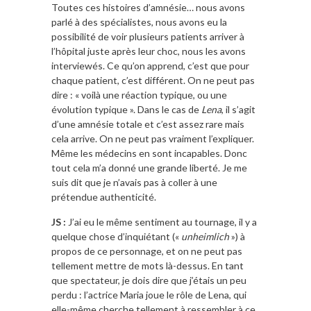
Toutes ces histoires d’amnésie… nous avons
parlé à des spécialistes, nous avons eu la
possibilité de voir plusieurs patients arriver à
l’hôpital juste après leur choc, nous les avons
interviewés. Ce qu’on apprend, c’est que pour
chaque patient, c’est différent. On ne peut pas
dire : « voilà une réaction typique, ou une
évolution typique ». Dans le cas de
Lena
, il s’agit
d’une amnésie totale et c’est assez rare mais
cela arrive. On ne peut pas vraiment l’expliquer.
Même les médecins en sont incapables. Donc
tout cela m’a donné une grande liberté. Je me
suis dit que je n’avais pas à coller à une
prétendue authenticité.
JS :
J’ai eu le même sentiment au tournage, il y a
quelque chose d’inquiétant («
unheimlich
») à
propos de ce personnage, et on ne peut pas
tellement mettre de mots là-dessus. En tant
que spectateur, je dois dire que j’étais un peu
perdu : l’actrice Maria joue le rôle de Lena, qui
elle-même cherche tellement à ressembler à ce