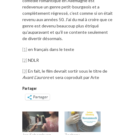
comédie romantique en Allemagne est
redevenue un genre petit-bourgeois et a
complètement régressé, c’est comme si on était
revenu aux années 50. J’ai du mal à croire que ce
genre est devenu beaucoup plus étriqué
qu’auparavant et qu’il se contente seulement
de divertir désormais.
[1]
en français dans le texte
[2]
NDLR
[3]
En fait, le film devrait sortir sous le titre de
Avant L’aurore
et sera coproduit par Arte
Partager
Partager
Jan Schomburg –
Zachary