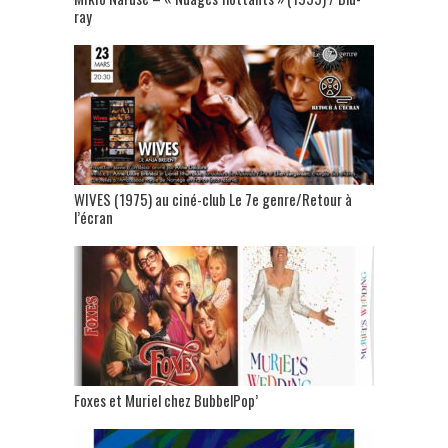
ray
WIVES (1975) au ciné-club Le 7e genre/Retour à
l’écran
Foxes et Muriel chez BubbelPop’