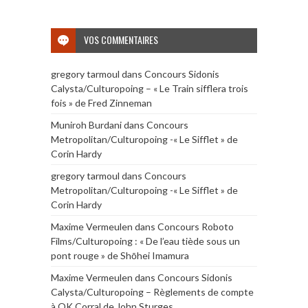
VOS COMMENTAIRES
gregory tarmoul
dans
Concours Sidonis
Calysta/Culturopoing – « Le Train sifflera trois
fois » de Fred Zinneman
Muniroh Burdani
dans
Concours
Metropolitan/Culturopoing -« Le Sifflet » de
Corin Hardy
gregory tarmoul
dans
Concours
Metropolitan/Culturopoing -« Le Sifflet » de
Corin Hardy
Maxime Vermeulen
dans
Concours Roboto
Films/Culturopoing : « De l’eau tiède sous un
pont rouge » de Shōhei Imamura
Maxime Vermeulen
dans
Concours Sidonis
Calysta/Culturopoing – Règlements de compte
à OK Corral de John Sturges