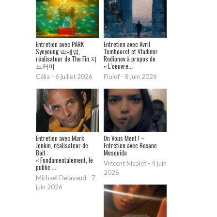
Entretien avec PARK
Entretien avec Avril
Syeyoung 박세영,
Tembouret et Vladimir
réalisateur de The Fin 지
Rodionov à propos de
느러미
« L’oeuvre...
Célia
-
6 juillet 2026
Fiolof
-
8 juin 2026
Entretien avec Mark
On Vous Ment ! –
Jenkin, réalisateur de
Entretien avec Roxane
Bait :
Mesquida
« Fondamentalement, le
Vincent Nicolet
-
4 juin
public ...
2026
Michaël Delavaud
-
7
juin 2026