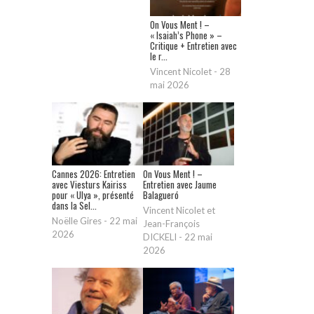
On Vous Ment ! –
« Isaiah’s Phone » –
Critique + Entretien avec
le r...
Vincent Nicolet
-
28
mai 2026
Cannes 2026: Entretien
On Vous Ment ! –
avec Viesturs Kairiss
Entretien avec Jaume
pour « Ulya », présenté
Balagueró
dans la Sel...
Vincent Nicolet et
Noëlle Gires
-
22 mai
Jean-François
2026
DICKELI
-
22 mai
2026