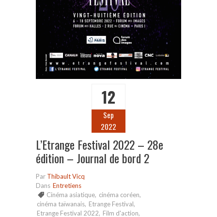
12
Sep
2022
L’Etrange Festival 2022 – 28e
édition – Journal de bord 2
Par
Thibault Vicq
Dans
Entretiens
Cinéma asiatique
,
cinéma coréen
,
cinéma taïwanais
,
Etrange Festival
,
Etrange Festival 2022
,
Film d'action
,