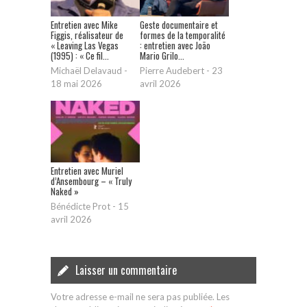
Entretien avec Mike
Geste documentaire et
Figgis, réalisateur de
formes de la temporalité
« Leaving Las Vegas
: entretien avec João
(1995) : « Ce fil...
Mario Grilo...
Michaël Delavaud
-
Pierre Audebert
-
23
18 mai 2026
avril 2026
Entretien avec Muriel
d’Ansembourg – « Truly
Naked »
Bénédicte Prot
-
15
avril 2026
Laisser un commentaire
Votre adresse e-mail ne sera pas publiée.
Les