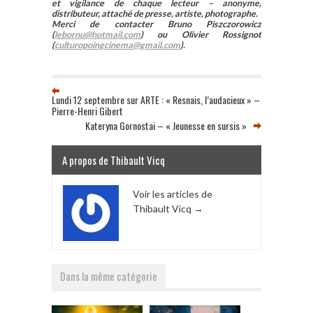
et vigilance de chaque lecteur – anonyme,
distributeur, attaché de presse, artiste, photographe.
Merci de contacter Bruno Piszczorowicz
(
lebornu@hotmail.com
) ou Olivier Rossignot
(
culturopoingcinema@gmail.com
).
Lundi 12 septembre sur ARTE : « Resnais, l’audacieux » –
Pierre-Henri Gibert
Kateryna Gornostai – « Jeunesse en sursis »
A propos de Thibault Vicq
Voir les articles de
Thibault Vicq
→
Dans la même catégorie