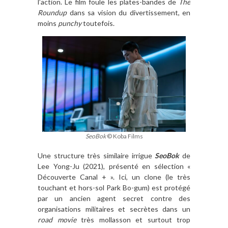
l’action. Le film foule les plates-bandes de
The
Roundup
dans sa vision du divertissement, en
moins
punchy
toutefois.
SeoBok
© Koba Films
Une structure très similaire irrigue
SeoBok
de
Lee Yong-Ju (2021), présenté en sélection «
Découverte Canal + ». Ici, un clone (le très
touchant et hors-sol Park Bo-gum) est protégé
par un ancien agent secret contre des
organisations militaires et secrètes dans un
road movie
très mollasson et surtout trop