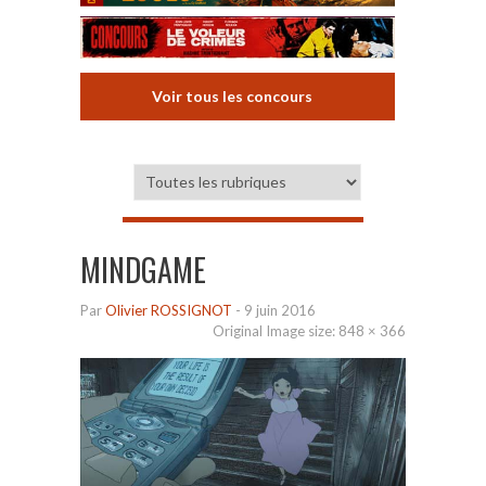
Voir tous les concours
MINDGAME
Par
Olivier ROSSIGNOT
-
9 juin 2016
Original Image size:
848 × 366