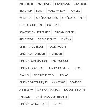
FÉMINISME
FILM NOIR
INDIE ROCK
JEUNESSE
INDIE POP
ROCK
MAKE MY DAY
FAMILLE
WESTERN
CINÉMA ANGLAIS
CINÉMA DE GENRE
LE CHAT QUI FUME
ÉROTISME
ADAPTATION LITTÉRAIRE
CINÉMA CORÉEN
INDICATOR
ADOLESCENCE
CINÉMA
CINÉMA POLITIQUE
POWERHOUSE
CINÉMA D'HORREUR
HORREUR
CINÉMA D'ANIMATION
FANTASTIQUE
CINÉMA ESPAGNOL
FILM D'HORREUR
LYON
GIALLO
SCIENCE-FICTION
POLAR
CINÉMA BRITANNIQUE
ANNÉES 80
COMÉDIE
ANNÉES 70
CINÉMA JAPONAIS
DOCUMENTAIRE
THRILLER
CINÉMA DOCUMENTAIRE
CINÉMA FANTASTIQUE
FESTIVAL