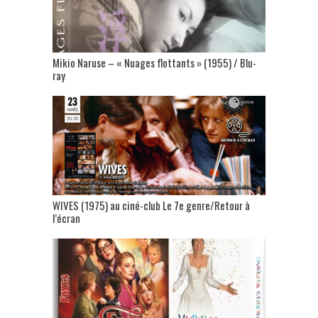
Mikio Naruse – « Nuages flottants » (1955) / Blu-
ray
WIVES (1975) au ciné-club Le 7e genre/Retour à
l’écran