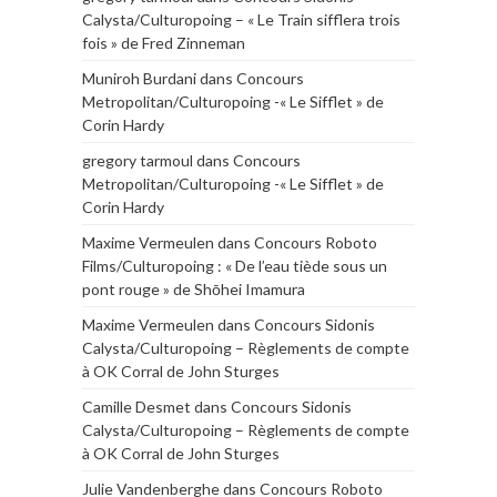
Calysta/Culturopoing – « Le Train sifflera trois
fois » de Fred Zinneman
Muniroh Burdani
dans
Concours
Metropolitan/Culturopoing -« Le Sifflet » de
Corin Hardy
gregory tarmoul
dans
Concours
Metropolitan/Culturopoing -« Le Sifflet » de
Corin Hardy
Maxime Vermeulen
dans
Concours Roboto
Films/Culturopoing : « De l’eau tiède sous un
pont rouge » de Shōhei Imamura
Maxime Vermeulen
dans
Concours Sidonis
Calysta/Culturopoing – Règlements de compte
à OK Corral de John Sturges
Camille Desmet
dans
Concours Sidonis
Calysta/Culturopoing – Règlements de compte
à OK Corral de John Sturges
Julie Vandenberghe
dans
Concours Roboto