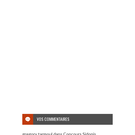
VOS COMMENTAIRES
gregory tarmoul
dans
Concours Sidonis