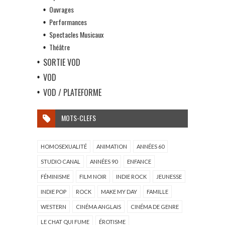
Ouvrages
Performances
Spectacles Musicaux
Théâtre
SORTIE VOD
VOD
VOD / PLATEFORME
MOTS-CLEFS
HOMOSEXUALITÉ
ANIMATION
ANNÉES 60
STUDIO CANAL
ANNÉES 90
ENFANCE
FÉMINISME
FILM NOIR
INDIE ROCK
JEUNESSE
INDIE POP
ROCK
MAKE MY DAY
FAMILLE
WESTERN
CINÉMA ANGLAIS
CINÉMA DE GENRE
LE CHAT QUI FUME
ÉROTISME