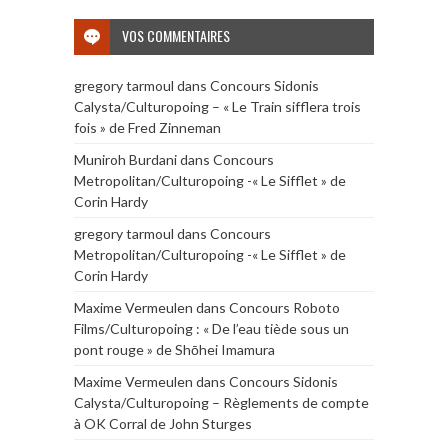
VOS COMMENTAIRES
gregory tarmoul
dans
Concours Sidonis
Calysta/Culturopoing – « Le Train sifflera trois
fois » de Fred Zinneman
Muniroh Burdani
dans
Concours
Metropolitan/Culturopoing -« Le Sifflet » de
Corin Hardy
gregory tarmoul
dans
Concours
Metropolitan/Culturopoing -« Le Sifflet » de
Corin Hardy
Maxime Vermeulen
dans
Concours Roboto
Films/Culturopoing : « De l’eau tiède sous un
pont rouge » de Shōhei Imamura
Maxime Vermeulen
dans
Concours Sidonis
Calysta/Culturopoing – Règlements de compte
à OK Corral de John Sturges