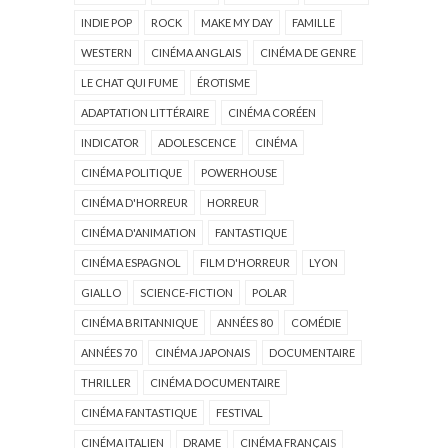
INDIE POP
ROCK
MAKE MY DAY
FAMILLE
WESTERN
CINÉMA ANGLAIS
CINÉMA DE GENRE
LE CHAT QUI FUME
ÉROTISME
ADAPTATION LITTÉRAIRE
CINÉMA CORÉEN
INDICATOR
ADOLESCENCE
CINÉMA
CINÉMA POLITIQUE
POWERHOUSE
CINÉMA D'HORREUR
HORREUR
CINÉMA D'ANIMATION
FANTASTIQUE
CINÉMA ESPAGNOL
FILM D'HORREUR
LYON
GIALLO
SCIENCE-FICTION
POLAR
CINÉMA BRITANNIQUE
ANNÉES 80
COMÉDIE
ANNÉES 70
CINÉMA JAPONAIS
DOCUMENTAIRE
THRILLER
CINÉMA DOCUMENTAIRE
CINÉMA FANTASTIQUE
FESTIVAL
CINÉMA ITALIEN
DRAME
CINÉMA FRANÇAIS