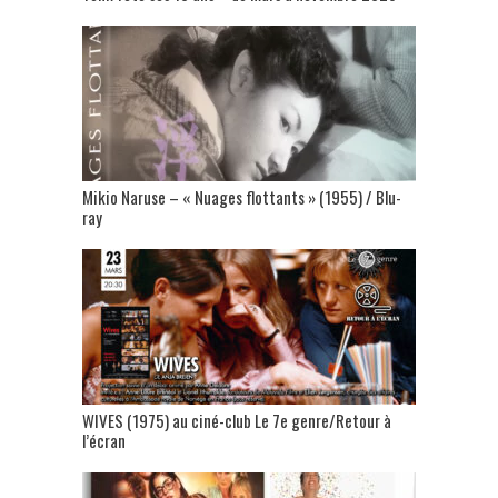
Mikio Naruse – « Nuages flottants » (1955) / Blu-
ray
WIVES (1975) au ciné-club Le 7e genre/Retour à
l’écran