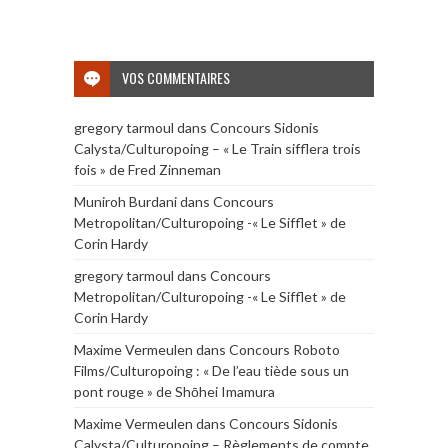
VOS COMMENTAIRES
gregory tarmoul
dans
Concours Sidonis
Calysta/Culturopoing – « Le Train sifflera trois
fois » de Fred Zinneman
Muniroh Burdani
dans
Concours
Metropolitan/Culturopoing -« Le Sifflet » de
Corin Hardy
gregory tarmoul
dans
Concours
Metropolitan/Culturopoing -« Le Sifflet » de
Corin Hardy
Maxime Vermeulen
dans
Concours Roboto
Films/Culturopoing : « De l’eau tiède sous un
pont rouge » de Shōhei Imamura
Maxime Vermeulen
dans
Concours Sidonis
Calysta/Culturopoing – Règlements de compte