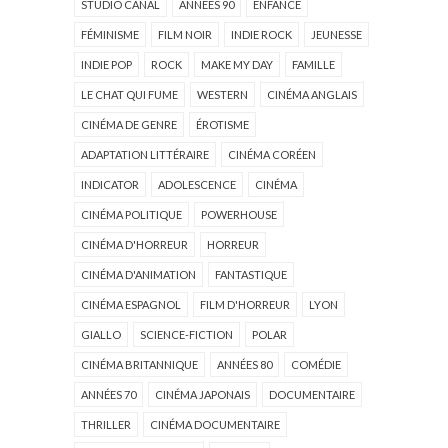
STUDIO CANAL
ANNÉES 90
ENFANCE
FÉMINISME
FILM NOIR
INDIE ROCK
JEUNESSE
INDIE POP
ROCK
MAKE MY DAY
FAMILLE
LE CHAT QUI FUME
WESTERN
CINÉMA ANGLAIS
CINÉMA DE GENRE
ÉROTISME
ADAPTATION LITTÉRAIRE
CINÉMA CORÉEN
INDICATOR
ADOLESCENCE
CINÉMA
CINÉMA POLITIQUE
POWERHOUSE
CINÉMA D'HORREUR
HORREUR
CINÉMA D'ANIMATION
FANTASTIQUE
CINÉMA ESPAGNOL
FILM D'HORREUR
LYON
GIALLO
SCIENCE-FICTION
POLAR
CINÉMA BRITANNIQUE
ANNÉES 80
COMÉDIE
ANNÉES 70
CINÉMA JAPONAIS
DOCUMENTAIRE
THRILLER
CINÉMA DOCUMENTAIRE