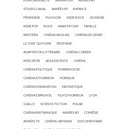
HOMOSEXUALITÉ
ANIMATION
ANNÉES 60
STUDIO CANAL
ANNÉES 90
ENFANCE
FÉMINISME
FILM NOIR
INDIE ROCK
JEUNESSE
INDIE POP
ROCK
MAKE MY DAY
FAMILLE
WESTERN
CINÉMA ANGLAIS
CINÉMA DE GENRE
LE CHAT QUI FUME
ÉROTISME
ADAPTATION LITTÉRAIRE
CINÉMA CORÉEN
INDICATOR
ADOLESCENCE
CINÉMA
CINÉMA POLITIQUE
POWERHOUSE
CINÉMA D'HORREUR
HORREUR
CINÉMA D'ANIMATION
FANTASTIQUE
CINÉMA ESPAGNOL
FILM D'HORREUR
LYON
GIALLO
SCIENCE-FICTION
POLAR
CINÉMA BRITANNIQUE
ANNÉES 80
COMÉDIE
ANNÉES 70
CINÉMA JAPONAIS
DOCUMENTAIRE