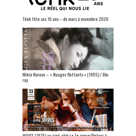
Tënk fête ses 10 ans – de mars à novembre 2026
Mikio Naruse – « Nuages flottants » (1955) / Blu-
ray
WIVES (1975) au ciné-club Le 7e genre/Retour à