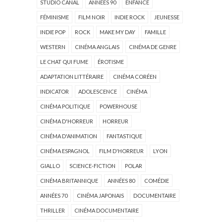
STUDIO CANAL
ANNÉES 90
ENFANCE
FÉMINISME
FILM NOIR
INDIE ROCK
JEUNESSE
INDIE POP
ROCK
MAKE MY DAY
FAMILLE
WESTERN
CINÉMA ANGLAIS
CINÉMA DE GENRE
LE CHAT QUI FUME
ÉROTISME
ADAPTATION LITTÉRAIRE
CINÉMA CORÉEN
INDICATOR
ADOLESCENCE
CINÉMA
CINÉMA POLITIQUE
POWERHOUSE
CINÉMA D'HORREUR
HORREUR
CINÉMA D'ANIMATION
FANTASTIQUE
CINÉMA ESPAGNOL
FILM D'HORREUR
LYON
GIALLO
SCIENCE-FICTION
POLAR
CINÉMA BRITANNIQUE
ANNÉES 80
COMÉDIE
ANNÉES 70
CINÉMA JAPONAIS
DOCUMENTAIRE
THRILLER
CINÉMA DOCUMENTAIRE