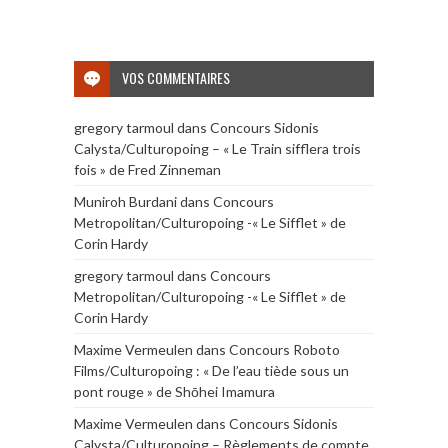
VOS COMMENTAIRES
gregory tarmoul
dans
Concours Sidonis
Calysta/Culturopoing – « Le Train sifflera trois
fois » de Fred Zinneman
Muniroh Burdani
dans
Concours
Metropolitan/Culturopoing -« Le Sifflet » de
Corin Hardy
gregory tarmoul
dans
Concours
Metropolitan/Culturopoing -« Le Sifflet » de
Corin Hardy
Maxime Vermeulen
dans
Concours Roboto
Films/Culturopoing : « De l’eau tiède sous un
pont rouge » de Shōhei Imamura
Maxime Vermeulen
dans
Concours Sidonis
Calysta/Culturopoing – Règlements de compte