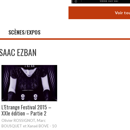
Voir to
SCÈNES/EXPOS
ISAAC EZBAN
L’Etrange Festival 2015 –
XXIe édition – Partie 2
Olivier ROSSIGNOT, Marc
BOUSQUET et Xanaé BOVE
-
10