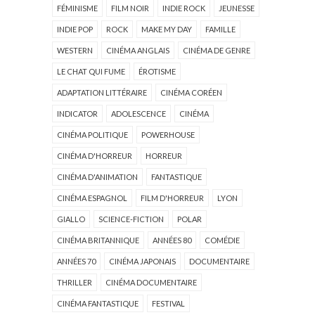
FÉMINISME
FILM NOIR
INDIE ROCK
JEUNESSE
INDIE POP
ROCK
MAKE MY DAY
FAMILLE
WESTERN
CINÉMA ANGLAIS
CINÉMA DE GENRE
LE CHAT QUI FUME
ÉROTISME
ADAPTATION LITTÉRAIRE
CINÉMA CORÉEN
INDICATOR
ADOLESCENCE
CINÉMA
CINÉMA POLITIQUE
POWERHOUSE
CINÉMA D'HORREUR
HORREUR
CINÉMA D'ANIMATION
FANTASTIQUE
CINÉMA ESPAGNOL
FILM D'HORREUR
LYON
GIALLO
SCIENCE-FICTION
POLAR
CINÉMA BRITANNIQUE
ANNÉES 80
COMÉDIE
ANNÉES 70
CINÉMA JAPONAIS
DOCUMENTAIRE
THRILLER
CINÉMA DOCUMENTAIRE
CINÉMA FANTASTIQUE
FESTIVAL