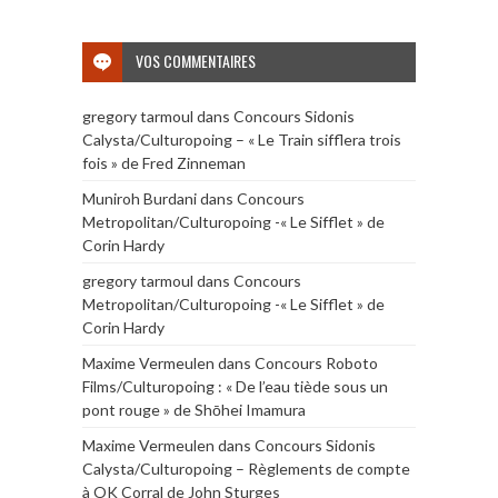
VOS COMMENTAIRES
gregory tarmoul
dans
Concours Sidonis
Calysta/Culturopoing – « Le Train sifflera trois
fois » de Fred Zinneman
Muniroh Burdani
dans
Concours
Metropolitan/Culturopoing -« Le Sifflet » de
Corin Hardy
gregory tarmoul
dans
Concours
Metropolitan/Culturopoing -« Le Sifflet » de
Corin Hardy
Maxime Vermeulen
dans
Concours Roboto
Films/Culturopoing : « De l’eau tiède sous un
pont rouge » de Shōhei Imamura
Maxime Vermeulen
dans
Concours Sidonis
Calysta/Culturopoing – Règlements de compte
à OK Corral de John Sturges