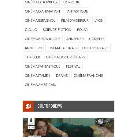
CINÉMA D'HORREUR
HORREUR
CINÉMA D'ANIMATION
FANTASTIQUE
CINÉMA ESPAGNOL
FILM D'HORREUR
LYON
GIALLO
SCIENCE-FICTION
POLAR
CINÉMA BRITANNIQUE
ANNÉES 80
COMÉDIE
ANNÉES 70
CINÉMA JAPONAIS
DOCUMENTAIRE
THRILLER
CINÉMA DOCUMENTAIRE
CINÉMA FANTASTIQUE
FESTIVAL
CINÉMA ITALIEN
DRAME
CINÉMA FRANÇAIS
CINÉMA AMERICAIN
CULTURONEWS