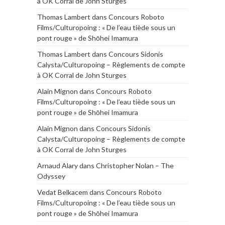
à OK Corral de John Sturges
Thomas Lambert
dans
Concours Roboto
Films/Culturopoing : « De l’eau tiède sous un
pont rouge » de Shōhei Imamura
Thomas Lambert
dans
Concours Sidonis
Calysta/Culturopoing – Règlements de compte
à OK Corral de John Sturges
Alain Mignon
dans
Concours Roboto
Films/Culturopoing : « De l’eau tiède sous un
pont rouge » de Shōhei Imamura
Alain Mignon
dans
Concours Sidonis
Calysta/Culturopoing – Règlements de compte
à OK Corral de John Sturges
Arnaud Alary
dans
Christopher Nolan – The
Odyssey
Vedat Belkacem
dans
Concours Roboto
Films/Culturopoing : « De l’eau tiède sous un
pont rouge » de Shōhei Imamura