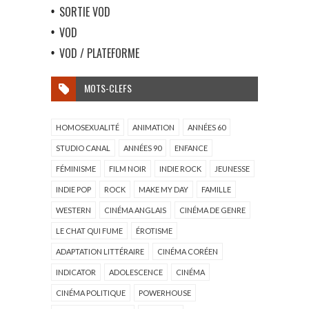
SORTIE VOD
VOD
VOD / PLATEFORME
MOTS-CLEFS
HOMOSEXUALITÉ
ANIMATION
ANNÉES 60
STUDIO CANAL
ANNÉES 90
ENFANCE
FÉMINISME
FILM NOIR
INDIE ROCK
JEUNESSE
INDIE POP
ROCK
MAKE MY DAY
FAMILLE
WESTERN
CINÉMA ANGLAIS
CINÉMA DE GENRE
LE CHAT QUI FUME
ÉROTISME
ADAPTATION LITTÉRAIRE
CINÉMA CORÉEN
INDICATOR
ADOLESCENCE
CINÉMA
CINÉMA POLITIQUE
POWERHOUSE