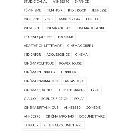
STUDIO CANAL
ANNÉES 90
ENFANCE
FÉMINISME
FILM NOIR
INDIE ROCK
JEUNESSE
INDIE POP
ROCK
MAKE MY DAY
FAMILLE
WESTERN
CINÉMA ANGLAIS
CINÉMA DE GENRE
LE CHAT QUI FUME
ÉROTISME
ADAPTATION LITTÉRAIRE
CINÉMA CORÉEN
INDICATOR
ADOLESCENCE
CINÉMA
CINÉMA POLITIQUE
POWERHOUSE
CINÉMA D'HORREUR
HORREUR
CINÉMA D'ANIMATION
FANTASTIQUE
CINÉMA ESPAGNOL
FILM D'HORREUR
LYON
GIALLO
SCIENCE-FICTION
POLAR
CINÉMA BRITANNIQUE
ANNÉES 80
COMÉDIE
ANNÉES 70
CINÉMA JAPONAIS
DOCUMENTAIRE
THRILLER
CINÉMA DOCUMENTAIRE