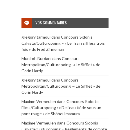
VOS COMMENTAIRES
gregory tarmoul
dans
Concours Sidonis
Calysta/Culturopoing – « Le Train sifflera trois
fois » de Fred Zinneman
Muniroh Burdani
dans
Concours
Metropolitan/Culturopoing -« Le Sifflet » de
Corin Hardy
gregory tarmoul
dans
Concours
Metropolitan/Culturopoing -« Le Sifflet » de
Corin Hardy
Maxime Vermeulen
dans
Concours Roboto
Films/Culturopoing : « De l’eau tiède sous un
pont rouge » de Shōhei Imamura
Maxime Vermeulen
dans
Concours Sidonis
Calysta/Culturopoing – Règlements de compte