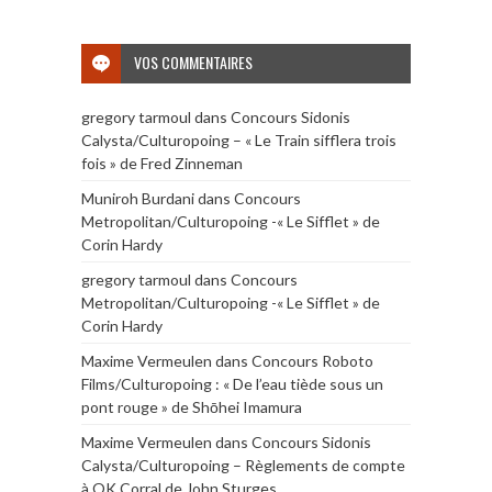
VOS COMMENTAIRES
gregory tarmoul
dans
Concours Sidonis
Calysta/Culturopoing – « Le Train sifflera trois
fois » de Fred Zinneman
Muniroh Burdani
dans
Concours
Metropolitan/Culturopoing -« Le Sifflet » de
Corin Hardy
gregory tarmoul
dans
Concours
Metropolitan/Culturopoing -« Le Sifflet » de
Corin Hardy
Maxime Vermeulen
dans
Concours Roboto
Films/Culturopoing : « De l’eau tiède sous un
pont rouge » de Shōhei Imamura
Maxime Vermeulen
dans
Concours Sidonis
Calysta/Culturopoing – Règlements de compte
à OK Corral de John Sturges