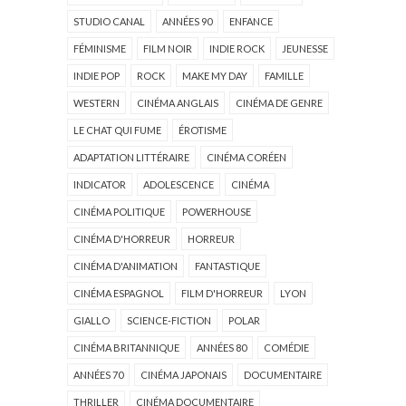
STUDIO CANAL
ANNÉES 90
ENFANCE
FÉMINISME
FILM NOIR
INDIE ROCK
JEUNESSE
INDIE POP
ROCK
MAKE MY DAY
FAMILLE
WESTERN
CINÉMA ANGLAIS
CINÉMA DE GENRE
LE CHAT QUI FUME
ÉROTISME
ADAPTATION LITTÉRAIRE
CINÉMA CORÉEN
INDICATOR
ADOLESCENCE
CINÉMA
CINÉMA POLITIQUE
POWERHOUSE
CINÉMA D'HORREUR
HORREUR
CINÉMA D'ANIMATION
FANTASTIQUE
CINÉMA ESPAGNOL
FILM D'HORREUR
LYON
GIALLO
SCIENCE-FICTION
POLAR
CINÉMA BRITANNIQUE
ANNÉES 80
COMÉDIE
ANNÉES 70
CINÉMA JAPONAIS
DOCUMENTAIRE
THRILLER
CINÉMA DOCUMENTAIRE