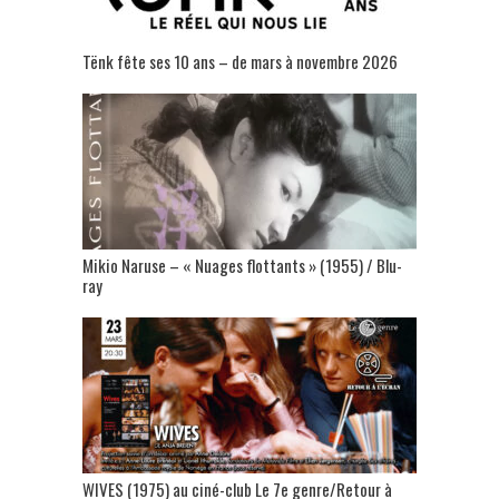
Tënk fête ses 10 ans – de mars à novembre 2026
Mikio Naruse – « Nuages flottants » (1955) / Blu-
ray
WIVES (1975) au ciné-club Le 7e genre/Retour à