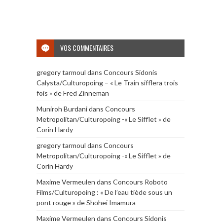
VOS COMMENTAIRES
gregory tarmoul
dans
Concours Sidonis
Calysta/Culturopoing – « Le Train sifflera trois
fois » de Fred Zinneman
Muniroh Burdani
dans
Concours
Metropolitan/Culturopoing -« Le Sifflet » de
Corin Hardy
gregory tarmoul
dans
Concours
Metropolitan/Culturopoing -« Le Sifflet » de
Corin Hardy
Maxime Vermeulen
dans
Concours Roboto
Films/Culturopoing : « De l’eau tiède sous un
pont rouge » de Shōhei Imamura
Maxime Vermeulen
dans
Concours Sidonis