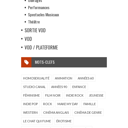
Ouvrages
Performances
Spectacles Musicaux
Théâtre
SORTIE VOD
VOD
VOD / PLATEFORME
MOTS-CLEFS
HOMOSEXUALITÉ
ANIMATION
ANNÉES 60
STUDIO CANAL
ANNÉES 90
ENFANCE
FÉMINISME
FILM NOIR
INDIE ROCK
JEUNESSE
INDIE POP
ROCK
MAKE MY DAY
FAMILLE
WESTERN
CINÉMA ANGLAIS
CINÉMA DE GENRE
LE CHAT QUI FUME
ÉROTISME