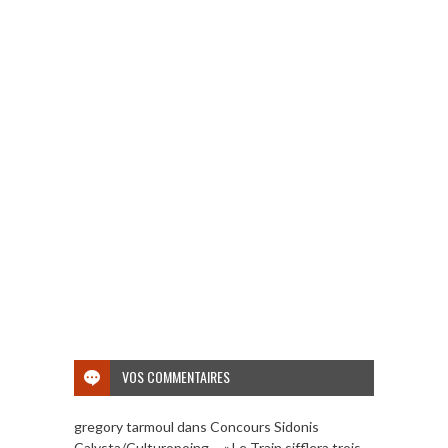
VOS COMMENTAIRES
gregory tarmoul
dans
Concours Sidonis
Calysta/Culturopoing – « Le Train sifflera trois