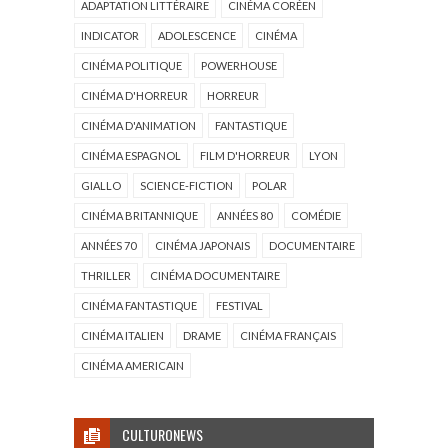
ADAPTATION LITTÉRAIRE
CINÉMA CORÉEN
INDICATOR
ADOLESCENCE
CINÉMA
CINÉMA POLITIQUE
POWERHOUSE
CINÉMA D'HORREUR
HORREUR
CINÉMA D'ANIMATION
FANTASTIQUE
CINÉMA ESPAGNOL
FILM D'HORREUR
LYON
GIALLO
SCIENCE-FICTION
POLAR
CINÉMA BRITANNIQUE
ANNÉES 80
COMÉDIE
ANNÉES 70
CINÉMA JAPONAIS
DOCUMENTAIRE
THRILLER
CINÉMA DOCUMENTAIRE
CINÉMA FANTASTIQUE
FESTIVAL
CINÉMA ITALIEN
DRAME
CINÉMA FRANÇAIS
CINÉMA AMERICAIN
CULTURONEWS