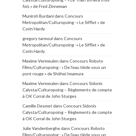
fois » de Fred Zinneman
Muniroh Burdani
dans
Concours
Metropolitan/Culturopoing -« Le Sifflet » de
Corin Hardy
gregory tarmoul
dans
Concours
Metropolitan/Culturopoing -« Le Sifflet » de
Corin Hardy
Maxime Vermeulen
dans
Concours Roboto
Films/Culturopoing : « De l’eau tiède sous un
pont rouge » de Shōhei Imamura
Maxime Vermeulen
dans
Concours Sidonis
Calysta/Culturopoing – Règlements de compte
à OK Corral de John Sturges
Camille Desmet
dans
Concours Sidonis
Calysta/Culturopoing – Règlements de compte
à OK Corral de John Sturges
Julie Vandenberghe
dans
Concours Roboto
Films/Culturopoing : « De l’eau tiède sous un