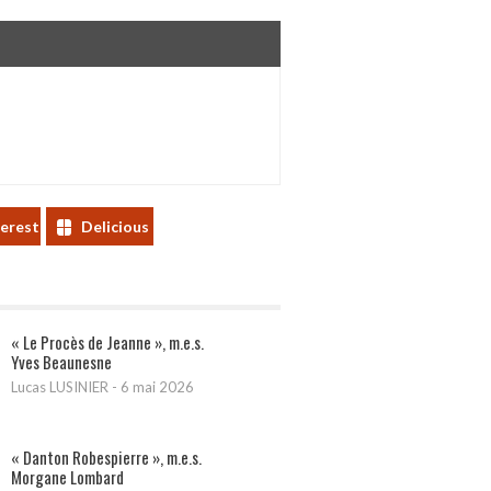
terest
Delicious
« Le Procès de Jeanne », m.e.s.
Yves Beaunesne
Lucas LUSINIER
-
6 mai 2026
« Danton Robespierre », m.e.s.
Morgane Lombard