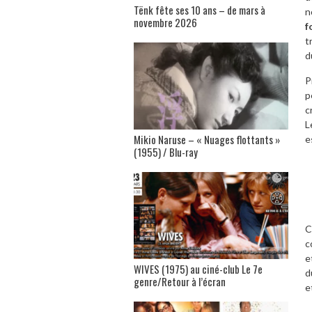
Tënk fête ses 10 ans – de mars à
n
novembre 2026
f
t
d
P
p
c
L
Mikio Naruse – « Nuages flottants »
e
(1955) / Blu-ray
C
c
e
WIVES (1975) au ciné-club Le 7e
d
genre/Retour à l’écran
e