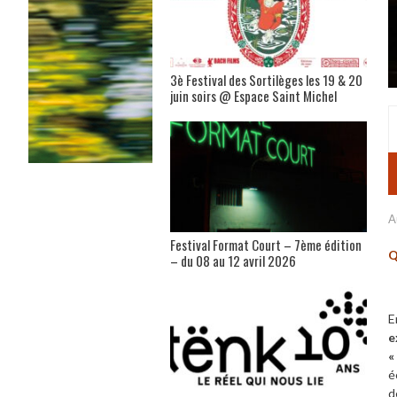
3è Festival des Sortilèges les 19 & 20
juin soirs @ Espace Saint Michel
A
Festival Format Court – 7ème édition
Q
– du 08 au 12 avril 2026
E
e
«
é
d