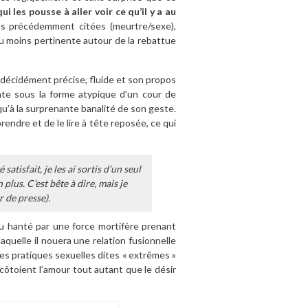
i les pousse à aller voir ce qu’il y a au
s précédemment citées (meurtre/sexe),
 ou moins pertinente autour de la rebattue
 décidément précise, fluide et son propos
ante sous la forme atypique d’un cour de
qu’à la surprenante banalité de son geste.
rendre et de le lire à tête reposée, ce qui
 satisfait, je les ai sortis d’un seul
plus. C’est bête à dire, mais je
r de presse).
u hanté par une force mortifère prenant
quelle il nouera une relation fusionnelle
les pratiques sexuelles dites « extrêmes »
 côtoient l’amour tout autant que le désir