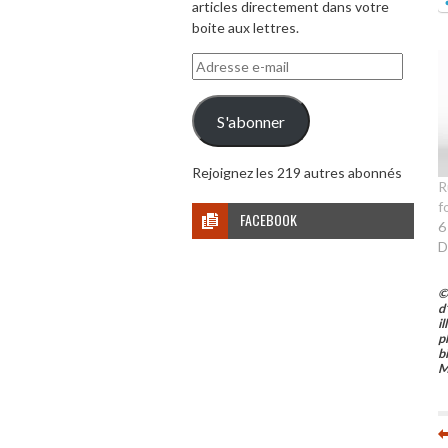
articles directement dans votre
boite aux lettres.
Adresse
e-
mail
S'abonner
Rejoignez les 219 autres abonnés
R
f
FACEBOOK
6
D
©
d
i
p
b
M