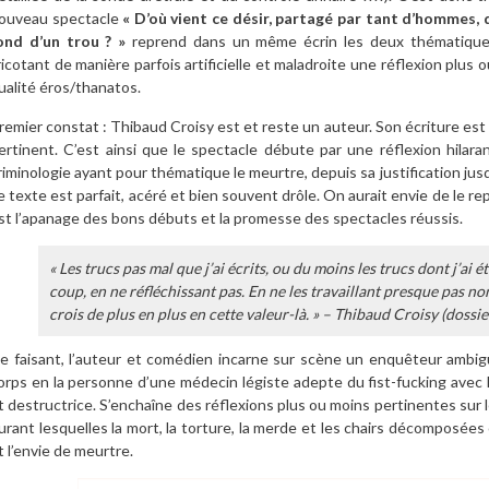
ouveau spectacle
« D’où vient ce désir, partagé par tant d’hommes, qu
ond d’un trou ? »
reprend dans un même écrin les deux thématique
ricotant de manière parfois artificielle et maladroite une réflexion plus
ualité éros/thanatos.
remier constat : Thibaud Croisy est et reste un auteur. Son écriture est
ertinent. C’est ainsi que le spectacle débute par une réflexion hilar
riminologie ayant pour thématique le meurtre, depuis sa justification jus
e texte est parfait, acéré et bien souvent drôle. On aurait envie de le rep
st l’apanage des bons débuts et la promesse des spectacles réussis.
« Les trucs pas mal que j’ai écrits, ou du moins les trucs dont j’ai été
coup, en ne réfléchissant pas. En ne les travaillant presque pas non 
crois de plus en plus en cette valeur-là. » – Thibaud Croisy (dossie
e faisant, l’auteur et comédien incarne sur scène un enquêteur ambig
orps en la personne d’une médecin légiste adepte du fist-fucking avec la
t destructrice. S’enchaîne des réflexions plus ou moins pertinentes sur 
urant lesquelles la mort, la torture, la merde et les chairs décomposées
t l’envie de meurtre.