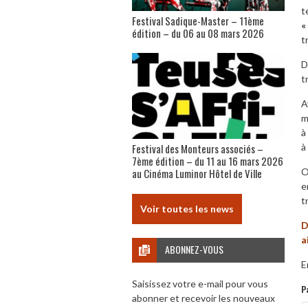
t
Festival Sadique-Master – 11ème
«
édition – du 06 au 08 mars 2026
t
D
t
A
m
à
à
Festival des Monteurs associés –
7ème édition – du 11 au 16 mars 2026
O
au Cinéma Luminor Hôtel de Ville
e
t
Voir toutes les news
D
a
ABONNEZ-VOUS
E
Saisissez votre e-mail pour vous
P
abonner et recevoir les nouveaux