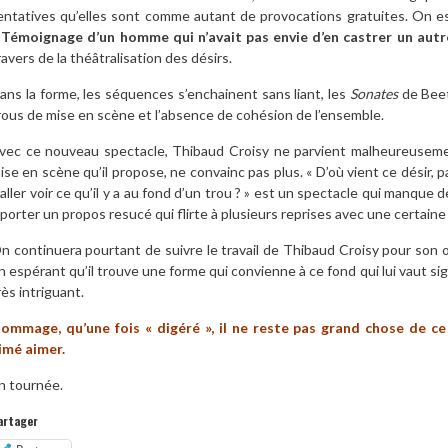
entatives qu’elles sont comme autant de provocations gratuites. On est
 Témoignage d’un homme qui n’avait pas envie d’en castrer un autr
ravers de la théâtralisation des désirs.
ans la forme, les séquences s’enchainent sans liant, les
Sonates
de Beet
rous de mise en scène et l’absence de cohésion de l’ensemble.
vec ce nouveau spectacle, Thibaud Croisy ne parvient malheureuseme
ise en scène qu’il propose, ne convainc pas plus. « D’où vient ce désir,
 aller voir ce qu’il y a au fond d’un trou ? » est un spectacle qui manque 
 porter un propos resucé qui flirte à plusieurs reprises avec une certain
n continuera pourtant de suivre le travail de Thibaud Croisy pour son or
n espérant qu’il trouve une forme qui convienne à ce fond qui lui vaut sig
rès intriguant.
ommage, qu’une fois « digéré », il ne reste pas grand chose de c
imé aimer.
n tournée.
artager