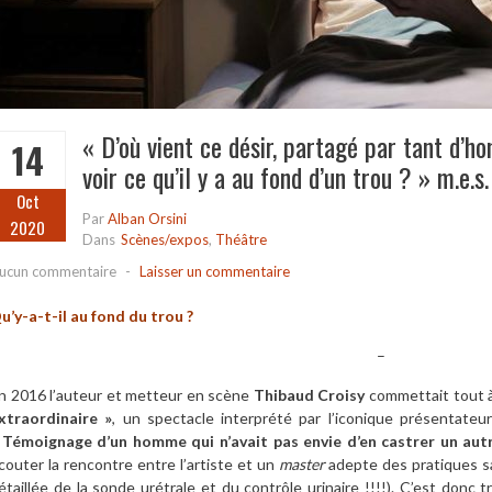
« D’où vient ce désir, partagé par tant d’h
14
voir ce qu’il y a au fond d’un trou ? » m.e.s
Oct
Par
Alban Orsini
2020
Dans
Scènes/expos
,
Théâtre
ucun commentaire
-
Laisser un commentaire
u’y-a-t-il au fond du trou ?
–
n 2016 l’auteur et metteur en scène
Thibaud Croisy
commettait tout à
xtraordinaire »
, un spectacle interprété par l’iconique présentateu
 Témoignage d’un homme qui n’avait pas envie d’en castrer un aut
couter la rencontre entre l’artiste et un
master
adepte des pratiques s
étaillée de la sonde urétrale et du contrôle urinaire !!!!). C’est donc