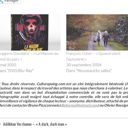
Partager
uggero Deodato – « La Maison au
François Ozon – « Quand vient
ond du parc »
l’automne »
 mai 2025
30 septembre 2024
ans "DVD/Blu-Ray"
Dans "Nouveautés salles"
 Tous droits réservés. Culturopoing.com est un site intégralement bénévole (As
’auteur, dans le respect du travail des artistes que nous cherchons à valoriser. Les 
llustratif, non dans un but d’exploitation commerciale et ne sont pas la p
hotographie avait malgré tout échappé à notre contrôle, elle sera de fait 
ienveillance et vigilance de chaque lecteur – anonyme, distributeur, attaché de pr
erci de contacter Bruno Piszczorowicz (
lebornu@hotmail.com
) ou Olivier Rossign
Adilkhan Yerzhanov – « A dark, dark man »