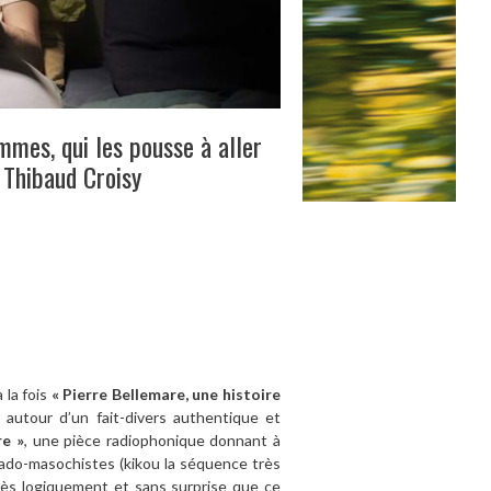
ommes, qui les pousse à aller
. Thibaud Croisy
 la fois
« Pierre Bellemare, une histoire
r autour d’un fait-divers authentique et
re »
, une pièce radiophonique donnant à
ado-masochistes (kikou la séquence très
 très logiquement et sans surprise que ce