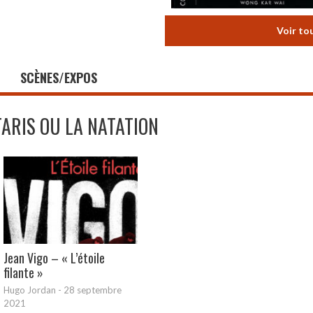
Voir to
SCÈNES/EXPOS
TARIS OU LA NATATION
Jean Vigo – « L’étoile
filante »
Hugo Jordan
-
28 septembre
2021