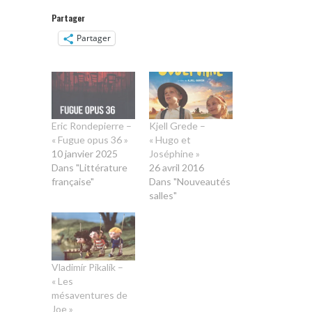
Partager
Partager
Eric Rondepierre –
Kjell Grede –
« Fugue opus 36 »
« Hugo et
10 janvier 2025
Joséphine »
Dans "Littérature
26 avril 2016
française"
Dans "Nouveautés
salles"
Vladimír Pikalík –
« Les
mésaventures de
Joe »