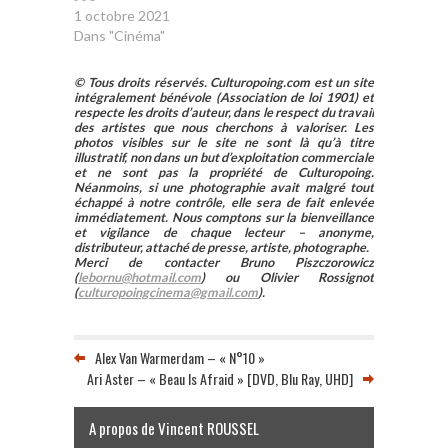
1 octobre 2021
Dans "Cinéma"
© Tous droits réservés. Culturopoing.com est un site
intégralement bénévole (Association de loi 1901) et
respecte les droits d’auteur, dans le respect du travail
des artistes que nous cherchons à valoriser. Les
photos visibles sur le site ne sont là qu’à titre
illustratif, non dans un but d’exploitation commerciale
et ne sont pas la propriété de Culturopoing.
Néanmoins, si une photographie avait malgré tout
échappé à notre contrôle, elle sera de fait enlevée
immédiatement. Nous comptons sur la bienveillance
et vigilance de chaque lecteur – anonyme,
distributeur, attaché de presse, artiste, photographe.
Merci de contacter Bruno Piszczorowicz
(
lebornu@hotmail.com
) ou Olivier Rossignot
(
culturopoingcinema@gmail.com
).
Alex Van Warmerdam – « N°10 »
Ari Aster – « Beau Is Afraid » [DVD, Blu Ray, UHD]
A propos de Vincent ROUSSEL