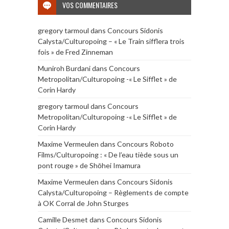
VOS COMMENTAIRES
gregory tarmoul
dans
Concours Sidonis
Calysta/Culturopoing – « Le Train sifflera trois
fois » de Fred Zinneman
Muniroh Burdani
dans
Concours
Metropolitan/Culturopoing -« Le Sifflet » de
Corin Hardy
gregory tarmoul
dans
Concours
Metropolitan/Culturopoing -« Le Sifflet » de
Corin Hardy
Maxime Vermeulen
dans
Concours Roboto
Films/Culturopoing : « De l’eau tiède sous un
pont rouge » de Shōhei Imamura
Maxime Vermeulen
dans
Concours Sidonis
Calysta/Culturopoing – Règlements de compte
à OK Corral de John Sturges
Camille Desmet
dans
Concours Sidonis