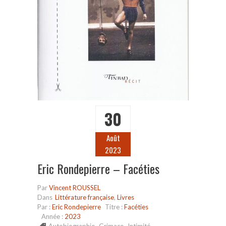
30
Août
2023
Eric Rondepierre – Facéties
Par
Vincent ROUSSEL
Dans
Littérature française
,
Livres
Par :
Eric Rondepierre
Titre :
Facéties
Année :
2023
Autobiographie
,
Grimace
,
Intimité