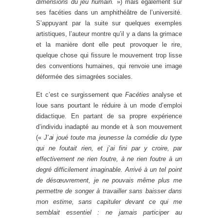
dimensions du jeu humain.
») mais également sur
ses facéties dans un amphithéâtre de l’université.
S’appuyant par la suite sur quelques exemples
artistiques, l’auteur montre qu’il y a dans la grimace
et la manière dont elle peut provoquer le rire,
quelque chose qui fissure le mouvement trop lisse
des conventions humaines, qui renvoie une image
déformée des simagrées sociales.
Et c’est ce surgissement que
Facéties
analyse et
loue sans pourtant le réduire à un mode d’emploi
didactique. En partant de sa propre expérience
d’individu inadapté au monde et à son mouvement
a
(«
J’
i joué toute ma jeunesse la comédie du type
qui ne foutait rien, et j’ai fini par y croire, par
effectivement ne rien foutre, à ne rien foutre à un
degré difficilement imaginable. Arrivé à un tel point
de désœuvrement, je ne pouvais même plus me
permettre de songer à travailler sans baisser dans
mon estime, sans capituler devant ce qui me
semblait essentiel : ne jamais participer au