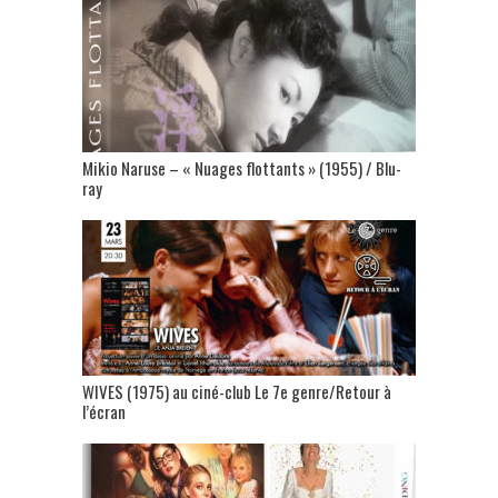
Mikio Naruse – « Nuages flottants » (1955) / Blu-
ray
WIVES (1975) au ciné-club Le 7e genre/Retour à
l’écran