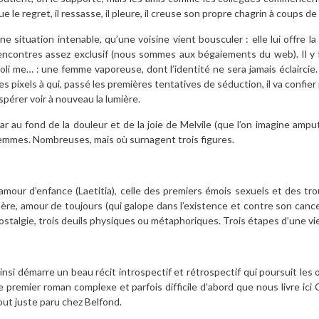
ue le regret, il ressasse, il pleure, il creuse son propre chagrin à coups 
ne situation intenable, qu’une voisine vient bousculer : elle lui offre la
encontres assez exclusif (nous sommes aux bégaiements du web). Il y fa
oli me… : une femme vaporeuse, dont l’identité ne sera jamais éclaircie.
es pixels à qui, passé les premières tentatives de séduction, il va confier
spérer voir à nouveau la lumière.
ar au fond de la douleur et de la joie de Melvile (que l’on imagine amputé
emmes. Nombreuses, mais où surnagent trois figures.
’amour d’enfance (Laetitia), celle des premiers émois sexuels et des tro
ère, amour de toujours (qui galope dans l’existence et contre son cancer).
ostalgie, trois deuils physiques ou métaphoriques. Trois étapes d’une vie
insi démarre un beau récit introspectif et rétrospectif qui poursuit le
e premier roman complexe et parfois difficile d’abord que nous livre ici C
out juste paru chez Belfond.