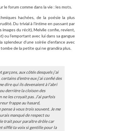
ur le forum comme dans la vie : les mots.
thmiques hachées, de la poésie la plus
dité. Du trivial à l’intime en passant par
 images du récit), Melvile confie, revient,
ant) ou l’emportant avec lui dans sa gangue
 la splendeur d’une soirée d’enfance avec
 tombe de la petite qui ne grandira plus.
et garçons, aux côtés desquels j’ai
certains d’entre eux j’ai confié des
e dire qui ils devenaient à l’abri
 ou derrière la cloison des
 ne les croyait pas. J’ai parfois
rreur frappe au hasard,
 pense à vous trois souvent. Je me
’aurais manqué de respect ou
le trait pour paraître drôle car
ifflé ta voix si gentille pour la