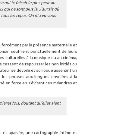
 qui te faisait le plus peur au
x qui ne sont plus là. J’aurais dû
 tous les repas. On m’a vu vous
sé forcément par la présence maternelle et
 roman souffrent ponctuellement de leurs
s culturelles à la musique ou au cinéma,
ne cessent de repousser les non initiés ou
l’auteur se dévoile et soliloque assénant un
 les phrases aux longues envolées à la
agné en force en s’évitant ces méandres et
ières fois, doutant qu’elles aient
se et apaisée, une cartographie intime et