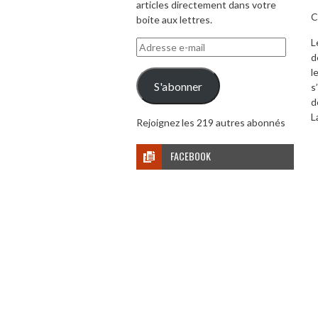
articles directement dans votre
C
boite aux lettres.
L
Adresse
d
e-
l
mail
S'abonner
s
d
L
Rejoignez les 219 autres abonnés
FACEBOOK