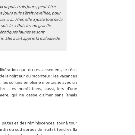
oma depuis trois jours, peut-être
 jours puis s’était réveillée, pour
s vrai. Hier, elle a juste tourné la
suis là. » Puis le cou gracile,
lérotiques jaunes se sont
r. Elle avait appris la maladie de
ibération que du ressassement, le récit
 de la noirceur du raconteur : les vacances
on, les sorties en pleine montagne avec un
re. Les humiliations, aussi, lors d’une
mère, qui ne cesse d’aimer sans jamais
es pages et des réminiscences, tour à tour
din du sud gorgés de fruits), tendres (la