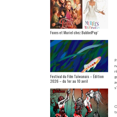
Foxes et Muriel chez BubbelPop’
P
n
r
Festival du Film Taïwanais – Édition
g
2026 – du 1er au 10 avril
a
s
O
t