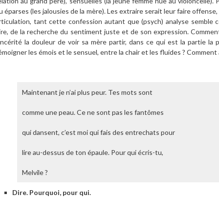
elation au grand père), sensuelles (la jeune femme nue au violoncelle).
u éparses (les jalousies de la mère). Les extraire serait leur faire offense,
rticulation, tant cette confession autant que (psych) analyse semble
ire, de la recherche du sentiment juste et de son expression. Commen
incérité la douleur de voir sa mère partir, dans ce qui est la partie 
émoigner les émois et le sensuel, entre la chair et les fluides ? Comment a
Maintenant je n’ai plus peur. Tes mots sont
comme une peau. Ce ne sont pas les fantômes
qui dansent, c’est moi qui fais des entrechats pour
lire au-dessus de ton épaule. Pour qui écris-tu,
Melvile ?
Dire. Pourquoi, pour qui.