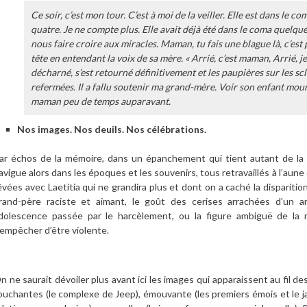
Ce soir, c’est mon tour. C’est à moi de la veiller. Elle est dans le c
quatre. Je ne compte plus. Elle avait déjà été dans le coma quelques
nous faire croire aux miracles. Maman, tu fais une blague là, c’est pa
tête en entendant la voix de sa mère. « Arrié, c’est maman, Arrié, je 
décharné, s’est retourné définitivement et les paupières sur les sc
refermées. Il a fallu soutenir ma grand-mère. Voir son enfant mouri
maman peu de temps auparavant.
Nos images. Nos deuils. Nos célébrations.
ar échos de la mémoire, dans un épanchement qui tient autant de la l
avigue alors dans les époques et les souvenirs, tous retravaillés à l’aune
êvées avec Laetitia qui ne grandira plus et dont on a caché la dispariti
rand-père raciste et aimant, le goût des cerises arrachées d’un arb
dolescence passée par le harcèlement, ou la figure ambiguë de la 
’empêcher d’être violente.
n ne saurait dévoiler plus avant ici les images qui apparaissent au fil d
ouchantes (le complexe de Jeep), émouvante (les premiers émois et le jar