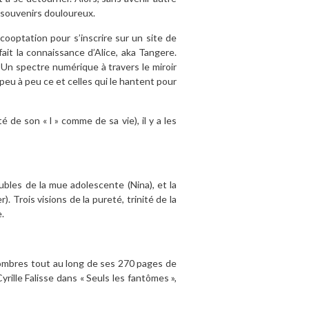
de souvenirs douloureux.
 cooptation pour s’inscrire sur un site de
it la connaissance d’Alice, aka Tangere.
 Un spectre numérique à travers le miroir
 peu à peu ce et celles qui le hantent pour
 de son « l » comme de sa vie), il y a les
ubles de la mue adolescente (Nina), et la
 Trois visions de la pureté, trinité de la
.
s ombres tout au long de ses 270 pages de
yrille Falisse dans « Seuls les fantômes »,