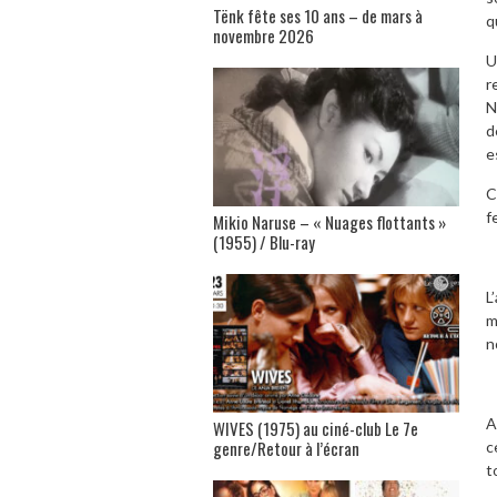
Tënk fête ses 10 ans – de mars à
q
novembre 2026
U
r
N
d
e
C
f
Mikio Naruse – « Nuages flottants »
(1955) / Blu-ray
L
m
n
A
WIVES (1975) au ciné-club Le 7e
genre/Retour à l’écran
c
t