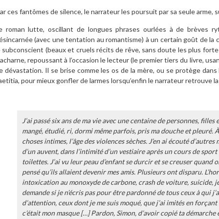
ar ces fantômes de silence, le narrateur les poursuit par sa seule arme, s
e roman lutte, oscillant de longues phrases ourlées à de brèves ry
ésincarnée (avec une tentation au romantisme) à un certain goût de la cru
e subconscient (beaux et cruels récits de rêve, sans doute les plus fortes
’acharne, repoussant à l’occasion le lecteur (le premier tiers du livre, us
e dévastation. Il se brise comme les os de la mère, ou se protège dans
aetitia, pour mieux gonfler de larmes lorsqu’enfin le narrateur retrouve la
J’ai passé six ans de ma vie avec une centaine de personnes, filles 
mangé, étudié, ri, dormi même parfois, pris ma douche et pleuré. À 
choses intimes, l’âge des violences sèches. J’en ai écouté d’autres m
d’un auvent, dans l’intimité d’un vestiaire après un cours de sport
toilettes. J’ai vu leur peau d’enfant se durcir et se creuser quand on
pensé qu’ils allaient devenir mes amis. Plusieurs ont disparu. L’ho
intoxication au monoxyde de carbone, crash de voiture, suicide, je
demande si je n’écris pas pour être pardonné de tous ceux à qui j
d’attention, ceux dont je me suis moqué, que j’ai imités en forçant 
c’était mon masque […] Pardon, Simon, d’avoir copié ta démarche et s