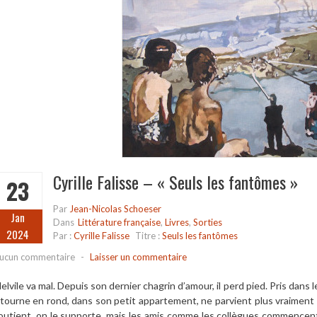
Cyrille Falisse – « Seuls les fantômes »
23
Par
Jean-Nicolas Schoeser
Jan
Dans
Littérature française
,
Livres
,
Sorties
2024
Par :
Cyrille Falisse
Titre :
Seuls les fantômes
ucun commentaire
-
Laisser un commentaire
elvile va mal. Depuis son dernier chagrin d’amour, il perd pied. Pris dan
l tourne en rond, dans son petit appartement, ne parvient plus vraiment à 
outient, on le supporte, mais les amis comme les collègues commencent 