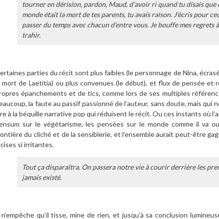
tourner en dérision, pardon, Maud, d’avoir ri quand tu disais que ce
monde était la mort de tes parents, tu avais raison. J’écris pour ceu
passer du temps avec chacun d’entre vous. Je bouffe mes regrets à
trahir.
ertaines parties du récit sont plus faibles (le personnage de Nina, écra
a mort de Laetitia) ou plus convenues (le début), et flux de pensée et
ropres épanchements et de tics, comme lors de ses multiples référence
eaucoup, la faute au passif passionné de l’auteur, sans doute, mais qui 
ire à la béquille narrative pop qui réduisent le récit. Ou ces instants où 
ensum sur le végétarisme, les pensées sur le monde comme il va ou
rontière du cliché et de la sensiblerie, et l’ensemble aurait peut-être g
ncises si irritantes.
Tout ça disparaîtra. On passera notre vie à courir derrière les prem
jamais existé.
l n’empêche qu’il tisse, mine de rien, et jusqu’à sa conclusion lumineu