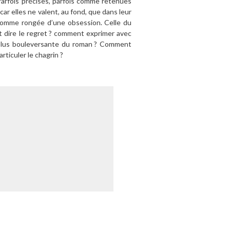
 Parfois précises, parfois comme retenues
 car elles ne valent, au fond, que dans leur
 comme rongée d’une obsession. Celle du
t dire le regret ? comment exprimer avec
la plus bouleversante du roman ? Comment
rticuler le chagrin ?