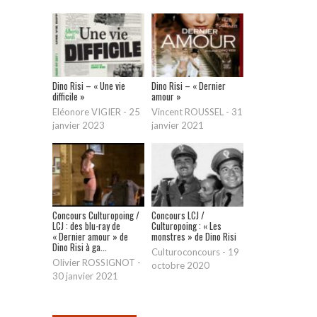
Dino Risi – « Une vie
Dino Risi – « Dernier
difficile »
amour »
Eléonore VIGIER
-
25
Vincent ROUSSEL
-
31
janvier 2023
janvier 2021
Concours Culturopoing /
Concours LCJ /
LCJ : des blu-ray de
Culturopoing : « Les
« Dernier amour » de
monstres » de Dino Risi
Dino Risi à ga...
Culturoconcours
-
19
Olivier ROSSIGNOT
-
octobre 2020
30 janvier 2021