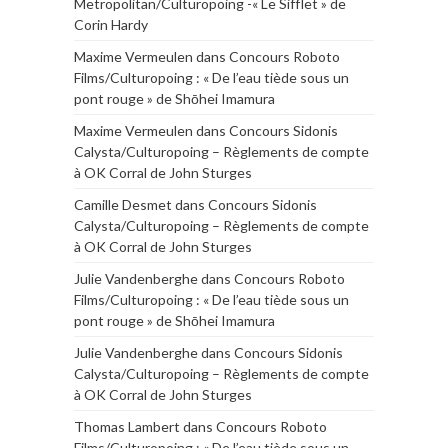
Metropolitan/Culturopoing -« Le Sifflet » de
Corin Hardy
Maxime Vermeulen
dans
Concours Roboto
Films/Culturopoing : « De l’eau tiède sous un
pont rouge » de Shōhei Imamura
Maxime Vermeulen
dans
Concours Sidonis
Calysta/Culturopoing – Règlements de compte
à OK Corral de John Sturges
Camille Desmet
dans
Concours Sidonis
Calysta/Culturopoing – Règlements de compte
à OK Corral de John Sturges
Julie Vandenberghe
dans
Concours Roboto
Films/Culturopoing : « De l’eau tiède sous un
pont rouge » de Shōhei Imamura
Julie Vandenberghe
dans
Concours Sidonis
Calysta/Culturopoing – Règlements de compte
à OK Corral de John Sturges
Thomas Lambert
dans
Concours Roboto
Films/Culturopoing : « De l’eau tiède sous un