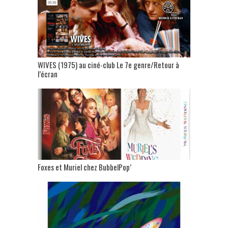
WIVES (1975) au ciné-club Le 7e genre/Retour à
l’écran
Foxes et Muriel chez BubbelPop’