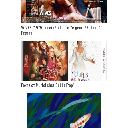
WIVES (1975) au ciné-club Le 7e genre/Retour à
l’écran
Foxes et Muriel chez BubbelPop’