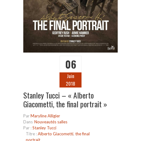
06
Juin
2018
Stanley Tucci – « Alberto
Giacometti, the final portrait »
Par
Maryline Alligier
Dans
Nouveautés salles
Par :
Stanley Tucci
Titre :
Alberto Giacometti
,
the final
portrait