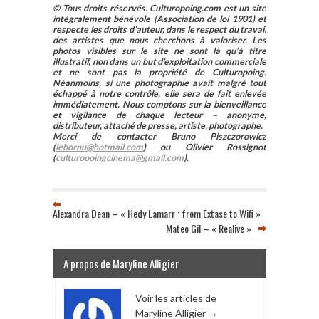
© Tous droits réservés. Culturopoing.com est un site
intégralement bénévole (Association de loi 1901) et
respecte les droits d’auteur, dans le respect du travail
des artistes que nous cherchons à valoriser. Les
photos visibles sur le site ne sont là qu’à titre
illustratif, non dans un but d’exploitation commerciale
et ne sont pas la propriété de Culturopoing.
Néanmoins, si une photographie avait malgré tout
échappé à notre contrôle, elle sera de fait enlevée
immédiatement. Nous comptons sur la bienveillance
et vigilance de chaque lecteur – anonyme,
distributeur, attaché de presse, artiste, photographe.
Merci de contacter Bruno Piszczorowicz
(
lebornu@hotmail.com
) ou Olivier Rossignot
(
culturopoingcinema@gmail.com
).
Alexandra Dean – « Hedy Lamarr : from Extase to Wifi »
Mateo Gil – « Realive »
A propos de Maryline Alligier
Voir les articles de
Maryline Alligier
→