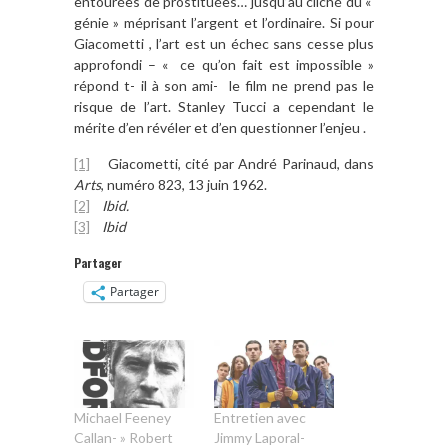
entourées de prostituées… jusqu’au cliché du «
génie » méprisant l’argent et l’ordinaire. Si pour
Giacometti , l’art est un échec sans cesse plus
approfondi – « ce qu’on fait est impossible »
répond t- il à son ami- le film ne prend pas le
risque de l’art. Stanley Tucci a cependant le
mérite d’en révéler et d’en questionner l’enjeu .
[1]
Giacometti, cité par André Parinaud, dans
Arts
, numéro 823, 13 juin 1962.
[2]
Ibid.
[3]
Ibid
Partager
Partager
Michael Feeney
Entretien avec
Callan- » Robert
Jimmy Laporal-