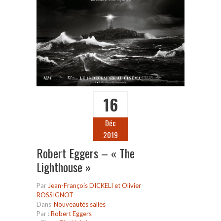
16
Déc
2019
Robert Eggers – « The
Lighthouse »
Par
Jean-François DICKELI et Olivier
ROSSIGNOT
Dans
Nouveautés salles
Par :
Robert Eggers