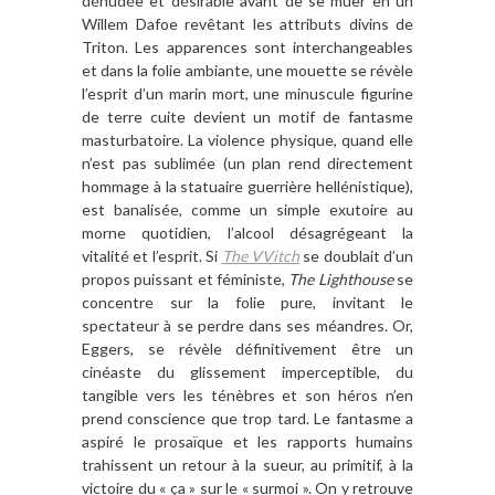
dénudée et désirable avant de se muer en un
Willem Dafoe revêtant les attributs divins de
Triton. Les apparences sont interchangeables
et dans la folie ambiante, une mouette se révèle
l’esprit d’un marin mort, une minuscule figurine
de terre cuite devient un motif de fantasme
masturbatoire. La violence physique, quand elle
n’est pas sublimée (un plan rend directement
hommage à la statuaire guerrière hellénistique),
est banalisée, comme un simple exutoire au
morne quotidien, l’alcool désagrégeant la
vitalité et l’esprit. Si
The VVitch
se doublait d’un
propos puissant et féministe,
The Lighthouse
se
concentre sur la folie pure, invitant le
spectateur à se perdre dans ses méandres. Or,
Eggers, se révèle définitivement être un
cinéaste du glissement imperceptible, du
tangible vers les ténèbres et son héros n’en
prend conscience que trop tard. Le fantasme a
aspiré le prosaïque et les rapports humains
trahissent un retour à la sueur, au primitif, à la
victoire du « ça » sur le « surmoi ». On y retrouve