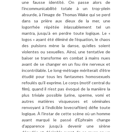
une fausse identité. On passe alors de
l’incommunicabilité totale à un trop-plein
absurde, à l’image de Thomas Wake qui se perd
dans sa prière aux dieux de la mer, une
logorrhée répétée inlassablement tel un
mantra, jusqu’à en perdre toute logique. Le «
logos » ayant été éliminé de l’équation, le chaos
des pulsions mène la danse, qu’elles soient
violentes ou sexuelles. Ainsi, une tentative de
baiser se transforme en combat à mains nues
avant de se changer en un fou rire nerveux et
incontrôlable. Le long-métrage mériterait d’être
étudié pour tous les fantasmes homosexuels
refoulés qu’il exprime. Le corps (motif central du
film), quand il n’est pas évoqué de la manière la
plus triviale possible (urine, sperme, vomi et
autres matières visqueuses et séminales
renvoyant à l’indicible lovecraftien) défie toute
logique. À l’instar de cette scène où un homme
ayant marqué le passé d’Ephraim change
d’apparence jusqu’à devenir une sirène