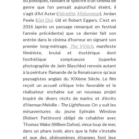
ou politiques, ravivant le spectre d’un cinéma de
genre que l’on pensait aujourd’hui éteint, il
s’agit d’Ari Aster (
Hérédité
,
Midsommar
), Jordan
Peele (
Get Out
,
Us
) et Robert Eggers. C’est en
2016 (après un passage remarqué en festival
l’année précédente) que ce dernier fait son
entrée dans le cinéma d’horreur en signant son
premier long-métrage,
The VVitch
, manifeste
féministe, brutal et ésotérique dont
l’esthétique somptueuse (superbe
photographie de Jarin Blaschke) renvoie autant
à la peinture flamande de la Renaissance qu’aux
paysagistes anglais du XIXème Siècle. Le film
reçoit un accueil critique très favorable et le
réalisateur enchaîne sur un nouveau projet
inspiré de divers récits de marins et d’écrits
d’Herman Melville :
The Lighthouse
. On y suit les
mésaventures du jeune Ephraim Winslow
(Robert Pattinson) obligé de cohabiter avec
Thomas Wake (Willem Dafoe), vieux loup de mer,
dans un phare isolé, alors que la folie s’installe
et que des phénomènes étranges font leur