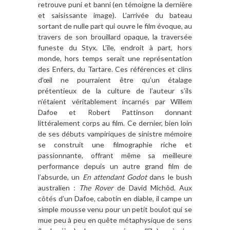
retrouve puni et banni (en témoigne la dernière
et saisissante image). L’arrivée du bateau
sortant de nulle part qui ouvre le film évoque, au
travers de son brouillard opaque, la traversée
funeste du Styx. L’île, endroit à part, hors
monde, hors temps serait une représentation
des Enfers, du Tartare. Ces références et clins
d’œil ne pourraient être qu’un étalage
prétentieux de la culture de l’auteur s’ils
n’étaient véritablement incarnés par Willem
Dafoe et Robert Pattinson donnant
littéralement corps au film. Ce dernier, bien loin
de ses débuts vampiriques de sinistre mémoire
se construit une filmographie riche et
passionnante, offrant même sa meilleure
performance depuis un autre grand film de
l’absurde, un
En attendant Godot
dans le bush
australien :
The Rover
de David Michôd. Aux
côtés d’un Dafoe, cabotin en diable, il campe un
simple mousse venu pour un petit boulot qui se
mue peu à peu en quête métaphysique de sens