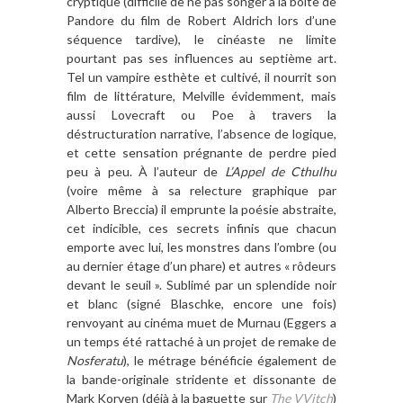
cryptique (difficile de ne pas songer à la boîte de
Pandore du film de Robert Aldrich lors d’une
séquence tardive), le cinéaste ne limite
pourtant pas ses influences au septième art.
Tel un vampire esthète et cultivé, il nourrit son
film de littérature, Melville évidemment, mais
aussi Lovecraft ou Poe à travers la
déstructuration narrative, l’absence de logique,
et cette sensation prégnante de perdre pied
peu à peu. À l’auteur de
L’Appel de Cthulhu
(voire même à sa relecture graphique par
Alberto Breccia) il emprunte la poésie abstraite,
cet indicible, ces secrets infinis que chacun
emporte avec lui, les monstres dans l’ombre (ou
au dernier étage d’un phare) et autres « rôdeurs
devant le seuil ». Sublimé par un splendide noir
et blanc (signé Blaschke, encore une fois)
renvoyant au cinéma muet de Murnau (Eggers a
un temps été rattaché à un projet de remake de
Nosferatu
), le métrage bénéficie également de
la bande-originale stridente et dissonante de
Mark Korven (déjà à la baguette sur
The VVitch
)