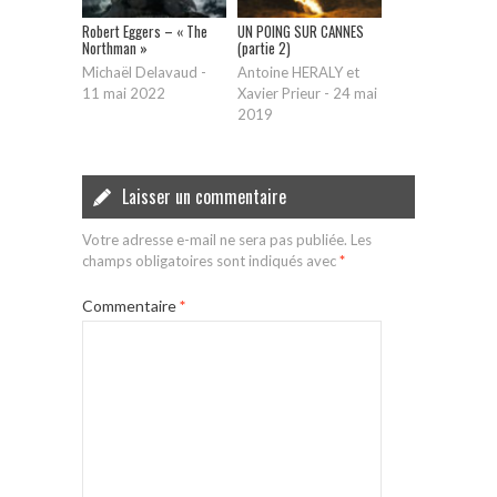
Robert Eggers – « The
UN POING SUR CANNES
Northman »
(partie 2)
Michaël Delavaud
-
Antoine HERALY et
11 mai 2022
Xavier Prieur
-
24 mai
2019
Laisser un commentaire
Votre adresse e-mail ne sera pas publiée.
Les
champs obligatoires sont indiqués avec
*
Commentaire
*