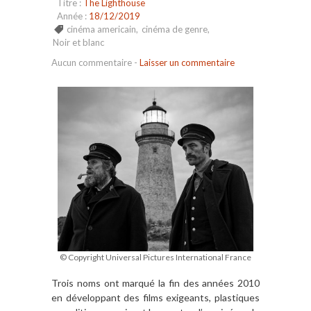
Titre :
The Lighthouse
Année :
18/12/2019
cinéma americain
,
cinéma de genre
,
Noir et blanc
Aucun commentaire
-
Laisser un commentaire
© Copyright Universal Pictures International France
Trois noms ont marqué la fin des années 2010
en développant des films exigeants, plastiques