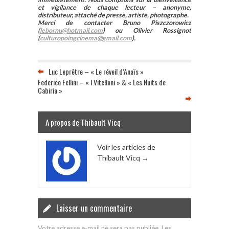
et vigilance de chaque lecteur – anonyme,
distributeur, attaché de presse, artiste, photographe.
Merci de contacter Bruno Piszczorowicz
(
lebornu@hotmail.com
) ou Olivier Rossignot
(
culturopoingcinema@gmail.com
).
Luc Leprêtre – « Le réveil d’Anaïs »
Federico Fellini – « I Vitelloni » & « Les Nuits de
Cabiria »
A propos de Thibault Vicq
Voir les articles de
Thibault Vicq
→
Laisser un commentaire
Votre adresse e-mail ne sera pas publiée.
Les