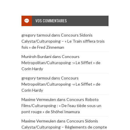
VOS COMMENTAIRES
gregory tarmoul
dans
Concours Sidonis
Calysta/Culturopoing – « Le Train sifflera trois
fois » de Fred Zinneman
Muniroh Burdani
dans
Concours
Metropolitan/Culturopoing -« Le Sifflet » de
Corin Hardy
gregory tarmoul
dans
Concours
Metropolitan/Culturopoing -« Le Sifflet » de
Corin Hardy
Maxime Vermeulen
dans
Concours Roboto
Films/Culturopoing : « De l’eau tiède sous un
pont rouge » de Shōhei Imamura
Maxime Vermeulen
dans
Concours Sidonis
Calysta/Culturopoing – Règlements de compte