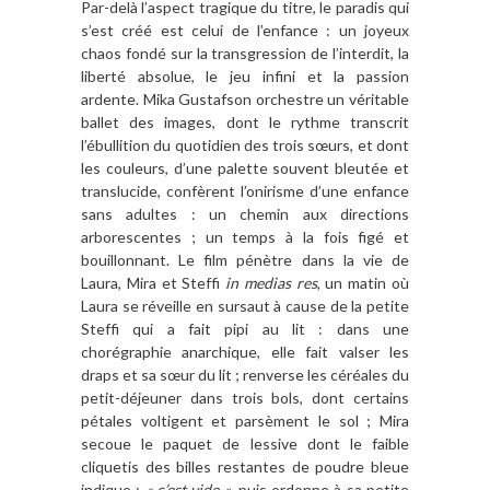
Par-delà l’aspect tragique du titre, le paradis qui
s’est créé est celui de l’enfance : un joyeux
chaos fondé sur la transgression de l’interdit, la
liberté absolue, le jeu infini et la passion
ardente. Mika Gustafson orchestre un véritable
ballet des images, dont le rythme transcrit
l’ébullition du quotidien des trois sœurs, et dont
les couleurs, d’une palette souvent bleutée et
translucide, confèrent l’onirisme d’une enfance
sans adultes : un chemin aux directions
arborescentes ; un temps à la fois figé et
bouillonnant. Le film pénètre dans la vie de
Laura, Mira et Steffi
in medias res
, un matin où
Laura se réveille en sursaut à cause de la petite
Steffi qui a fait pipi au lit : dans une
chorégraphie anarchique, elle fait valser les
draps et sa sœur du lit ; renverse les céréales du
petit-déjeuner dans trois bols, dont certains
pétales voltigent et parsèment le sol ; Mira
secoue le paquet de lessive dont le faible
cliquetis des billes restantes de poudre bleue
indique :
« c’est vide »
, puis ordonne à sa petite