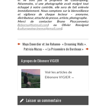
et ne sont pas la propriété de Culturopoing.
Néanmoins, si une photographie avait malgré tout
échappé à notre contrôle, elle sera de fait enlevée
immédiatement. Nous comptons sur la bienveillance
et vigilance de chaque lecteur – anonyme,
distributeur, attaché de presse, artiste, photographe.
Merci de contacter Bruno Piszczorowicz
(
lebornu@hotmail.com
) ou Olivier Rossignot
(
culturopoingcinema@gmail.com
).
Maya Duverdier et Joe Rohanne- « Dreaming Walls ».
Patricia Mazuy – « La Prisonnière de Bordeaux »
A propos de Eléonore VIGIER
Voir les articles de
Eléonore VIGIER
→
Laisser un commentaire