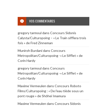
VOS COMMENTAIRES
gregory tarmoul
dans
Concours Sidonis
Calysta/Culturopoing – « Le Train sifflera trois
fois » de Fred Zinneman
Muniroh Burdani
dans
Concours
Metropolitan/Culturopoing -« Le Sifflet » de
Corin Hardy
gregory tarmoul
dans
Concours
Metropolitan/Culturopoing -« Le Sifflet » de
Corin Hardy
Maxime Vermeulen
dans
Concours Roboto
Films/Culturopoing : « De l’eau tiède sous un
pont rouge » de Shōhei Imamura
Maxime Vermeulen
dans
Concours Sidonis