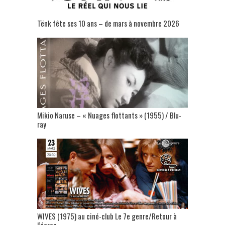
Tënk fête ses 10 ans – de mars à novembre 2026
Mikio Naruse – « Nuages flottants » (1955) / Blu-
ray
WIVES (1975) au ciné-club Le 7e genre/Retour à