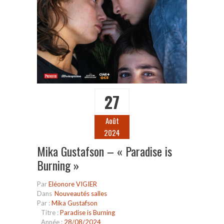
27
Août
2024
Mika Gustafson – « Paradise is
Burning »
Par
Eléonore VIGIER
Dans
Nouveautés salles
Par :
Mika Gustafson
Titre :
Paradise is Burning
Année :
28/08/2024