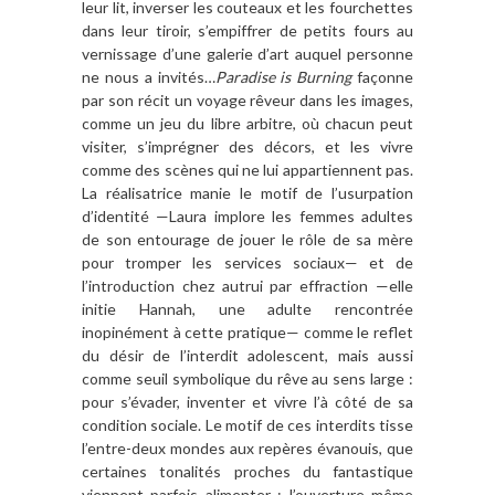
leur lit, inverser les couteaux et les fourchettes
dans leur tiroir, s’empiffrer de petits fours au
vernissage d’une galerie d’art auquel personne
ne nous a invités…
Paradise is Burning
façonne
par son récit un voyage rêveur dans les images,
comme un jeu du libre arbitre, où chacun peut
visiter, s’imprégner des décors, et les vivre
comme des scènes qui ne lui appartiennent pas.
La réalisatrice manie le motif de l’usurpation
d’identité —Laura implore les femmes adultes
de son entourage de jouer le rôle de sa mère
pour tromper les services sociaux— et de
l’introduction chez autrui par effraction —elle
initie Hannah, une adulte rencontrée
inopinément à cette pratique— comme le reflet
du désir de l’interdit adolescent, mais aussi
comme seuil symbolique du rêve au sens large :
pour s’évader, inventer et vivre l’à côté de sa
condition sociale. Le motif de ces interdits tisse
l’entre-deux mondes aux repères évanouis, que
certaines tonalités proches du fantastique
viennent parfois alimenter : l’ouverture même