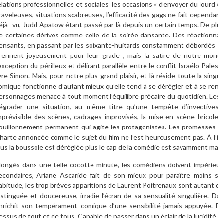
elations professionnelles et sociales, les occasions « d’envoyer du lour
raveleuses, situations scabreuses, l’efficacité des gags ne fait cependa
éjà- vu, Judd Apatow étant passé par là depuis un certain temps. De plu
e certaines dérives comme celle de la soirée dansante. Des réactionn
ensants, en passant par les soixante-huitards constamment débordés 
rennent joyeusement pour leur grade ; mais la satire de notre mon
’exception du périlleux et délirant parallèle entre le conflit Israélo-Pale
ivre Simon. Mais, pour notre plus grand plaisir, et là réside toute la sin
omique fonctionne d’autant mieux qu’elle tend à se dérégler et à se r
ersonnages menace à tout moment l’équilibre précaire du quotidien. L
égrader une situation, au même titre qu’une tempête d’invectives
mprévisible des scènes, cadrages improvisés, la mise en scène bricol
ouillonnement permanent qui agite les protagonistes. Les promesses
harte annoncée comme le sujet du film ne l’est heureusement pas. À l’i
lus la boussole est dérèglée plus le cap de la comédie est savamment ma
longés dans une telle cocotte-minute, les comédiens doivent impérie
econdaires, Ariane Ascaride fait de son mieux pour paraître moins 
abitude, les trop brèves apparitions de Laurent Poitrenaux sont autant
istinguée et doucereuse, irradie l’écran de sa sensualité singulière.
nrichit son tempérament comique d’une sensibilité jamais appuyée. 
essus de tout et de tous. Capable de passer dans un éclair de la lucidité 