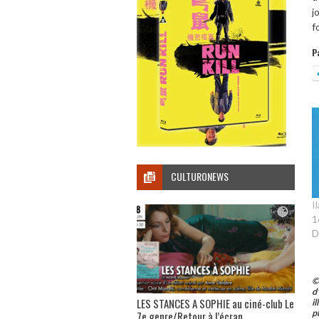
j
f
P
CULTURONEWS
I
1
D
©
d
LES STANCES A SOPHIE au ciné-club Le
i
p
7e genre/Retour à l’écran