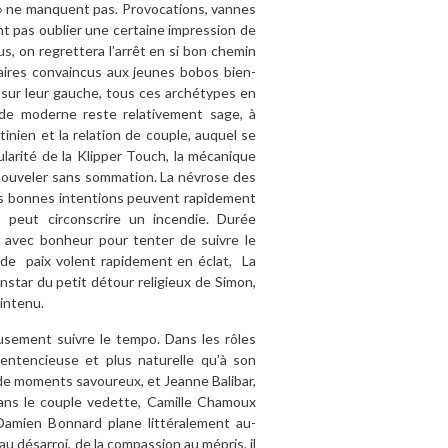
d » ne manquent pas. Provocations, vannes
nt pas oublier une certaine impression de
s, on regrettera l’arrêt en si bon chemin
aires convaincus aux jeunes bobos bien-
sur leur gauche, tous ces archétypes en
de moderne reste relativement sage, à
stinien et la relation de couple, auquel se
gularité de la Klipper Touch, la mécanique
enouveler sans sommation. La névrose des
es bonnes intentions peuvent rapidement
 peut circonscrire un incendie. Durée
e avec bonheur pour tenter de suivre le
 de paix volent rapidement en éclat, La
nstar du petit détour religieux de Simon,
intenu.
usement suivre le tempo. Dans les rôles
sentencieuse et plus naturelle qu’à son
 de moments savoureux, et Jeanne Balibar,
 Dans le couple vedette, Camille Chamoux
Damien Bonnard plane littéralement au-
au désarroi, de la compassion au mépris, il