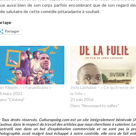
oue aussi bien de son corps parfois encombrant que de son regard déc
olie salutaire de cette comédie pétaradante à souhait.
artager
Partager
lan Klipper – « Funambules »
Joris Lachaise – « Ce qu’il reste de
6 mars 2022
la folie »
ans "Cinéma"
21 juin 2016
Dans "Nouveautés salles"
 Tous droits réservés. Culturopoing.com est un site intégralement bénévole (As
’auteur, dans le respect du travail des artistes que nous cherchons à valoriser. Les 
llustratif, non dans un but d’exploitation commerciale et ne sont pas la p
hotographie avait malgré tout échappé à notre contrôle, elle sera de fait 