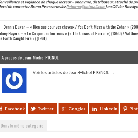
ienveillance et vigilance de chaque lecteur – anonyme, distributeur, attaché de pr
erci de contacter Bruno Piszczorowicz (
lebornu@hotmail.com
) ou Olivier Rossign
Dennis Dugan – « Rien que pour vos cheveux / You Don’t Mess with the Zohan » (20
idney Hayers – « Le Cirque des horreurs » (« The Circus of Horror ») (1960) / Val Guest
he Earth Caught Fire ») (1961)
A propos de Jean-Michel PIGNOL
Voir les articles de Jean-Michel PIGNOL
→
Facebook
Twitter
Google+
Linkedin
Pin
Dans la même catégorie