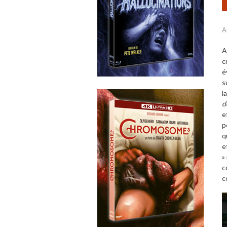
A
A
c
é
s
l
d
e
p
q
e
»
c
c