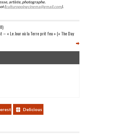
esse, artiste, photographe.
ot (
culturopoingcinema@gmail.com
).
08)
 – « Le Jour où la Terre prit feu » (« The Day
terest
Delicious