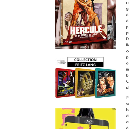
r
g
d
d
p
p
l
l
c
p
d
i
b
C
p
P
s
h
d
e
d