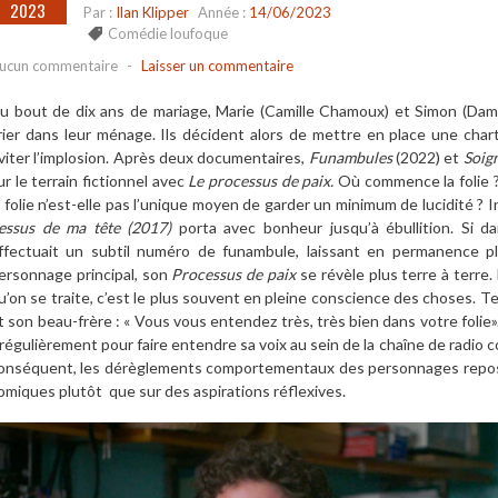
2023
Par :
Ilan Klipper
Année :
14/06/2023
Comédie loufoque
ucun commentaire
-
Laisser un commentaire
u bout de dix ans de mariage, Marie (Camille Chamoux) et Simon (Da
rier dans leur ménage. Ils décident alors de mettre en place une char
viter l’implosion. Après deux documentaires,
Funambules
(2022) et
Soign
ur le terrain fictionnel avec
Le processus de paix.
Où commence la folie 
a folie n’est-elle pas l’unique moyen de garder un minimum de lucidité ?
essus de ma tête (2017)
porta avec bonheur jusqu’à ébullition. Si 
ffectuait un subtil numéro de funambule, laissant en permanence pl
ersonnage principal, son
Processus de paix
se révèle plus terre à terre. 
u’on se traite, c’est le plus souvent en pleine conscience des choses. T
t son beau-frère : « Vous vous entendez très, très bien dans votre folie
 régulièrement pour faire entendre sa voix au sein de la chaîne de radio c
onséquent, les dérèglements comportementaux des personnages repose
omiques plutôt que sur des aspirations réflexives.