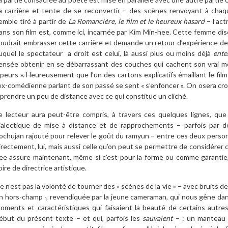
a carrière et tente de se reconvertir – des scènes renvoyant à chaque
emble tiré à partir de
La Romancière, le film et le heureux hasard
– l’act
ans son film est, comme ici, incarnée par Kim Min-hee. Cette femme dis
oudrait embrasser cette carrière et demande un retour d’expérience de l
uquel le spectateur a droit est celui, là aussi plus ou moins déjà
ent
ensée obtenir en se débarrassant des couches qui cachent son vrai moi :
 peurs ». Heureusement que l’un des cartons explicatifs émaillant le fil
’ex-comédienne parlant de son passé se sent « s’enfoncer ». On osera croir
 prendre un peu de distance avec ce qui constitue un cliché.
e lecteur aura peut-être compris, à travers ces quelques lignes, q
ialectique de mise à distance et de rapprochements – parfois par d
ochujan rajouté pour relever le goût du ramyun – entre ces deux perso
irectement, lui, mais aussi celle qu’on peut se permettre de considére
ee assure maintenant, même si c’est pour la forme ou comme garantie, 
oire de directrice artistique.
e n’est pas la volonté de tourner des « scènes de la vie » – avec bruits 
n hors-champ -, revendiquée par la jeune cameraman, qui nous gêne dans
oments et caractéristiques qui faisaient la beauté de certains autre
ébut du présent texte – et qui, parfois les
sauvaient
– : un manteau 