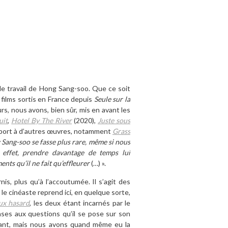
le travail de Hong Sang-soo. Que ce soit
 films sortis en France depuis
Seule sur la
s, nous avons, bien sûr, mis en avant les
uit
,
Hotel By The River
(2020),
Juste sous
rapport à d’autres œuvres, notamment
Grass
Sang-soo se fasse plus rare, même si nous
 effet, prendre davantage de temps lui
nts qu’il ne fait qu’effleurer
(…) ».
nis, plus qu’à l’accoutumée. Il s’agit des
e cinéaste reprend ici, en quelque sorte,
eux hasard
, les deux étant incarnés par le
ses aux questions qu’il se pose sur son
essant, mais nous avons quand même eu la