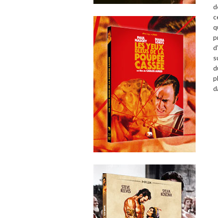
d
c
q
p
d
s
d
p
d