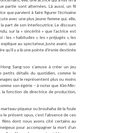
 partie sont alternées. Là aussi, un fil
rice que parvient à faire figurer l’écrivaine
cute avec une plus jeune femme qui, elle,
a part de son interlocutrice. Le discours
endu
, sur la « sincérité » que l’actrice est
 les « habitudes », les « préjugés », les
m explique au spectateur, juste avant, que
e qu’il y a là une pointe d’ironie destinée
ue Hong Sang-soo s’amuse à créer un jeu
e petits détails du quotidien, comme le
nnages qui le représentent plus ou moins
r comme son égérie – à noter que Kim Min-
la fonction de directrice de production,
de marteau-piqueur ou brouhaha de la foule
 le présent opus, c’est l’absence de ces
s films dont nous avons cité certains au
neigeux pour accompagner la mort d’un