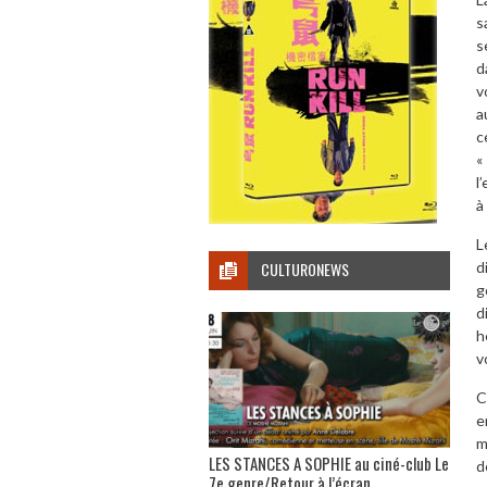
s
s
d
v
a
c
«
l
à
L
CULTURONEWS
d
g
d
h
v
C
e
m
LES STANCES A SOPHIE au ciné-club Le
d
7e genre/Retour à l’écran