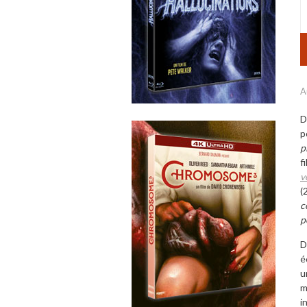
A
D
p
p
f
v
(
c
p
D
é
u
m
i