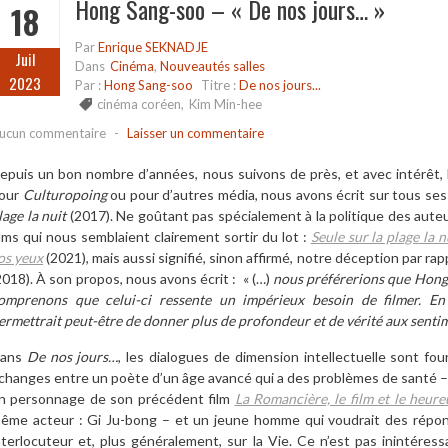
Hong Sang-soo – « De nos jours… »
18
Par
Enrique SEKNADJE
Juil
Dans
Cinéma
,
Nouveautés salles
2023
Par :
Hong Sang-soo
Titre :
De nos jours...
cinéma coréen
,
Kim Min-hee
ucun commentaire
-
Laisser un commentaire
epuis un bon nombre d’années, nous suivons de près, et avec intérêt, 
our
Culturopoing
ou pour d’autres média, nous avons écrit sur tous ses
lage la nuit
(2017). Ne goûtant pas spécialement à la politique des auteur
ilms qui nous semblaient clairement sortir du lot :
Seule sur la plage la n
os yeux
(2021), mais aussi signifié, sinon affirmé, notre déception par 
2018). À son propos, nous avons écrit : « (…)
nous préférerions que Hong 
omprenons que celui-ci ressente un impérieux besoin de filmer. En
ermettrait peut-être de donner plus de profondeur et de vérité aux sentime
ans
De nos jours…
, les dialogues de dimension intellectuelle sont four
changes entre un poète d’un âge avancé qui a des problèmes de santé – l
n personnage de son précédent film
La Romancière, le film et le heur
ême acteur : Gi Ju-bong – et un jeune homme qui voudrait des répon
nterlocuteur et, plus généralement, sur la Vie. Ce n’est pas inintér