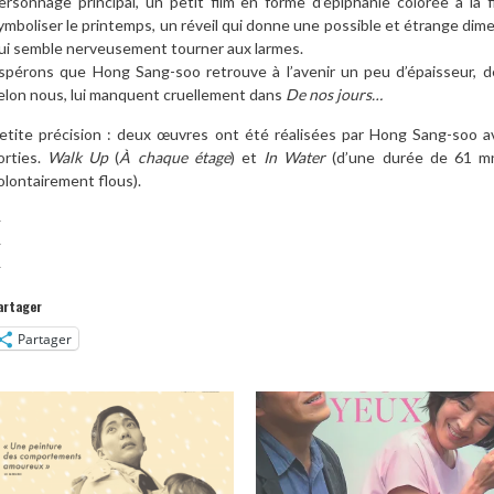
ersonnage principal, un petit film en forme d’épiphanie colorée à la f
ymboliser le printemps, un réveil qui donne une possible et étrange dimen
ui semble nerveusement tourner aux larmes.
spérons que Hong Sang-soo retrouve à l’avenir un peu d’épaisseur, de
elon nous, lui manquent cruellement dans
De nos jours…
etite précision : deux œuvres ont été réalisées par Hong Sang-soo av
orties.
Walk Up
(
À chaque étage
) et
In Water
(d’une durée de 61 mn
olontairement flous).
—
—
—
artager
Partager