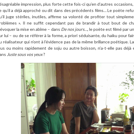
ésagréable impression, plus forte cette fois-ci qu’en d’autres occasions
e qu’il a déjà approché ou dit dans des précédents films… Le poète re
u’il juge stériles, inutiles, affirme sa volonté de profiter tout simple
roblèmes ». Il ne suffit cependant pas de brandir à tout bout de c
’évoquer la mise en abîme – dans
De nos jours…
, le poète est filmé par 
ur lui – ou de se référer à la forme, a priori séduisante, du haïku pour fa
u réalisateur qui n’ont à l’évidence pas de la même brillance poétique. 
lus ou moins rapidement de soju ou autre boisson, n’a-t-elle pas dé
ans
Juste sous vos yeux
?