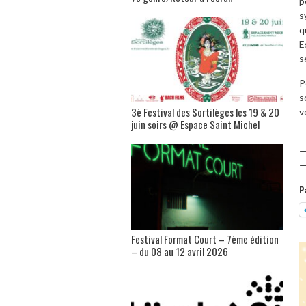
p
s
q
E
s
P
s
3è Festival des Sortilèges les 19 & 20
v
juin soirs @ Espace Saint Michel
P
Festival Format Court – 7ème édition
– du 08 au 12 avril 2026