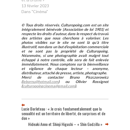
13 février 2023
Dans "Cinéma"
© Tous droits réservés. Culturopoing.com est un site
intégralement bénévole (Association de loi 1901) et
respecte les droits d’auteur, dans le respect du travail
des artistes que nous cherchons à valoriser. Les
photos visibles sur le site ne sont là qu’à titre
illustratif, non dans un but d’exploitation commerciale
et ne sont pas la propriété de Culturopoing.
Néanmoins, si une photographie avait malgré tout
échappé à notre contrôle, elle sera de fait enlevée
immédiatement. Nous comptons sur la bienveillance
et vigilance de chaque lecteur – anonyme,
distributeur, attaché de presse, artiste, photographe.
Merci de contacter Bruno Piszczorowicz
(
lebornu@hotmail.com
) ou Olivier Rossignot
(
culturopoingcinema@gmail.com
).
Lucie Borleteau : « Je crois fondamentalement que la
sexualité est un territoire de liberté, de surprises et de
don »
Hideaki Anno et Shinji Higushi – « Shin Godzilla »