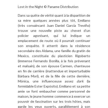
Lost in the Night © Paname Distribution
Dans sa quête de vérité quant à la disparition de
sa mère quelques années plus tôt, Emiliano
(très convaincant Juan Daniel García Treviño)
trouve une nouvelle piste au chevet d’un
policier agonisant, qui lui indique un
emplacement de route où il pourrait continuer
son enquête. Il atterrit dans la résidence
secondaire des Aldama, une famille du gratin de
Mexico, constituée du plasticien Rigoberto
(immense Fernando Bonilla, à la fois prévenant
et malsain), de son épouse Carmen, chanteuse
en fin de carrière (inattendue et imperturbable
Bárbara Mori), et de la fille de cette dernière,
Mónica, une influenceuse assez
dark
(la
formidable Ester Expósito). Emiliano et sa petite
amie se font embaucher comme personnel de
maison, le jeune homme commence à exercer un
pouvoir de fascination sur les trois hôtes, mais
garde les yeux ouverts, parallèlement à son