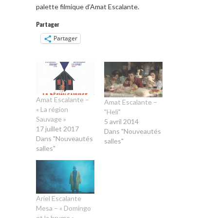
palette filmique d’Amat Escalante.
Partager
Partager
Amat Escalante –
Amat Escalante –
« La région
"Heli"
Sauvage »
5 avril 2014
17 juillet 2017
Dans "Nouveautés
Dans "Nouveautés
salles"
salles"
Ariel Escalante
Mesa – « Domingo
et la brume »