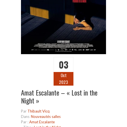
03
Oct
2023
Amat Escalante – « Lost in the
Night »
Par
Thibault Vicq
Dans
Nouveautés salles
Par :
Amat Escalante