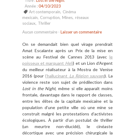
Titre :
Lost in the Night
Année :
04/10/2023
Art contemporain
,
Cinéma
mexicain
,
Corruption
,
Mines
,
réseaux
sociaux
,
Thriller
Aucun commentaire
-
Laisser un commentaire
On se demandait bien quel virage prendrait
Amat Escalante après un Prix de la mise en
scène au Festival de Cannes 2013 (avec
le
poisseux et marquant
Heli
) et un Lion d’Argent
du meilleur réalisateur à la Mostra de Venise
2016 (pour
l’hallucinant
La Région sauvage
). La
violence reste son sujet de prédilection dans
Lost in the Night
, même si elle apparaît moins
frontale, davantage dans le rapport de classes,
entre les élites de la capitale mexicaine et la
population d’une petite ville où une mine se
construit malgré les protestations d’activistes
écologiques. À partir d’un postulat de thriller
(un meurtre non-élucidé), le cinéaste
décortique avec une précision chirurgicale la