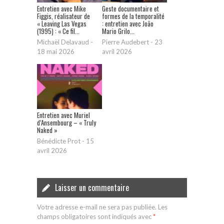
Entretien avec Mike
Geste documentaire et
Figgis, réalisateur de
formes de la temporalité
« Leaving Las Vegas
: entretien avec João
(1995) : « Ce fil...
Mario Grilo...
Michaël Delavaud
-
Pierre Audebert
-
23
18 mai 2026
avril 2026
Entretien avec Muriel
d’Ansembourg – « Truly
Naked »
Bénédicte Prot
-
15
avril 2026
Laisser un commentaire
Votre adresse e-mail ne sera pas publiée.
Les
champs obligatoires sont indiqués avec
*