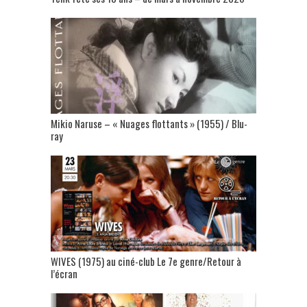
Mikio Naruse – « Nuages flottants » (1955) / Blu-
ray
WIVES (1975) au ciné-club Le 7e genre/Retour à
l’écran