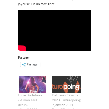
joyeuse. En un mot, libre.
Partager
Partager
Lucie Borleteau-
Palmarès Cinéma
« A mon seul
2023 Culturopoing
désir »
7 janvier 2024