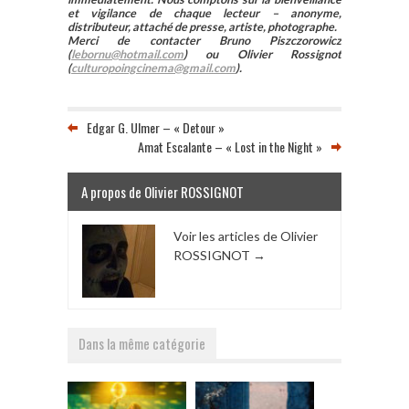
et vigilance de chaque lecteur – anonyme,
distributeur, attaché de presse, artiste, photographe.
Merci de contacter Bruno Piszczorowicz
(
lebornu@hotmail.com
) ou Olivier Rossignot
(
culturopoingcinema@gmail.com
).
Edgar G. Ulmer – « Detour »
Amat Escalante – « Lost in the Night »
A propos de Olivier ROSSIGNOT
Voir les articles de Olivier
ROSSIGNOT
→
Dans la même catégorie