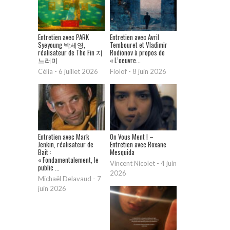
Entretien avec PARK
Entretien avec Avril
Syeyoung 박세영,
Tembouret et Vladimir
réalisateur de The Fin 지
Rodionov à propos de
느러미
« L’oeuvre...
Célia
-
6 juillet 2026
Fiolof
-
8 juin 2026
Entretien avec Mark
On Vous Ment ! –
Jenkin, réalisateur de
Entretien avec Roxane
Bait :
Mesquida
« Fondamentalement, le
Vincent Nicolet
-
4 juin
public ...
2026
Michaël Delavaud
-
7
juin 2026