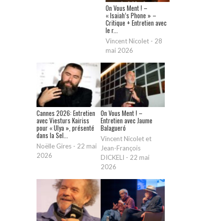
On Vous Ment ! –
« Isaiah’s Phone » –
Critique + Entretien avec
le r...
Vincent Nicolet
-
28
mai 2026
Cannes 2026: Entretien
On Vous Ment ! –
avec Viesturs Kairiss
Entretien avec Jaume
pour « Ulya », présenté
Balagueró
dans la Sel...
Vincent Nicolet et
Noëlle Gires
-
22 mai
Jean-François
2026
DICKELI
-
22 mai
2026