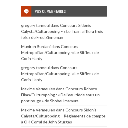
VOS COMMENTAIRES
gregory tarmoul
dans
Concours Sidonis
Calysta/Culturopoing – « Le Train sifflera trois
fois » de Fred Zinneman
Muniroh Burdani
dans
Concours
Metropolitan/Culturopoing -« Le Sifflet » de
Corin Hardy
gregory tarmoul
dans
Concours
Metropolitan/Culturopoing -« Le Sifflet » de
Corin Hardy
Maxime Vermeulen
dans
Concours Roboto
Films/Culturopoing : « De l’eau tiède sous un
pont rouge » de Shōhei Imamura
Maxime Vermeulen
dans
Concours Sidonis
Calysta/Culturopoing – Règlements de compte
à OK Corral de John Sturges