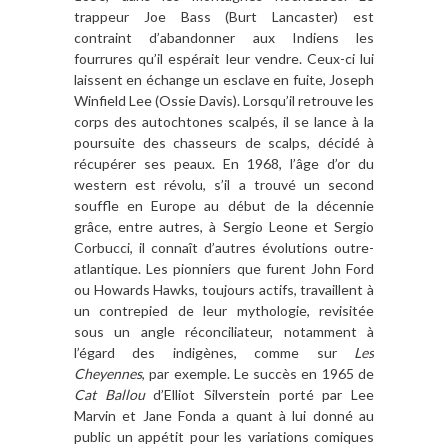
trappeur Joe Bass (Burt Lancaster) est
contraint d’abandonner aux Indiens les
fourrures qu’il espérait leur vendre. Ceux-ci lui
laissent en échange un esclave en fuite, Joseph
Winfield Lee (Ossie Davis). Lorsqu’il retrouve les
corps des autochtones scalpés, il se lance à la
poursuite des chasseurs de scalps, décidé à
récupérer ses peaux. En 1968, l’âge d’or du
western est révolu, s’il a trouvé un second
souffle en Europe au début de la décennie
grâce, entre autres, à Sergio Leone et Sergio
Corbucci, il connaît d’autres évolutions outre-
atlantique. Les pionniers que furent John Ford
ou Howards Hawks, toujours actifs, travaillent à
un contrepied de leur mythologie, revisitée
sous un angle réconciliateur, notamment à
l’égard des indigènes, comme sur
Les
Cheyennes
, par exemple. Le succès en 1965 de
Cat Ballou
d’Elliot Silverstein porté par Lee
Marvin et Jane Fonda a quant à lui donné au
public un appétit pour les variations comiques