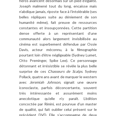
héros avancent désormais sur un pied d’égalité.
Joseph malmené tout du long, encaisse mais
n’abdique jamais, riposte face à l’intolérable (ses
belles répliques suite au déniement de son
humanité même), fait preuve de ressources
constantes et insoupçonnées. Cette partition
dense offerte à un représentant d’une
communauté alors largement invisibilisée au
cinéma est superbement défendue par Ossie
Davis, acteur méconnu, à la filmographie
pourtant loin d’être négligeable (Sydney Lumet,
Otto Preminger, Spike Lee). Ce personnage
détonnant et irrésistible se révèle la plus belle
surprise de ces
Chasseurs de Scalps
. Sydney
Pollack, quatre ans avant de marquer le western
avec
Jeremiah Johnson
, signait une œuvre
iconoclaste, parfois déconcertante, souvent
très intéressante et assurément moins
anecdotique qu’elle n’y paraît. L’édition
concoctée par Rimini, est pourvue d’un master
de qualité, qui fait oublier celui présent sur le
précédent DVD. Elle s’accompagne de deux