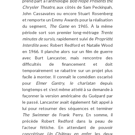
prend part à l’anthologie
Bob Hope Presents the
Chrysler Theatre
, aux côtés de Sam Peckinpah,
John Cassavates ou encore Stuart Rosenberg
et remporte un Emmy Awards pour la réalisation
du segment,
The Game
en 1965. À la même
période sort son premier long-métrage
Trente
minutes de sursis
, rapidement suivi de
Propriété
Interdite
avec Robert Redford et Natalie Wood
en 1966. Il planche alors sur un film de guerre
avec Burt Lancaster, mais rencontre des
difficultés de financement et doit
temporairement se rabattre sur un projet plus
facile à monter. Il connaît le comédien oscarisé
pour
Elmer Gantry, le charlatan
depuis
longtemps et s’est même attelé à sa demande à
façonner la version américaine du Guépard par
le passé. Lancaster avait également fait appel à
lui pour retourner des séquences et terminer
The Swimmer
de Frank Perry. En somme, il
précède Robert Redford dans la peau de
l’acteur fétiche. En attendant de pouvoir
concrétiser
Un Château en enfer
, les deux