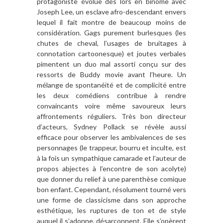
protagoniste évolue dès lors en binôme avec
Joseph Lee, un esclave afro-descendant envers
lequel il fait montre de beaucoup moins de
considération. Gags purement burlesques (les
chutes de cheval, l’usages de bruitages à
connotation cartoonesque) et joutes verbales
pimentent un duo mal assorti conçu sur des
ressorts de Buddy movie avant l’heure. Un
mélange de spontanéité et de complicité entre
les deux comédiens contribue à rendre
convaincants voire même savoureux leurs
affrontements réguliers. Très bon directeur
d’acteurs, Sydney Pollack se révèle aussi
efficace pour observer les ambivalences de ses
personnages (le trappeur, bourru et inculte, est
à la fois un sympathique camarade et l’auteur de
propos abjectes à l’encontre de son acolyte)
que donner du relief à une parenthèse comique
bon enfant. Cependant, résolument tourné vers
une forme de classicisme dans son approche
esthétique, les ruptures de ton et de style
auquel il s’adonne, désarçonnent. Elle s’opèrent