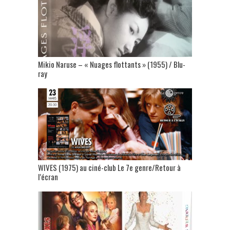
Mikio Naruse – « Nuages flottants » (1955) / Blu-
ray
WIVES (1975) au ciné-club Le 7e genre/Retour à
l’écran