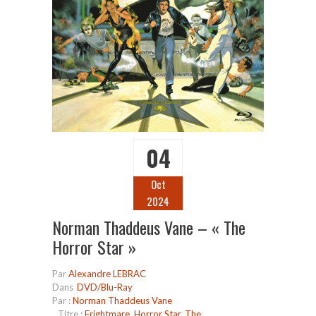
04
Oct
2024
Norman Thaddeus Vane – « The
Horror Star »
Par
Alexandre LEBRAC
Dans
DVD/Blu-Ray
Par :
Norman Thaddeus Vane
Titre :
Frightmare
,
Horror Star
,
The