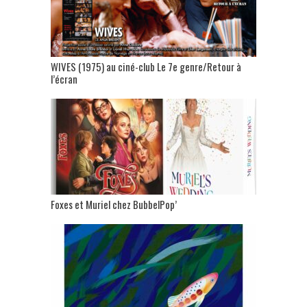
WIVES (1975) au ciné-club Le 7e genre/Retour à
l’écran
Foxes et Muriel chez BubbelPop’