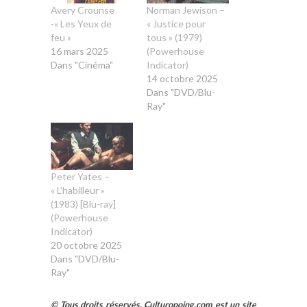
Avery Crounse
Norman Jewison –
-« Les Yeux de
« Justice pour
feu »
tous » (1979)
16 mars 2025
(Powerhouse
Dans "Cinéma"
Indicator)
14 octobre 2025
Dans "DVD/Blu-
Ray"
Peter Yates –
« L’habilleur »
(1983) [Blu-ray]
(Powerhouse
Indicator)
20 octobre 2025
Dans "DVD/Blu-
Ray"
© Tous droits réservés. Culturopoing.com est un site