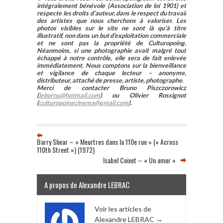
intégralement bénévole (Association de loi 1901) et
respecte les droits d’auteur, dans le respect du travail
des artistes que nous cherchons à valoriser. Les
photos visibles sur le site ne sont là qu’à titre
illustratif, non dans un but d’exploitation commerciale
et ne sont pas la propriété de Culturopoing.
Néanmoins, si une photographie avait malgré tout
échappé à notre contrôle, elle sera de fait enlevée
immédiatement. Nous comptons sur la bienveillance
et vigilance de chaque lecteur – anonyme,
distributeur, attaché de presse, artiste, photographe.
Merci de contacter Bruno Piszczorowicz
(
lebornu@hotmail.com
) ou Olivier Rossignot
(
culturopoingcinema@gmail.com
).
Barry Shear – « Meurtres dans la 110e rue » (« Across
110th Street ») (1972)
Isabel Coixet – « Un amor »
A propos de Alexandre LEBRAC
Voir les articles de
Alexandre LEBRAC
→