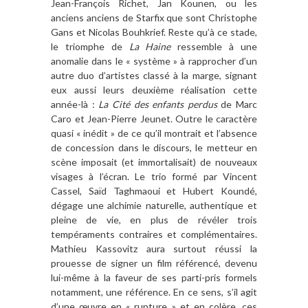
Jean-François Richet, Jan Kounen, ou les
anciens anciens de Starfix que sont Christophe
Gans et Nicolas Bouhkrief. Reste qu’à ce stade,
le triomphe de
La Haine
ressemble à une
anomalie dans le « système » à rapprocher d’un
autre duo d’artistes classé à la marge, signant
eux aussi leurs deuxième réalisation cette
année-là :
La Cité des enfants perdus
de Marc
Caro et Jean-Pierre Jeunet. Outre le caractère
quasi « inédit » de ce qu’il montrait et l’absence
de concession dans le discours, le metteur en
scène imposait (et immortalisait) de nouveaux
visages à l’écran. Le trio formé par Vincent
Cassel, Saïd Taghmaoui et Hubert Koundé,
dégage une alchimie naturelle, authentique et
pleine de vie, en plus de révéler trois
tempéraments contraires et complémentaires.
Mathieu Kassovitz aura surtout réussi la
prouesse de signer un film référencé, devenu
lui-même à la faveur de ses parti-pris formels
notamment, une référence. En ce sens, s’il agit
d’une œuvre en « rupture » et en colère, ces