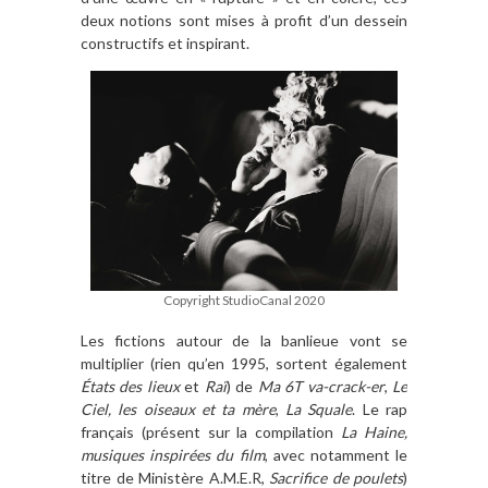
deux notions sont mises à profit d’un dessein
constructifs et inspirant.
Copyright StudioCanal 2020
Les fictions autour de la banlieue vont se
multiplier (rien qu’en 1995, sortent également
États des lieux
et
Raï
) de
Ma 6T va-crack-er
,
Le
Ciel, les oiseaux et ta mère
,
La Squale
. Le rap
français (présent sur la compilation
La Haine,
musiques inspirées du film
, avec notamment le
titre de Ministère A.M.E.R,
Sacrifice de poulets
)