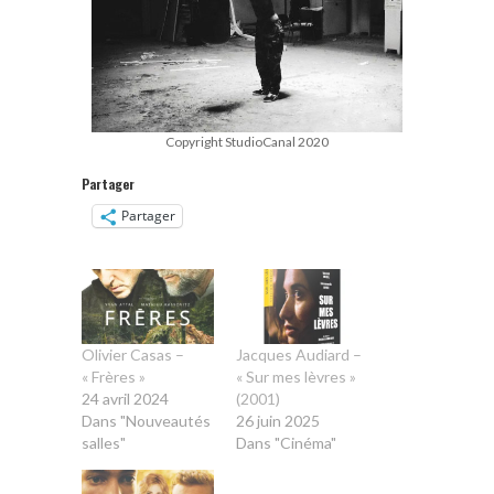
Copyright StudioCanal 2020
Partager
Partager
Olivier Casas –
Jacques Audiard –
« Frères »
« Sur mes lèvres »
24 avril 2024
(2001)
Dans "Nouveautés
26 juin 2025
salles"
Dans "Cinéma"