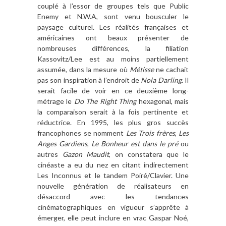
couplé à l’essor de groupes tels que Public
Enemy et N.W.A, sont venu bousculer le
paysage culturel. Les réalités françaises et
américaines ont beaux présenter de
nombreuses différences, la filiation
Kassovitz/Lee est au moins partiellement
assumée, dans la mesure où
Métisse
ne cachait
pas son inspiration à l’endroit de
Nola Darling
. Il
serait facile de voir en ce deuxième long-
métrage le
Do The Right Thing
hexagonal, mais
la comparaison serait à la fois pertinente et
réductrice. En 1995, les plus gros succès
francophones se nomment
Les Trois frères
,
Les
Anges Gardiens
,
Le Bonheur est dans le pré
ou
autres
Gazon Maudit
, on constatera que le
cinéaste a eu du nez en citant indirectement
Les Inconnus et le tandem Poiré/Clavier. Une
nouvelle génération de réalisateurs en
désaccord avec les tendances
cinématographiques en vigueur s’apprête à
émerger, elle peut inclure en vrac Gaspar Noé,