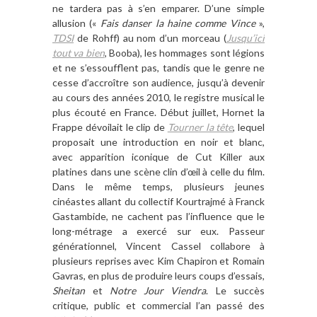
ne tardera pas à s’en emparer. D’une simple
allusion («
Fais danser la haine comme Vince
»,
TDSI
de Rohff) au nom d’un morceau (
Jusqu’ici
tout va bien
, Booba), les hommages sont légions
et ne s’essoufflent pas, tandis que le genre ne
cesse d’accroître son audience, jusqu’à devenir
au cours des années 2010, le registre musical le
plus écouté en France. Début juillet, Hornet la
Frappe dévoilait le clip de
Tourner la tête
, lequel
proposait une introduction en noir et blanc,
avec apparition iconique de Cut Killer aux
platines dans une scène clin d’œil à celle du film.
Dans le même temps, plusieurs jeunes
cinéastes allant du collectif Kourtrajmé à Franck
Gastambide, ne cachent pas l’influence que le
long-métrage a exercé sur eux. Passeur
générationnel, Vincent Cassel collabore à
plusieurs reprises avec Kim Chapiron et Romain
Gavras, en plus de produire leurs coups d’essais,
Sheitan
et
Notre Jour Viendra
. Le succès
critique, public et commercial l’an passé des