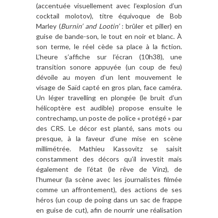
(accentuée visuellement avec l’explosion d’un
cocktail molotov), titre équivoque de Bob
Marley (
Burnin’ and Lootin’
: brûler et piller) en
guise de bande-son, le tout en noir et blanc. À
son terme, le réel cède sa place à la fiction.
L’heure s’affiche sur l’écran (10h38), une
transition sonore appuyée (un coup de feu)
dévoile au moyen d’un lent mouvement le
visage de Saïd capté en gros plan, face caméra.
Un léger travelling en plongée (le bruit d’un
hélicoptère est audible) propose ensuite le
contrechamp, un poste de police « protégé » par
des CRS. Le décor est planté, sans mots ou
presque, à la faveur d’une mise en scène
millimétrée. Mathieu Kassovitz se saisit
constamment des décors qu’il investit mais
également de l’état (le rêve de Vinz), de
l’humeur (la scène avec les journalistes filmée
comme un affrontement), des actions de ses
héros (un coup de poing dans un sac de frappe
en guise de cut), afin de nourrir une réalisation