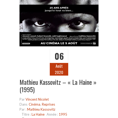
06
Août
2020
Mathieu Kassovitz – « La Haine »
(1995)
Par
Vincent Nicolet
Dans
Cinéma
,
Reprises
Par :
Mathieu Kassovitz
Titre :
La Haine
Année :
1995