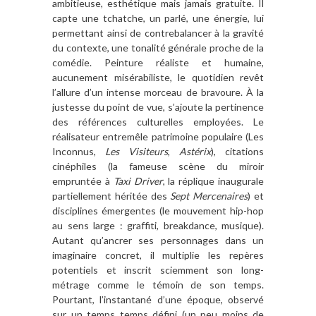
ambitieuse, esthétique mais jamais gratuite. Il
capte une tchatche, un parlé, une énergie, lui
permettant ainsi de contrebalancer à la gravité
du contexte, une tonalité générale proche de la
comédie. Peinture réaliste et humaine,
aucunement misérabiliste, le quotidien revêt
l’allure d’un intense morceau de bravoure. À la
justesse du point de vue, s’ajoute la pertinence
des références culturelles employées. Le
réalisateur entremêle patrimoine populaire (Les
Inconnus,
Les Visiteurs
,
Astérix
), citations
cinéphiles (la fameuse scène du miroir
empruntée à
Taxi Driver
, la réplique inaugurale
partiellement héritée des
Sept Mercenaires
) et
disciplines émergentes (le mouvement hip-hop
au sens large : graffiti, breakdance, musique).
Autant qu’ancrer ses personnages dans un
imaginaire concret, il multiplie les repères
potentiels et inscrit sciemment son long-
métrage comme le témoin de son temps.
Pourtant, l’instantané d’une époque, observé
sur un temps temps défini (un peu moins de