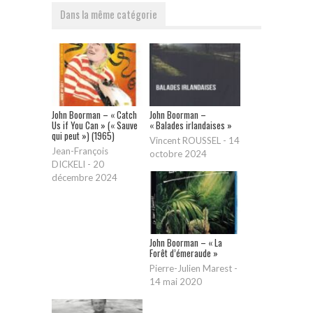
Dans la même catégorie
John Boorman – « Catch
John Boorman –
Us if You Can » (« Sauve
« Balades irlandaises »
qui peut ») (1965)
Vincent ROUSSEL
-
14
Jean-François
octobre 2024
DICKELI
-
20
décembre 2024
John Boorman – « La
Forêt d’émeraude »
Pierre-Julien Marest
-
14 mai 2020