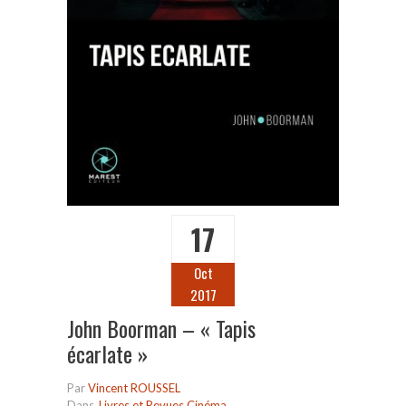
17
Oct
2017
John Boorman – « Tapis
écarlate »
Par
Vincent ROUSSEL
Dans
Livres et Revues Cinéma