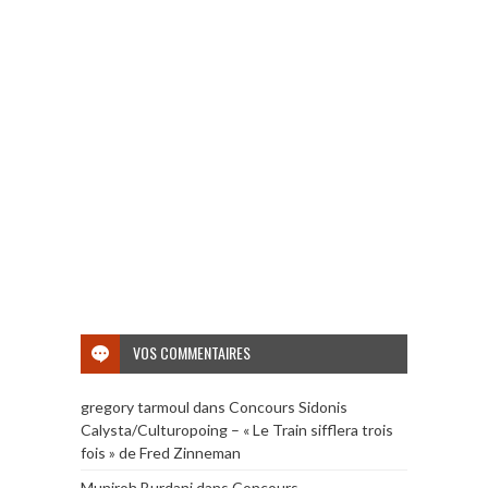
VOS COMMENTAIRES
gregory tarmoul
dans
Concours Sidonis
Calysta/Culturopoing – « Le Train sifflera trois
fois » de Fred Zinneman
Muniroh Burdani
dans
Concours